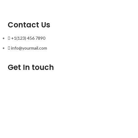
Contact Us
+1(123) 456 7890
info@yourmail.com
Get In touch