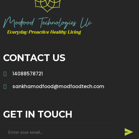
CONTACT US
14088578721
sankhamodfood@modfoodtech.com
GET IN TOUCH