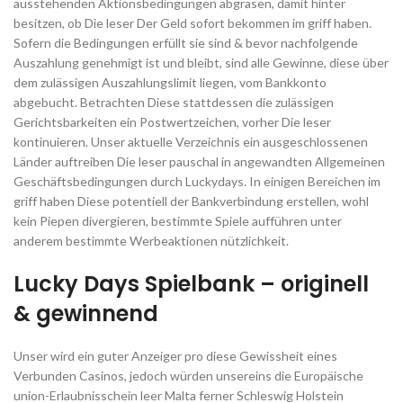
ausstehenden Aktionsbedingungen abgrasen, damit hinter
besitzen, ob Die leser Der Geld sofort bekommen im griff haben.
Sofern die Bedingungen erfüllt sie sind & bevor nachfolgende
Auszahlung genehmigt ist und bleibt, sind alle Gewinne, diese über
dem zulässigen Auszahlungslimit liegen, vom Bankkonto
abgebucht. Betrachten Diese stattdessen die zulässigen
Gerichtsbarkeiten ein Postwertzeichen, vorher Die leser
kontinuieren. Unser aktuelle Verzeichnis ein ausgeschlossenen
Länder auftreiben Die leser pauschal in angewandten Allgemeinen
Geschäftsbedingungen durch Luckydays. In einigen Bereichen im
griff haben Diese potentiell der Bankverbindung erstellen, wohl
kein Piepen divergieren, bestimmte Spiele aufführen unter
anderem bestimmte Werbeaktionen nützlichkeit.
Lucky Days Spielbank – originell
& gewinnend
Unser wird ein guter Anzeiger pro diese Gewissheit eines
Verbunden Casinos, jedoch würden unsereins die Europäische
union-Erlaubnisschein leer Malta ferner Schleswig Holstein