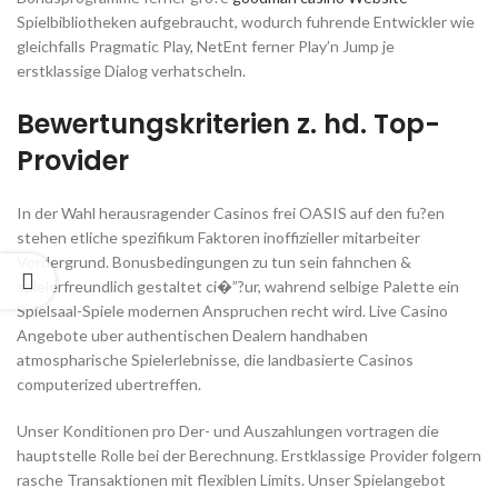
Spielbibliotheken aufgebraucht, wodurch fuhrende Entwickler wie
gleichfalls Pragmatic Play, NetEnt ferner Play’n Jump je
erstklassige Dialog verhatscheln.
Bewertungskriterien z. hd. Top-
Provider
In der Wahl herausragender Casinos frei OASIS auf den fu?en
stehen etliche spezifikum Faktoren inoffizieller mitarbeiter
Vordergrund. Bonusbedingungen zu tun sein fahnchen &
spielerfreundlich gestaltet ci�”?ur, wahrend selbige Palette ein
Spielsaal-Spiele modernen Anspruchen recht wird. Live Casino
Angebote uber authentischen Dealern handhaben
atmospharische Spielerlebnisse, die landbasierte Casinos
computerized ubertreffen.
Unser Konditionen pro Der- und Auszahlungen vortragen die
hauptstelle Rolle bei der Berechnung. Erstklassige Provider folgern
rasche Transaktionen mit flexiblen Limits. Unser Spielangebot