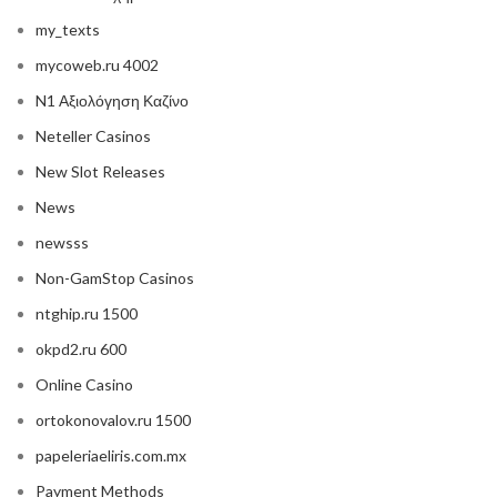
my_texts
mycoweb.ru 4002
N1 Αξιολόγηση Καζίνο
Neteller Casinos
New Slot Releases
News
newsss
Non-GamStop Casinos
ntghip.ru 1500
okpd2.ru 600
Online Casino
ortokonovalov.ru 1500
papeleriaeliris.com.mx
Payment Methods