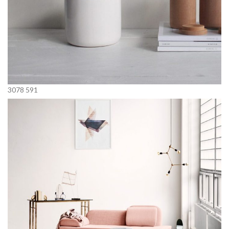
3078
591