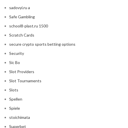
sadovyi.ru a
Safe Gambling
school8-plast.ru 1500
Scratch Cards
secure crypto sports betting options
Security
Sic Bo
Slot Providers
Slot Tournaments
Slots
Spellen
Spiele
stoichimata
Superbet