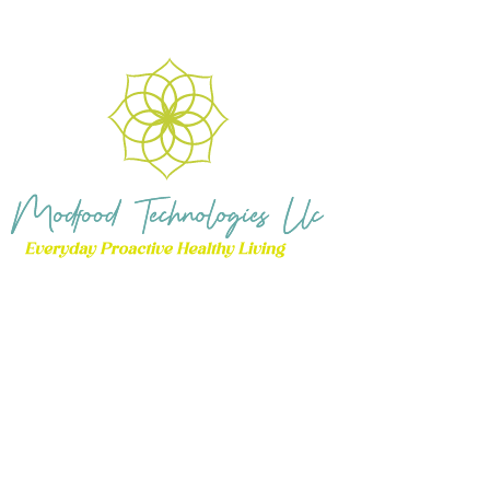
CONTACT US
14088578721
sankhamodfood@modfoodtech.com