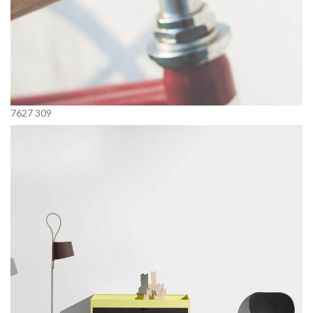
7627
309