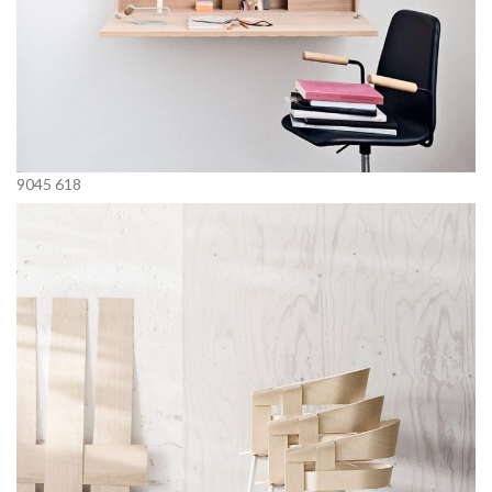
9045
618