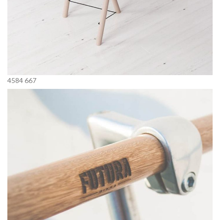
4584
667