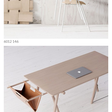
6012
146