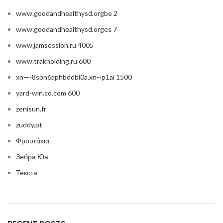
www.goodandhealthysd.orgbe 2
www.goodandhealthysd.orges 7
www.jamsession.ru 4005
www.trakholding.ru 600
xn—-8sbn6aphbddbl0a.xn--p1ai 1500
yard-win.co.com 600
zenisun.fr
zuddy.pt
Φρουτάκια
Зебра Юа
Текста