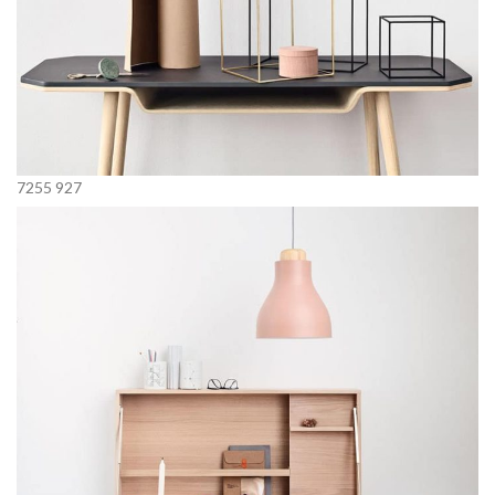
7255
927