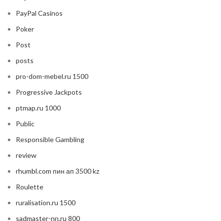
PayPal Casinos
Poker
Post
posts
pro-dom-mebel.ru 1500
Progressive Jackpots
ptmap.ru 1000
Public
Responsible Gambling
review
rhumbl.com пин ап 3500 kz
Roulette
ruralisation.ru 1500
sadmaster-nn.ru 800