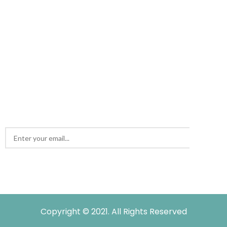
CONTACT US
14088578721
sankhamodfood@modfoodtech.com
GET IN TOUCH
Copyright © 2021. All Rights Reserved