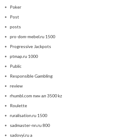
Poker
Post
posts
pro-dom-mebel.ru 1500
Progressive Jackpots
ptmap.ru 1000
Public
Responsible Gambling
review
rhumbl.com пин ап 3500 kz
Roulette
ruralisation.ru 1500
sadmaster-nn.ru 800
sadovyi.ru a