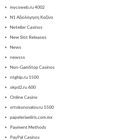
mycoweb.ru 4002
N1 Αξιολόγηση Καζίνο
Neteller Casinos
New Slot Releases
News
newsss
Non-GamStop Casinos
ntghip.ru 1500
okpd2.ru 600
Online Casino
ortokonovalov.ru 1500
papeleriaeliris.com.mx
Payment Methods
PayPal Casinos