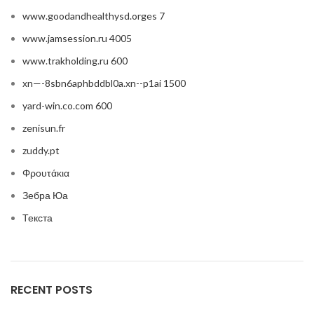
www.goodandhealthysd.orges 7
www.jamsession.ru 4005
www.trakholding.ru 600
xn—-8sbn6aphbddbl0a.xn--p1ai 1500
yard-win.co.com 600
zenisun.fr
zuddy.pt
Φρουτάκια
Зебра Юа
Текста
RECENT POSTS