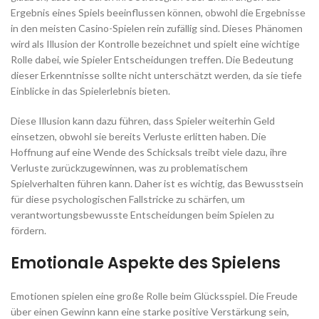
Ergebnis eines Spiels beeinflussen können, obwohl die Ergebnisse
in den meisten Casino-Spielen rein zufällig sind. Dieses Phänomen
wird als Illusion der Kontrolle bezeichnet und spielt eine wichtige
Rolle dabei, wie Spieler Entscheidungen treffen. Die Bedeutung
dieser Erkenntnisse sollte nicht unterschätzt werden, da sie tiefe
Einblicke in das Spielerlebnis bieten.
Diese Illusion kann dazu führen, dass Spieler weiterhin Geld
einsetzen, obwohl sie bereits Verluste erlitten haben. Die
Hoffnung auf eine Wende des Schicksals treibt viele dazu, ihre
Verluste zurückzugewinnen, was zu problematischem
Spielverhalten führen kann. Daher ist es wichtig, das Bewusstsein
für diese psychologischen Fallstricke zu schärfen, um
verantwortungsbewusste Entscheidungen beim Spielen zu
fördern.
Emotionale Aspekte des Spielens
Emotionen spielen eine große Rolle beim Glücksspiel. Die Freude
über einen Gewinn kann eine starke positive Verstärkung sein,