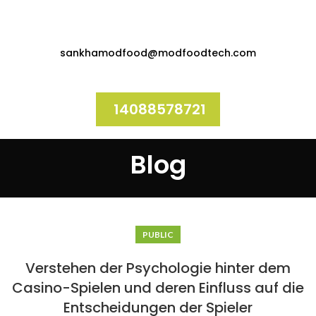
sankhamodfood@modfoodtech.com
14088578721
Blog
PUBLIC
Verstehen der Psychologie hinter dem
Casino-Spielen und deren Einfluss auf die
Entscheidungen der Spieler