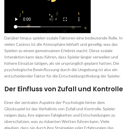
Darüber hinaus spielen soziale Faktoren eine bedeutende Rolle. In
vielen Casinos ist die Atmosphäre lebhaft und gesellig, was das
Spielen zu einem gemeinsamen Erlebnis macht. Diese soziale
Interaktion kann dazu führen, dass Spieler länger verweilen und
höhere Einsätze tätigen, als sie ursprünglich geplant hatten. Die
psychologische Beeinflussung durch die Umgebung ist also ein
entscheidender Faktor für die Entscheidungsfindung der Spieler.
Der Einfluss von Zufall und Kontrolle
Einer der zentralen Aspekte der Psychologie hinter dem
Glücksspiel ist das Verhältnis von Zufall und Kontrolle. Spieler
neigen dazu, ihre eigenen Fähigkeiten und Entscheidungen zu
überschätzen, was zu riskanten Wetten führen kann. Viele
glauben, dass sie durch ihre Strategien oder Erfahrungen das