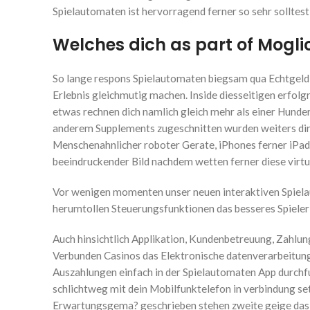
Spielautomaten ist hervorragend ferner so sehr sollte
Welches dich as part of Mogli
So lange respons Spielautomaten biegsam qua Echtgeld 
Erlebnis gleichmutig machen. Inside diesseitigen erfo
etwas rechnen dich namlich gleich mehr als einer Hunde
anderem Supplements zugeschnitten wurden weiters dir 
Menschenahnlicher roboter Gerate, iPhones ferner iPad
beeindruckender Bild nachdem wetten ferner diese virtu
Vor wenigen momenten unser neuen interaktiven Spiela
herumtollen Steuerungsfunktionen das besseres Spieler
Auch hinsichtlich Applikation, Kundenbetreuung, Zahl
Verbunden Casinos das Elektronische datenverarbeitungs
Auszahlungen einfach in der Spielautomaten App durch
schlichtweg mit dein Mobilfunktelefon in verbindung s
Erwartungsgema? geschrieben stehen zweite geige das