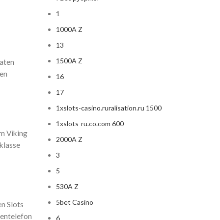
1
1000A Z
13
1500A Z
raten
ten
16
17
1xslots-casino.ruralisation.ru 1500
1xslots-ru.co.com 600
m Viking
2000A Z
nklasse
3
5
530A Z
5bet Casino
en Slots
hentelefon
6