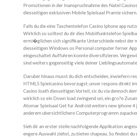
Promotionen in der Inanspruchnahme des Natel Casinos 
diesseitigen exklusiven Mobile Spielsaal Pramie sichern
Falls du die eine Taschentelefon Casino Iphone app nutz
Wirklich so solltest du dir dies Mobilfunktelefon Spielb
ermi�glichen sich signifikante Unterschiede nebst der 
diesseitigen Windows os Personal computer ferner Appl
eingeschaltet Auffuhren konnte diversifizieren. Vergewis
sind weiters gegenseitig viele deiner Lieblingsautoma
Daruber hinaus musst du dich entscheiden, inwiefern r
HTML5 Spielcasino bevorzugst, unser respons direkt im
Casino loath diesseitigen Vorteil, sic du via dennoch de
wirklich so ein Down load zwingend sei, ein gro?e Zus
Atomar Spielsaal Get fur Android weiters new iphone 4 
anderem ubersichtlichere Computerprogramm zupacken 
Sieh dir an erster stelle nachfolgende Applikation anges
engere Auswahl ziehst, zu bieten chapeau. So findest du 