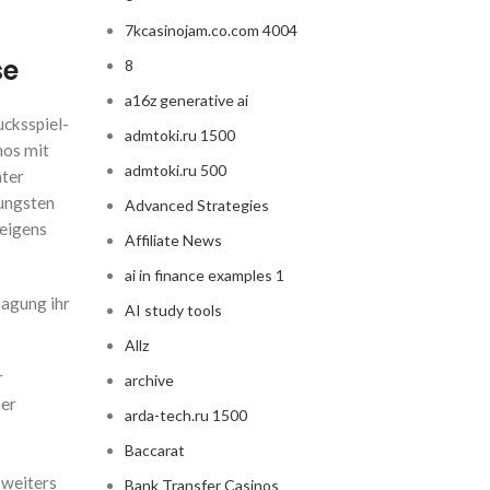
7kcasinojam.co.com 4004
se
8
a16z generative ai
ucksspiel-
admtoki.ru 1500
nos mit
admtoki.ru 500
nter
jungsten
Advanced Strategies
 eigens
Affiliate News
ai in finance examples 1
agung ihr
AI study tools
Allz
r
archive
ner
arda-tech.ru 1500
Baccarat
 weiters
Bank Transfer Casinos