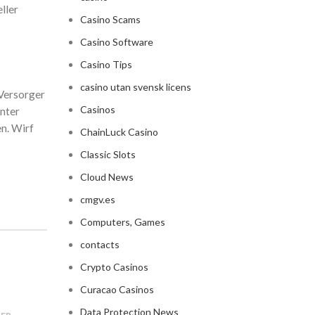
ller
Casino Scams
Casino Software
Casino Tips
casino utan svensk licens
 Versorger
Casinos
unter
n. Wirf
ChainLuck Casino
Classic Slots
Cloud News
cmgv.es
Computers, Games
contacts
Crypto Casinos
Curacao Casinos
Data Protection News