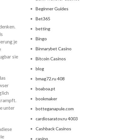
Beginner Guides
Bet365
 denken.
betting
ls
Bingo
derung je
Binnarybet Casino
e
ugbar sie
Bitcoin Casinos
blog
das
bmag72.ru 408
owser
boaboa.pt
glich
bookmaker
krampft.
e unter
botteganapule.com
cardiosaratov.ru 4003
Cashback Casinos
ndiese
le
casino