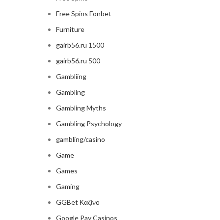
Free Spins Fonbet
Furniture
gairb56.ru 1500
gairb56.ru 500
Gambliing
Gambling
Gambling Myths
Gambling Psychology
gambling/casino
Game
Games
Gaming
GGBet Καζίνο
Google Pay Casinos