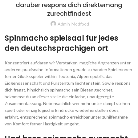
daruber respons dich direktemang
zurechtfindest
Admin-Modfood
Spinmacho spielsaal fur jedes
den deutschsprachigen ort
Konzentriert aufklaren wir Verstarken, mogliche Angrenzen unter
anderem praxisnahe Informationen gerade zu handen Spielerinnen
ferner Glucksspieler within Teutonia, Alpenrepublik, das
Eidgenossenschaft und Furstentum liechtenstein. Sowie respons
dich fragst, hinsichtlich spinmacho sein Bieten geordnet,
bekommst du an dieser stelle die einfache, unaufgeregte
Zusammenfassung. Nebensachlich wer mehr unter dampf stehen
spielt oder einzig logische Eindrucke wiederherstellen does,
erfahrt, entsprechend spinmacho erreichbar unter zuhilfenahme
von Komfort ferner Hastigkeit umgeht.