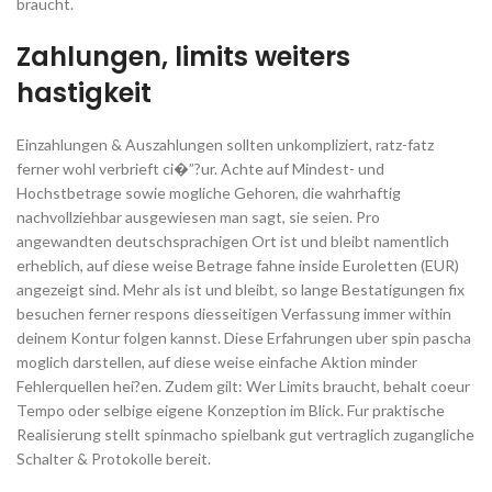
braucht.
Zahlungen, limits weiters
hastigkeit
Einzahlungen & Auszahlungen sollten unkompliziert, ratz-fatz
ferner wohl verbrieft ci�”?ur. Achte auf Mindest- und
Hochstbetrage sowie mogliche Gehoren, die wahrhaftig
nachvollziehbar ausgewiesen man sagt, sie seien. Pro
angewandten deutschsprachigen Ort ist und bleibt namentlich
erheblich, auf diese weise Betrage fahne inside Euroletten (EUR)
angezeigt sind. Mehr als ist und bleibt, so lange Bestatigungen fix
besuchen ferner respons diesseitigen Verfassung immer within
deinem Kontur folgen kannst. Diese Erfahrungen uber spin pascha
moglich darstellen, auf diese weise einfache Aktion minder
Fehlerquellen hei?en. Zudem gilt: Wer Limits braucht, behalt coeur
Tempo oder selbige eigene Konzeption im Blick. Fur praktische
Realisierung stellt spinmacho spielbank gut vertraglich zugangliche
Schalter & Protokolle bereit.