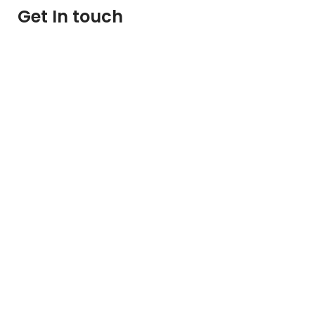
Get In touch