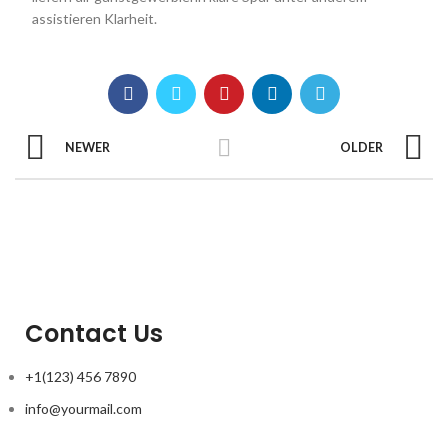
assistieren Klarheit.
NEWER
OLDER
Contact Us
+1(123) 456 7890
info@yourmail.com