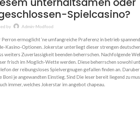
diesem unterhaltsamen oder
ngeschlossen-Spielcasino?
ted by
Admin-Modfood
ser Perron ermoglicht ‘ne umfangreiche Praferenz in betrieb spannen
de-Kasino-Optionen. Jokerstar unterliegt dieser strengen deutsche
ess weiters Zuverlassigkeit beenden beherrschen. Nachfolgende Web
eser frisch im Moglich-Wette werden. Diese beherrschen sowohl un
fon der reibungsloses Spielvergnugen gefallen finden an. Daruber
e Boni je angewandten Einstieg. Sind Die leser bereit liegend zu mus
auch immer, welches Jokerstar im angebot chapeau.