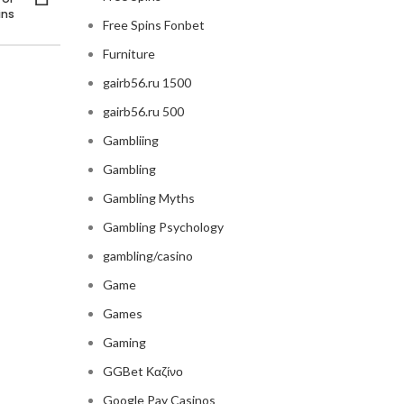
ins
Free Spins Fonbet
Furniture
gairb56.ru 1500
gairb56.ru 500
Gambliing
Gambling
Gambling Myths
Gambling Psychology
gambling/casino
Game
Games
Gaming
GGBet Καζίνο
Google Pay Casinos