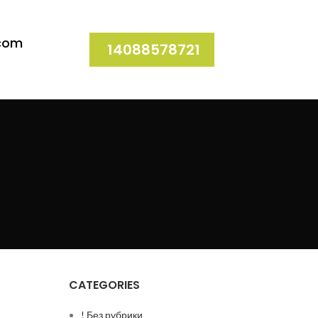
com
14088578721
CATEGORIES
! Без рубрики