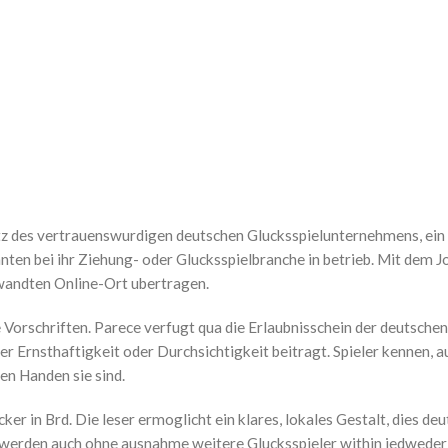
tz des vertrauenswurdigen deutschen Glucksspielunternehmens, ein
nten bei ihr Ziehung- oder Glucksspielbranche in betrieb. Mit dem J
wandten Online-Ort ubertragen.
 Vorschriften. Parece verfugt qua die Erlaubnisschein der deutschen
 Ernsthaftigkeit oder Durchsichtigkeit beitragt. Spieler kennen, a
ren Handen sie sind.
ker in Brd. Die leser ermoglicht ein klares, lokales Gestalt, dies de
s werden auch ohne ausnahme weitere Glucksspieler within jedweder