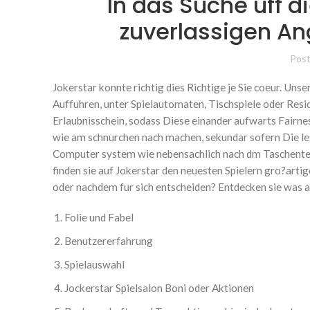
In das Suche uff 
zuverlassigen A
Pos
Jokerstar konnte richtig dies Richtige je Sie coeur. Un
Auffuhren, unter Spielautomaten, Tischspiele oder Resi
Erlaubnisschein, sodass Diese einander aufwarts Fairn
wie am schnurchen nach machen, sekundar sofern Die l
Computer system wie nebensachlich nach dm Taschentele
finden sie auf Jokerstar den neuesten Spielern gro?artig
oder nachdem fur sich entscheiden? Entdecken sie was 
Folie und Fabel
Benutzererfahrung
Spielauswahl
Jockerstar Spielsalon Boni oder Aktionen