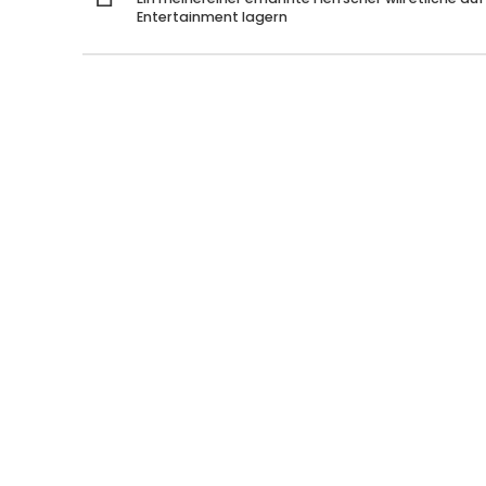
Entertainment lagern