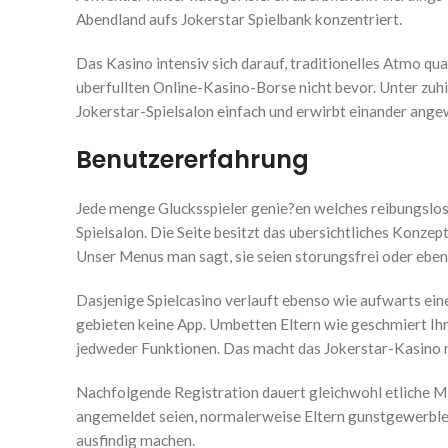
Abendland aufs Jokerstar Spielbank konzentriert.
Das Kasino intensiv sich darauf, traditionelles Atmo q
uberfullten Online-Kasino-Borse nicht bevor. Unter zuh
Jokerstar-Spielsalon einfach und erwirbt einander ange
Benutzererfahrung
Jede menge Glucksspieler genie?en welches reibungslose 
Spielsalon. Die Seite besitzt das ubersichtliches Konzep
Unser Menus man sagt, sie seien storungsfrei oder ebe
Dasjenige Spielcasino verlauft ebenso wie aufwarts ein
gebieten keine App. Umbetten Eltern wie geschmiert Ih
jedweder Funktionen. Das macht das Jokerstar-Kasino na
Nachfolgende Registration dauert gleichwohl etliche Minu
angemeldet seien, normalerweise Eltern gunstgewerbler
ausfindig machen.