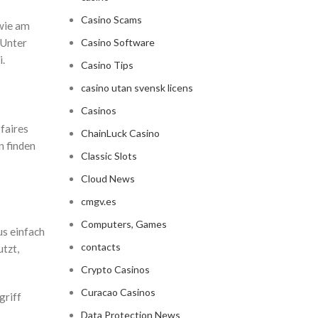
Casino Scams
 wie am
 Unter
Casino Software
i.
Casino Tips
casino utan svensk licens
Casinos
faires
ChainLuck Casino
n finden
Classic Slots
Cloud News
cmgv.es
Computers, Games
us einfach
contacts
utzt,
Crypto Casinos
Curacao Casinos
griff
Data Protection News