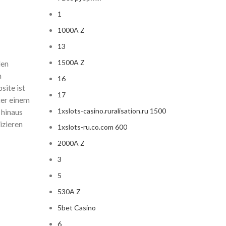
1
1000A Z
13
1500A Z
den
n
16
site ist
17
ter einem
1xslots-casino.ruralisation.ru 1500
 hinaus
izieren
1xslots-ru.co.com 600
2000A Z
3
5
530A Z
5bet Casino
6