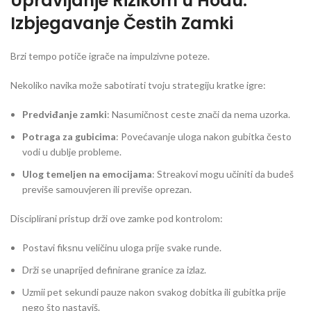
Upravljanje Rizikom u Hodu:
Izbjegavanje Čestih Zamki
Brzi tempo potiče igrače na impulzivne poteze.
Nekoliko navika može sabotirati tvoju strategiju kratke igre:
Predviđanje zamki
: Nasumičnost ceste znači da nema uzorka.
Potraga za gubicima
: Povećavanje uloga nakon gubitka često
vodi u dublje probleme.
Ulog temeljen na emocijama
: Streakovi mogu učiniti da budeš
previše samouvjeren ili previše oprezan.
Disciplirani pristup drži ove zamke pod kontrolom:
Postavi fiksnu veličinu uloga prije svake runde.
Drži se unaprijed definirane granice za izlaz.
Uzmii pet sekundi pauze nakon svakog dobitka ili gubitka prije
nego što nastaviš.