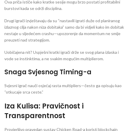
Ova priča ističe kako kratke sesije mogu brzo postati profitabilni
burstovi kada se održi disciplina.
Drugi igrači izvještavaju da su “nastavili igrati duže od planiranog
izlaznog cilja nakon niza dobitaka” samo da bi vidjeli kako im dobitak
nestaje u sljedećem crashu—upozorenje da momentum ne smije
preuzeti nad strategijom.
Uobičajena nit? Uspješni kratki igrači drže se svog plana izlaska i
vode se instinktima, a ne svakim mogućim multiplierom.
Snaga Svjesnog Timing-a
Svjesni igrač nauči osjećaj rasta multipliers—često ga opisuju kao
“otkucaje srca ceste.”
Iza Kulisa: Pravičnost i
Transparentnost
Provjerljivo pravedan sustav Chicken Road-a koristi blockchain