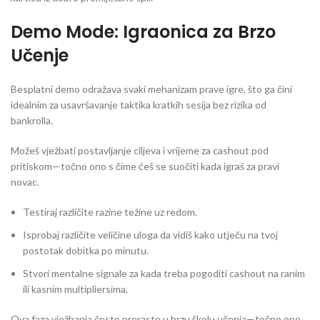
Demo Mode: Igraonica za Brzo
Učenje
Besplatni demo odražava svaki mehanizam prave igre, što ga čini
idealnim za usavršavanje taktika kratkih sesija bez rizika od
bankrolla.
Možeš vježbati postavljanje ciljeva i vrijeme za cashout pod
pritiskom—točno ono s čime ćeš se suočiti kada igraš za pravi
novac.
Testiraj različite razine težine uz redom.
Isprobaj različite veličine uloga da vidiš kako utječu na tvoj
postotak dobitka po minutu.
Stvori mentalne signale za kada treba pogoditi cashout na ranim
ili kasnim multipliersima.
Ova faza vježbanja često preraste u brzu školu učenja—točno ono