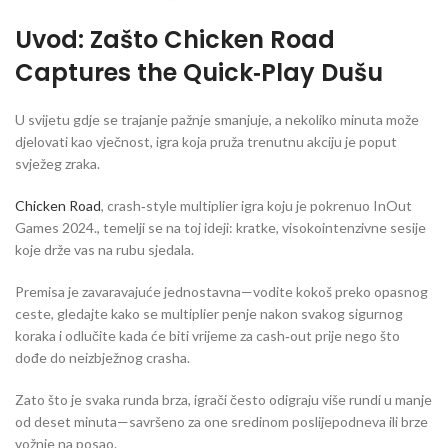
Uvod: Zašto Chicken Road
Captures the Quick‑Play Dušu
U svijetu gdje se trajanje pažnje smanjuje, a nekoliko minuta može
djelovati kao vječnost, igra koja pruža trenutnu akciju je poput
svježeg zraka.
Chicken Road
, crash‑style multiplier igra koju je pokrenuo InOut
Games 2024., temelji se na toj ideji: kratke, visokointenzivne sesije
koje drže vas na rubu sjedala.
Premisa je zavaravajuće jednostavna—vodite kokoš preko opasnog
ceste, gledajte kako se multiplier penje nakon svakog sigurnog
koraka i odlučite kada će biti vrijeme za cash‑out prije nego što
dođe do neizbježnog crasha.
Zato što je svaka runda brza, igrači često odigraju više rundi u manje
od deset minuta—savršeno za one sredinom poslijepodneva ili brze
vožnje na posao.