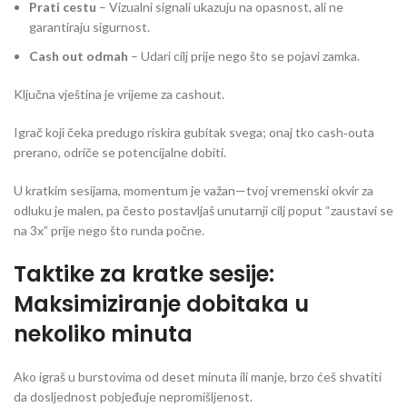
Prati cestu
– Vizualni signali ukazuju na opasnost, ali ne
garantiraju sigurnost.
Cash out odmah
– Udari cilj prije nego što se pojavi zamka.
Ključna vještina je vrijeme za cashout.
Igrač koji čeka predugo riskira gubitak svega; onaj tko cash‑outa
prerano, odriče se potencijalne dobiti.
U kratkim sesijama, momentum je važan—tvoj vremenski okvir za
odluku je malen, pa često postavljaš unutarnji cilj poput “zaustavi se
na 3x” prije nego što runda počne.
Taktike za kratke sesije:
Maksimiziranje dobitaka u
nekoliko minuta
Ako igraš u burstovima od deset minuta ili manje, brzo ćeš shvatiti
da dosljednost pobjeđuje nepromišljenost.