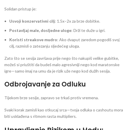
Solidan pristup je:
Usvoji konzervativni cilj
: 1.5x–2x za brze dobitke.
Postavljaj male, dosljedne uloge
: Drži te duže u igri.
Koristi streakove mudro
: Ako dvaput zaredom pogodiš svoj
cilj, razmisli o zatezanju sljedećeg uloga.
Zato što se sesija završava prije nego što nakupiš velike gubitke,
možeš si priuštiti da budeš malo agresivniji nego kod maratonske
igre—samo imaj na umu da je rizik uže nego kod dužih sesija.
Odbrojavanje za Odluku
Tijekom brze sesije, zapravo se trkaš protiv vremena.
Svaki korak zamisli kao otkucaj srca—tvoja odluka o cashoutu mora
biti usklađena s ritmom rasta multipliers.