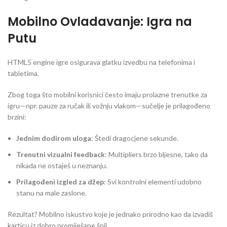
Mobilno Ovladavanje: Igra na
Putu
HTML5 engine igre osigurava glatku izvedbu na telefonima i
tabletima.
Zbog toga što mobilni korisnici često imaju prolazne trenutke za
igru—npr. pauze za ručak ili vožnju vlakom—sučelje je prilagođeno
brzini:
Jednim dodirom uloga
: Štedi dragocjene sekunde.
Trenutni vizualni feedback
: Multipliers brzo bljesne, tako da
nikada ne ostaješ u neznanju.
Prilagođeni izgled za džep
: Svi kontrolni elementi udobno
stanu na male zaslone.
Rezultat? Mobilno iskustvo koje je jednako prirodno kao da izvadiš
karticu iz dobro promiješane špil.