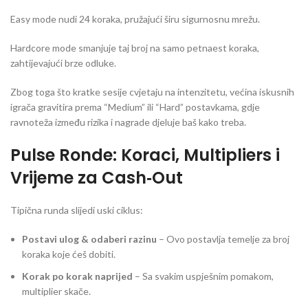
Easy mode nudi 24 koraka, pružajući širu sigurnosnu mrežu.
Hardcore mode smanjuje taj broj na samo petnaest koraka,
zahtijevajući brze odluke.
Zbog toga što kratke sesije cvjetaju na intenzitetu, većina iskusnih
igrača gravitira prema “Medium” ili “Hard” postavkama, gdje
ravnoteža između rizika i nagrade djeluje baš kako treba.
Pulse Ronde: Koraci, Multipliers i
Vrijeme za Cash‑Out
Tipična runda slijedi uski ciklus:
Postavi ulog & odaberi razinu
– Ovo postavlja temelje za broj
koraka koje ćeš dobiti.
Korak po korak naprijed
– Sa svakim uspješnim pomakom,
multiplier skače.