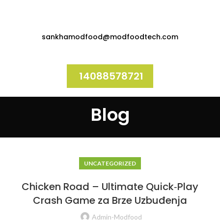
sankhamodfood@modfoodtech.com
14088578721
Blog
UNCATEGORIZED
Chicken Road – Ultimate Quick‑Play
Crash Game za Brze Uzbuđenja
Admin-Modfood