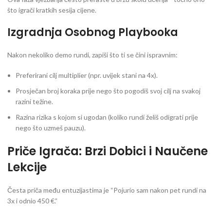
što igrači kratkih sesija cijene.
Izgradnja Osobnog Playbooka
Nakon nekoliko demo rundi, zapiši što ti se čini ispravnim:
Preferirani cilj multiplier (npr. uvijek stani na 4x).
Prosječan broj koraka prije nego što pogodiš svoj cilj na svakoj
razini težine.
Razina rizika s kojom si ugodan (koliko rundi želiš odigrati prije
nego što uzmeš pauzu).
Priče Igrača: Brzi Dobici i Naučene
Lekcije
Česta priča među entuzijastima je “Pojurio sam nakon pet rundi na
3x i odnio 450 €.”