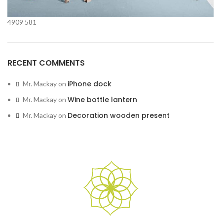
4909
581
RECENT COMMENTS
iPhone dock
Mr. Mackay
on
Wine bottle lantern
Mr. Mackay
on
Decoration wooden present
Mr. Mackay
on