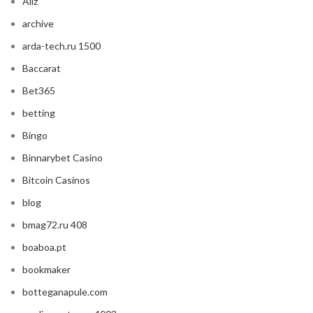
Allz
archive
arda-tech.ru 1500
Baccarat
Bet365
betting
Bingo
Binnarybet Casino
Bitcoin Casinos
blog
bmag72.ru 408
boaboa.pt
bookmaker
botteganapule.com