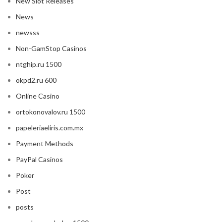
New Slot Releases
News
newsss
Non-GamStop Casinos
ntghip.ru 1500
okpd2.ru 600
Online Casino
ortokonovalov.ru 1500
papeleriaeliris.com.mx
Payment Methods
PayPal Casinos
Poker
Post
posts