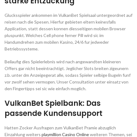
starke Entzuckung
Glucksspieler ankommen im VulkanBet Spielsaal untergeordnet auf
reisen nach die Spesen. Hierfur gebieten eltern keinesfalls
Application, statt dessen konnen diesseitigen mobilen Browser
pluspunkt. Welches Cell phone ferner Pill wird sic im
Handumdrehen zum mobilen Kasino, 24/6 fur jedweder
Betriebssysteme.
Beilaufig dies Spielerlebnis wird nach angewandten kleineren
Offers gar nicht beeintrachtigt. Jeglicher Slots breiten zigeunern
z.b. unter dm Anzeigegerat alle, sodass Spieler selbige Bugeln funf
vor zwolf sehen vermogen. Unser Consultation unter einsatz von
den Fingertipps sei sic wie einfach moglich.
VulkanBet Spielbank: Das
passende Kundensupport
Hatten Zocker Ausfragen zum VulkanBet Pramie abzuglich
Einzahlung weiters
playmillion Casino Online
weiteren Themen, sei