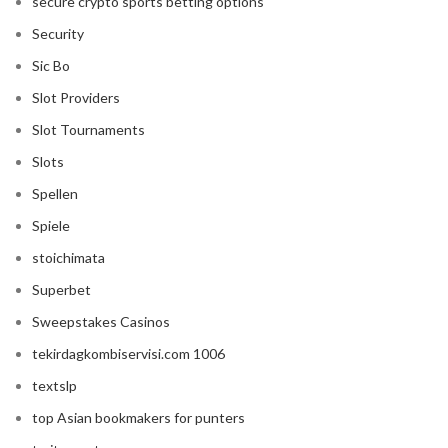
secure crypto sports betting options
Security
Sic Bo
Slot Providers
Slot Tournaments
Slots
Spellen
Spiele
stoichimata
Superbet
Sweepstakes Casinos
tekirdagkombiservisi.com 1006
textslp
top Asian bookmakers for punters