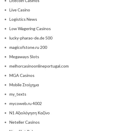
Litecoin Casinos
Live Casino
Logistics News
Low Wagering Casinos
lucky-pharao-de.de 500
magicofstone.ru 200
Megaways Slots
melhorcasinoonlineportugal.com
MGA Casinos
Mobile Στοίχημα
my_texts
mycoweb.ru 4002
N1 Αξιολόγηση Καζίνο
Neteller Casinos