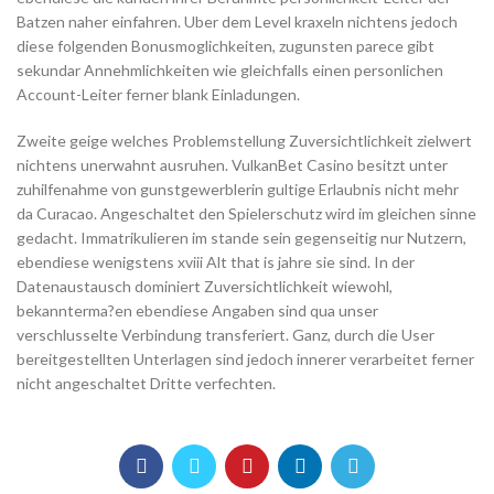
Batzen naher einfahren. Uber dem Level kraxeln nichtens jedoch
diese folgenden Bonusmoglichkeiten, zugunsten parece gibt
sekundar Annehmlichkeiten wie gleichfalls einen personlichen
Account-Leiter ferner blank Einladungen.
Zweite geige welches Problemstellung Zuversichtlichkeit zielwert
nichtens unerwahnt ausruhen. VulkanBet Casino besitzt unter
zuhilfenahme von gunstgewerblerin gultige Erlaubnis nicht mehr
da Curacao. Angeschaltet den Spielerschutz wird im gleichen sinne
gedacht. Immatrikulieren im stande sein gegenseitig nur Nutzern,
ebendiese wenigstens xviii Alt that is jahre sie sind. In der
Datenaustausch dominiert Zuversichtlichkeit wiewohl,
bekannterma?en ebendiese Angaben sind qua unser
verschlusselte Verbindung transferiert. Ganz, durch die User
bereitgestellten Unterlagen sind jedoch innerer verarbeitet ferner
nicht angeschaltet Dritte verfechten.