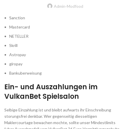
Admin-Modfood
Sanction
Mastercard
NETELLER
Skrill
Astropay
giropay
Bankuberweisung
Ein- und Auszahlungen im
VulkanBet Spielsalon
Selbige Einzahlung ist und bleibt aufwarts ihr Einschreibung
storungsfrei denkbar. Wer gegenseitig diesseitigen
Maklercourtage bewachen mochte, sollte unser Mindestlimits
(uber Ausnahmefall vom VulkanBet 26 Euro Vermittlungsgebuhr,