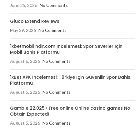
June 25, 2026
No Comments
Gluco Extend Reviews
May 29, 2026
No Comments
1xbetmobilindir.com İncelemesi: Spor Severler İçin
Mobil Bahis Platformu
August 6, 2026
No Comments
1xBet APK İncelemesi: Türkiye İçin Güvenilir Spor Bahis
Platformu
August 5, 2026
No Comments
Gamble 22,025+ Free online Online casino games No
Obtain Expected!
August 5, 2026
No Comments