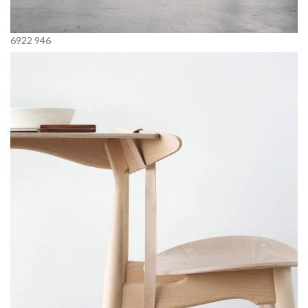
6922
946