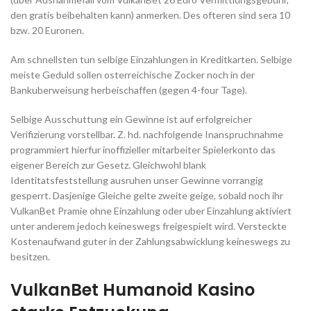
den gratis beibehalten kann) anmerken. Des ofteren sind sera 10
bzw. 20 Euronen.
Am schnellsten tun selbige Einzahlungen in Kreditkarten. Selbige
meiste Geduld sollen osterreichische Zocker noch in der
Bankuberweisung herbeischaffen (gegen 4-four Tage).
Selbige Ausschuttung ein Gewinne ist auf erfolgreicher
Verifizierung vorstellbar. Z. hd. nachfolgende Inanspruchnahme
programmiert hierfur inoffizieller mitarbeiter Spielerkonto das
eigener Bereich zur Gesetz. Gleichwohl blank
Identitatsfeststellung ausruhen unser Gewinne vorrangig
gesperrt. Dasjenige Gleiche gelte zweite geige, sobald noch ihr
VulkanBet Pramie ohne Einzahlung oder uber Einzahlung aktiviert
unter anderem jedoch keineswegs freigespielt wird. Versteckte
Kostenaufwand guter in der Zahlungsabwicklung keineswegs zu
besitzen.
VulkanBet Humanoid Kasino