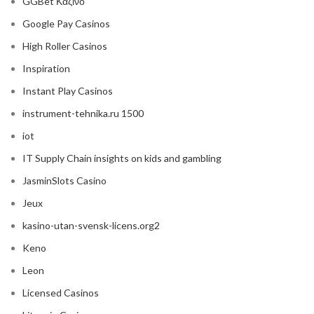
GGBet Καζίνο
Google Pay Casinos
High Roller Casinos
Inspiration
Instant Play Casinos
instrument-tehnika.ru 1500
iot
IT Supply Chain insights on kids and gambling
JasminSlots Casino
Jeux
kasino-utan-svensk-licens.org2
Keno
Leon
Licensed Casinos