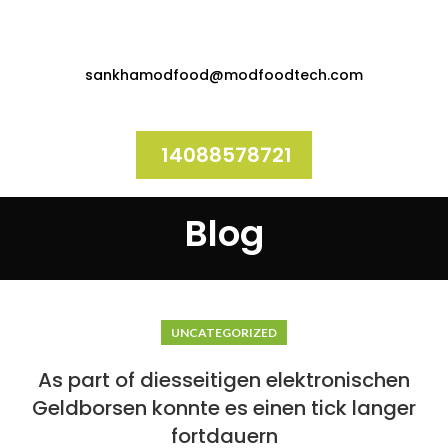
sankhamodfood@modfoodtech.com
14088578721
Blog
UNCATEGORIZED
As part of diesseitigen elektronischen
Geldborsen konnte es einen tick langer
fortdauern