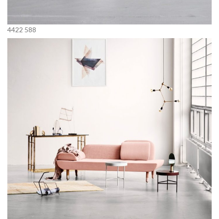
4422
588