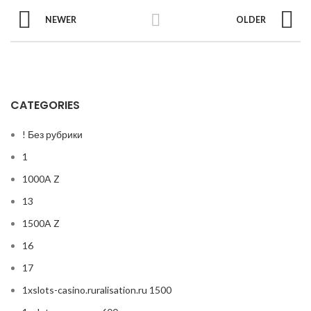
NEWER
OLDER
CATEGORIES
! Без рубрики
1
1000A Z
13
1500A Z
16
17
1xslots-casino.ruralisation.ru 1500