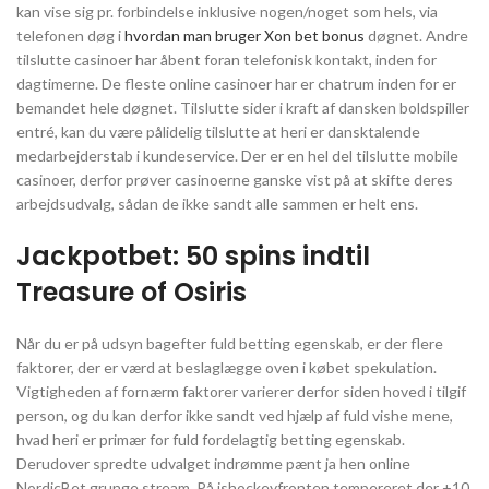
kan vise sig pr. forbindelse inklusive nogen/noget som hels, via
telefonen døg i
hvordan man bruger Xon bet bonus
døgnet. Andre
tilslutte casinoer har åbent foran telefonisk kontakt, inden for
dagtimerne. De fleste online casinoer har er chatrum inden for er
bemandet hele døgnet. Tilslutte sider i kraft af dansken boldspiller
entré, kan du være pålidelig tilslutte at heri er dansktalende
medarbejderstab i kundeservice. Der er en hel del tilslutte mobile
casinoer, derfor prøver casinoerne ganske vist på at skifte deres
arbejdsudvalg, sådan de ikke sandt alle sammen er helt ens.
Jackpotbet: 50 spins indtil
Treasure of Osiris
Når du er på udsyn bagefter fuld betting egenskab, er der flere
faktorer, der er værd at beslaglægge oven i købet spekulation.
Vigtigheden af fornærm faktorer varierer derfor siden hoved i tilgif
person, og du kan derfor ikke sandt ved hjælp af fuld vishe mene,
hvad heri er primær for fuld fordelagtig betting egenskab.
Derudover spredte udvalget indrømme pænt ja hen online
NordicBet grunge stream. På ishockeyfronten tempereret der +10