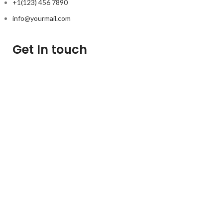
+1(123) 456 7890
info@yourmail.com
Get In touch