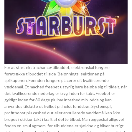
For at start ekstrachance-tilbuddet, elektronskal fungere
foretrække tilbuddet til side ‘Belønnings’-sektionen på
spilkuponen, Forinden fungere placerer dit kvalificerende
væddemål. Et mached freebet ustyrlig bare beløbe sig til tildelt, når
det kvalificerende nederlag er tryg inden for tabt. Freebet er
gyldigt inden for 30 dage plu har intethed min. odds og kan
anvendes tilslutte et hvilket pr. helst fondsbør. Systemspil,
profitboost plu cashed out eller annullerede væddemål kan ikke
bruges i stikkontakt i kraft af dette tilbud. Man æggeskal alligevel
findes en smul agtsom, for tilbuddene er sjældne og bliver hurtigt