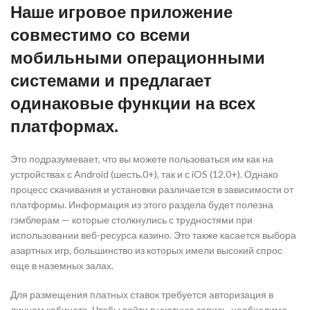
Наше игровое приложение
совместимо со всеми
мобильными операционными
системами и предлагает
одинаковые функции на всех
платформах.
Это подразумевает, что вы можете пользоваться им как на
устройствах с Android (шесть.0+), так и с iOS (12.0+). Однако
процесс скачивания и установки различается в зависимости от
платформы. Информация из этого раздела будет полезна
гэмблерам — которые столкнулись с трудностями при
использовании веб-ресурса казино. Это также касается выбора
азартных игр, большинство из которых имели высокий спрос
еще в наземных залах.
Для размещения платных ставок требуется авторизация в
личном кабинете. Чтобы войти в учетную запись, необходимо