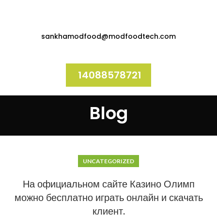
sankhamodfood@modfoodtech.com
14088578721
Blog
UNCATEGORIZED
На официальном сайте Казино Олимп
можно бесплатно играть онлайн и скачать
клиент.