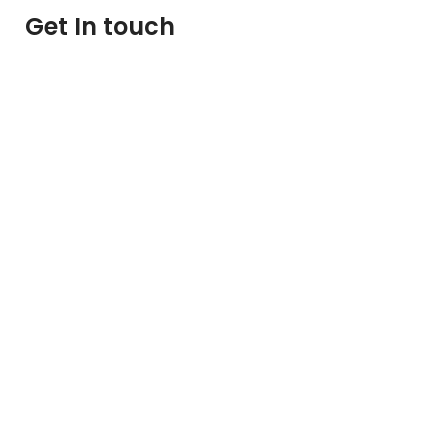
Get In touch