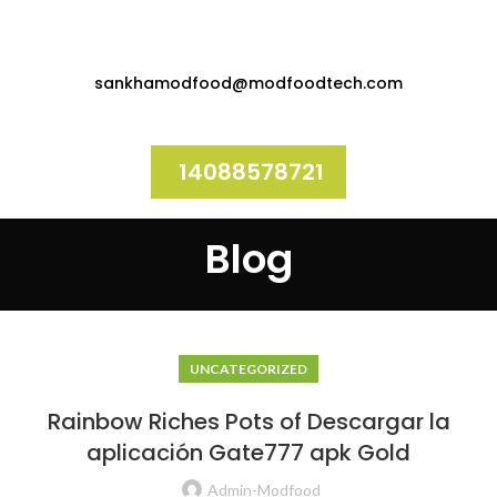
sankhamodfood@modfoodtech.com
14088578721
Blog
UNCATEGORIZED
Rainbow Riches Pots of Descargar la
aplicación Gate777 apk Gold
Admin-Modfood