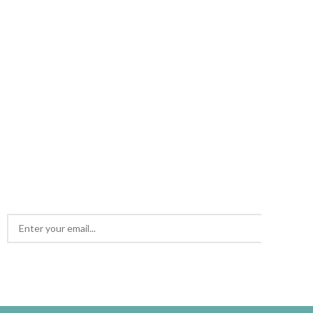
CONTACT US
14088578721
sankhamodfood@modfoodtech.com
GET IN TOUCH