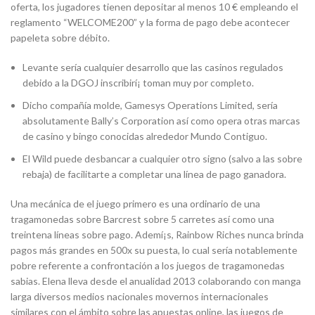
oferta, los jugadores tienen depositar al menos 10 € empleando el
reglamento “WELCOME200” y la forma de pago debe acontecer
papeleta sobre débito.
Levante serí­a cualquier desarrollo que las casinos regulados
debido a la DGOJ inscribirí¡ toman muy por completo.
Dicho compañía molde, Gamesys Operations Limited, serí­a
absolutamente Bally’s Corporation así­ como opera otras marcas
de casino y bingo conocidas alrededor Mundo Contiguo.
El Wild puede desbancar a cualquier otro signo (salvo a las sobre
rebaja) de facilitarte a completar una línea de pago ganadora.
Una mecánica de el juego primero es una ordinario de una
tragamonedas sobre Barcrest sobre 5 carretes así­ como una
treintena líneas sobre pago. Ademí¡s, Rainbow Riches nunca brinda
pagos más grandes en 500x su puesta, lo cual serí­a notablemente
pobre referente a confrontación a los juegos de tragamonedas
sabias. Elena lleva desde el anualidad 2013 colaborando con manga
larga diversos medios nacionales movernos internacionales
similares con el ámbito sobre las apuestas online, las juegos de