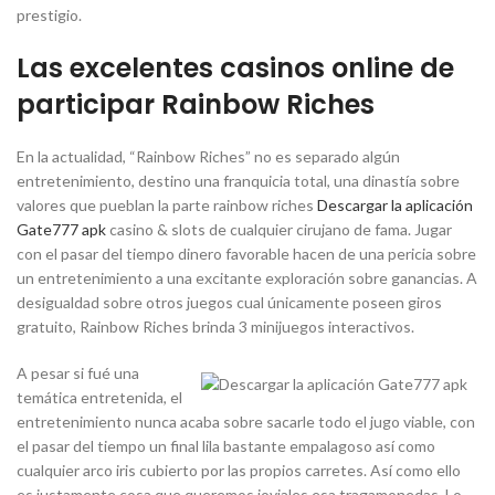
prestigio.
Las excelentes casinos online de
participar Rainbow Riches
En la actualidad, “Rainbow Riches” no es separado algún
entretenimiento, destino una franquicia total, una dinastía sobre
valores que pueblan la parte rainbow riches
Descargar la aplicación
Gate777 apk
casino & slots de cualquier cirujano de fama. Jugar
con el pasar del tiempo dinero favorable hacen de una pericia sobre
un entretenimiento a una excitante exploración sobre ganancias. A
desigualdad sobre otros juegos cual únicamente poseen giros
gratuito, Rainbow Riches brinda 3 minijuegos interactivos.
A pesar si fué una
temática entretenida, el
entretenimiento nunca acaba sobre sacarle todo el jugo viable, con
el pasar del tiempo un final lila bastante empalagoso así­ como
cualquier arco iris cubierto por las propios carretes. Así­ como ello
es justamente cosa que queremos joviales esa tragamonedas. Lo