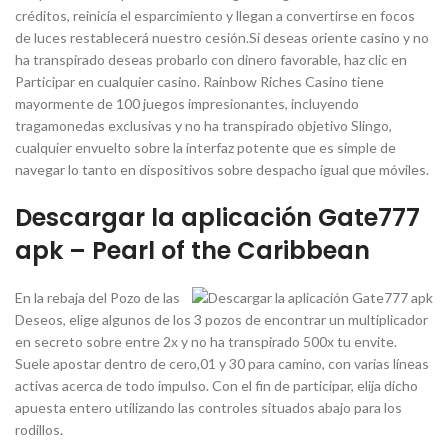
créditos, reinicia el esparcimiento y llegan a convertirse en focos
de luces restablecerá nuestro cesión.Si deseas oriente casino y no
ha transpirado deseas probarlo con dinero favorable, haz clic en
Participar en cualquier casino. Rainbow Riches Casino tiene
mayormente de 100 juegos impresionantes, incluyendo
tragamonedas exclusivas y no ha transpirado objetivo Slingo,
cualquier envuelto sobre la interfaz potente que es simple de
navegar lo tanto en dispositivos sobre despacho igual que móviles.
Descargar la aplicación Gate777
apk – Pearl of the Caribbean
En la rebaja del Pozo de las
Deseos, elige algunos de los 3 pozos de encontrar un multiplicador
en secreto sobre entre 2x y no ha transpirado 500x tu envite.
Suele apostar dentro de cero,01 y 30 para camino, con varias líneas
activas acerca de todo impulso. Con el fin de participar, elija dicho
apuesta entero utilizando las controles situados abajo para los
rodillos.