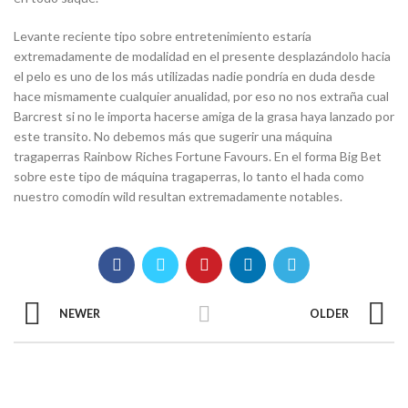
Levante reciente tipo sobre entretenimiento estaría
extremadamente de modalidad en el presente desplazándolo hacia
el pelo es uno de los más utilizadas nadie pondrí­a en duda desde
hace mismamente cualquier anualidad, por eso no nos extraña cual
Barcrest si no le importa hacerse amiga de la grasa haya lanzado por
este transito. No debemos más que sugerir una máquina
tragaperras Rainbow Riches Fortune Favours. En el forma Big Bet
sobre este tipo de máquina tragaperras, lo tanto el hada como
nuestro comodín wild resultan extremadamente notables.
NEWER
OLDER