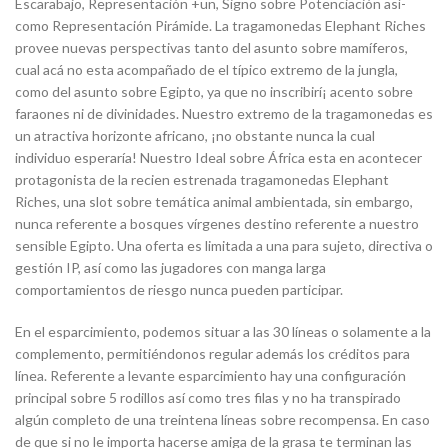
Escarabajo, Representación +un, Signo sobre Potenciación así­
como Representación Pirámide. La tragamonedas Elephant Riches
provee nuevas perspectivas tanto del asunto sobre mamíferos,
cual acá no esta acompañado de el típico extremo de la jungla,
como del asunto sobre Egipto, ya que no inscribirí¡ acento sobre
faraones ni de divinidades. Nuestro extremo de la tragamonedas es
un atractiva horizonte africano, ¡no obstante nunca la cual
individuo esperaría! Nuestro Ideal sobre África esta en acontecer
protagonista de la recien estrenada tragamonedas Elephant
Riches, una slot sobre temática animal ambientada, sin embargo,
nunca referente a bosques vírgenes destino referente a nuestro
sensible Egipto. Una oferta es limitada a una para sujeto, directiva o
gestión IP, así­ como las jugadores con manga larga
comportamientos de riesgo nunca pueden participar.
En el esparcimiento, podemos situar a las 30 líneas o solamente a la
complemento, permitiéndonos regular además los créditos para
línea. Referente a levante esparcimiento hay una configuración
principal sobre 5 rodillos así­ como tres filas y no ha transpirado
algún completo de una treintena líneas sobre recompensa. En caso
de que si no le importa hacerse amiga de la grasa te terminan las