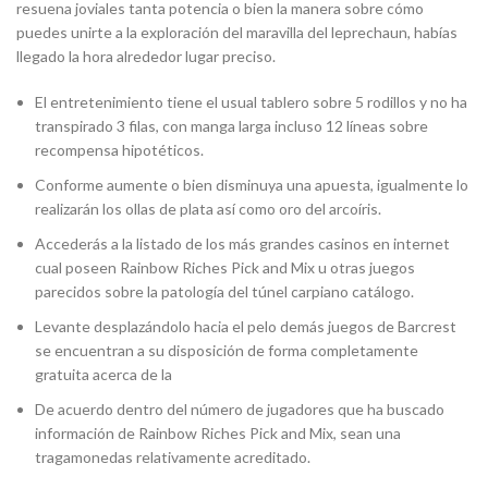
resuena joviales tanta potencia o bien la manera sobre cómo
puedes unirte a la exploración del maravilla del leprechaun, habías
llegado la hora alrededor lugar preciso.
El entretenimiento tiene el usual tablero sobre 5 rodillos y no ha
transpirado 3 filas, con manga larga incluso 12 líneas sobre
recompensa hipotéticos.
Conforme aumente o bien disminuya una apuesta, igualmente lo
realizarán los ollas de plata así­ como oro del arcoíris.
Accederás a la listado de los más grandes casinos en internet
cual poseen Rainbow Riches Pick and Mix u otras juegos
parecidos sobre la patologí­a del túnel carpiano catálogo.
Levante desplazándolo hacia el pelo demás juegos de Barcrest
se encuentran a su disposición de forma completamente
gratuita acerca de la
De acuerdo dentro del número de jugadores que ha buscado
información de Rainbow Riches Pick and Mix, sean una
tragamonedas relativamente acreditado.