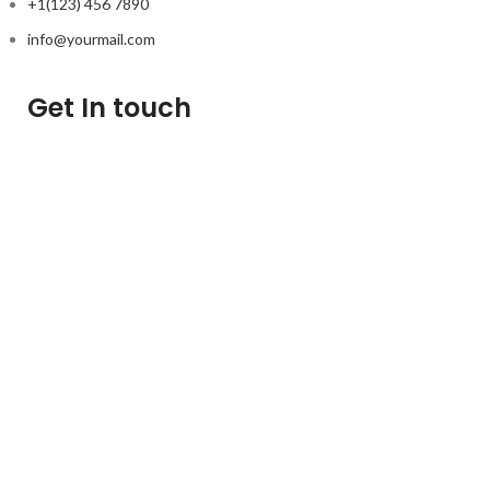
+1(123) 456 7890
info@yourmail.com
Get In touch