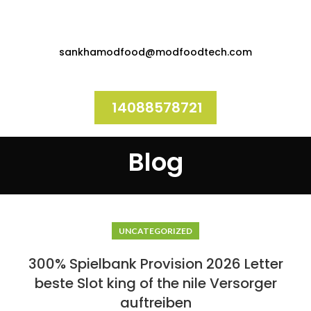
sankhamodfood@modfoodtech.com
14088578721
Blog
UNCATEGORIZED
300% Spielbank Provision 2026 Letter
beste Slot king of the nile Versorger
auftreiben