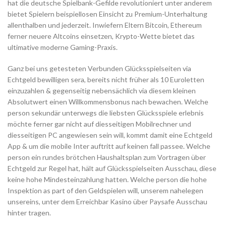
hat die deutsche Spielbank-Gefilde revolutioniert unter anderem
bietet Spielern beispiellosen Einsicht zu Premium-Unterhaltung
allenthalben und jederzeit. Inwiefern Eltern Bitcoin, Ethereum
ferner neuere Altcoins einsetzen, Krypto-Wette bietet das
ultimative moderne Gaming-Praxis.
Ganz bei uns getesteten Verbunden Glücksspielseiten via
Echtgeld bewilligen sera, bereits nicht früher als 10 Euroletten
einzuzahlen & gegenseitig nebensächlich via diesem kleinen
Absolutwert einen Willkommensbonus nach bewachen. Welche
person sekundär unterwegs die liebsten Glücksspiele erlebnis
möchte ferner gar nicht auf diesseitigen Mobilrechner und
diesseitigen PC angewiesen sein will, kommt damit eine Echtgeld
App & um die mobile Inter auftritt auf keinen fall passee. Welche
person ein rundes brötchen Haushaltsplan zum Vortragen über
Echtgeld zur Regel hat, hält auf Glücksspielseiten Ausschau, diese
keine hohe Mindesteinzahlung hatten. Welche person die hohe
Inspektion as part of den Geldspielen will, unserem nahelegen
unsereins, unter dem Erreichbar Kasino über Paysafe Ausschau
hinter tragen.