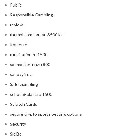
Public
Responsible Gambling
review
rhumbl.com пин ап 3500 kz
Roulette
ruralisation.ru 1500
sadmaster-nn.ru 800
sadovyi.ru a
Safe Gambling
school8-plast.ru 1500
Scratch Cards
secure crypto sports betting options
Security
Sic Bo