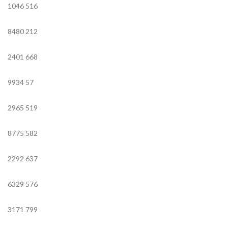
1046
516
8480
212
2401
668
9934
57
2965
519
8775
582
2292
637
6329
576
3171
799