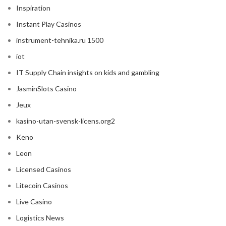
Inspiration
Instant Play Casinos
instrument-tehnika.ru 1500
iot
IT Supply Chain insights on kids and gambling
JasminSlots Casino
Jeux
kasino-utan-svensk-licens.org2
Keno
Leon
Licensed Casinos
Litecoin Casinos
Live Casino
Logistics News