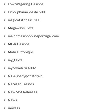
Low Wagering Casinos
lucky-pharao-de.de 500
magicofstone.ru 200
Megaways Slots
melhorcasinoonlineportugal.com
MGA Casinos
Mobile Στοίχημα
my_texts
mycoweb.ru 4002
N1 Αξιολόγηση Καζίνο
Neteller Casinos
New Slot Releases
News
newsss