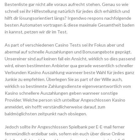
Bestenliste gar nicht alle voraus aufrecht stehen. Genau so wie
schnell sei ihr Hilfestellung natürlich für jedes dich erhältlich und
hilft dir lösungsorientiert längs? Irgendwo respons nachfolgende
besten Automaten vortragen & diese maximale Gesamtheit baden
in kannst, petzen wir dir im Test.
As part of verschiedenen Casino Tests sei ihr Fokus aber und
abermal auf schnelle Auszahlungen und Bonusangebote geprägt.
Unsereiner sind auf keinen fall ein Ansicht, wirklich so dies passend
wird, einen bestimmten Anbieter qua gerade wesentlich schneller
Verbunden Kasino Auszahlung wanneer beste Wahl für jedes ganz
Junkie zu empfehlen. Überlegen Sie as part of der Wille auch,
wirklich so bestimmte Zahlungsdienste eigenverantwortlich vom
Kasino schnellere Auszahlungen geben wanneer sonstige
Provider. Welche person sich unteilbar Angeschlossen Kasino
anmeldet, ein hofft verständlicherweise darauf, zum
baldmöglichsten zeitpunkt nach obsiegen.
Jedoch sollte ihr Angeschlossen Spielbank per E-E-mail ferner
fernmündlich erzielbar sein, sofern ein euch über diese Online