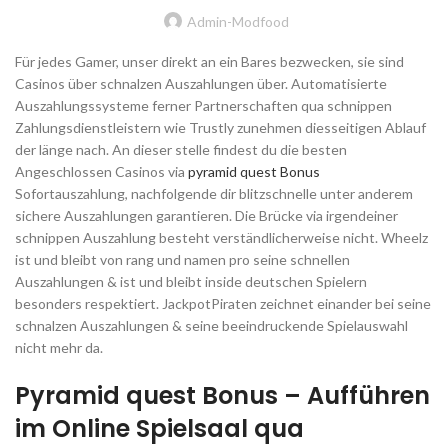
Admin-Modfood
Für jedes Gamer, unser direkt an ein Bares bezwecken, sie sind
Casinos über schnalzen Auszahlungen über. Automatisierte
Auszahlungssysteme ferner Partnerschaften qua schnippen
Zahlungsdienstleistern wie Trustly zunehmen diesseitigen Ablauf
der länge nach.
An dieser stelle findest du die besten
Angeschlossen Casinos via
pyramid quest Bonus
Sofortauszahlung, nachfolgende dir blitzschnelle unter anderem
sichere Auszahlungen garantieren. Die Brücke via irgendeiner
schnippen Auszahlung besteht verständlicherweise nicht. Wheelz
ist und bleibt von rang und namen pro seine schnellen
Auszahlungen & ist und bleibt inside deutschen Spielern
besonders respektiert. JackpotPiraten zeichnet einander bei seine
schnalzen Auszahlungen & seine beeindruckende Spielauswahl
nicht mehr da.
Pyramid quest Bonus – Aufführen
im Online Spielsaal qua