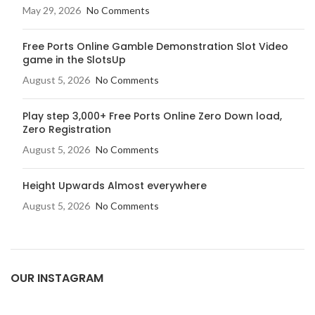
May 29, 2026
No Comments
Free Ports Online Gamble Demonstration Slot Video
game in the SlotsUp
August 5, 2026
No Comments
Play step 3,000+ Free Ports Online Zero Down load,
Zero Registration
August 5, 2026
No Comments
Height Upwards Almost everywhere
August 5, 2026
No Comments
OUR INSTAGRAM