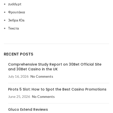
zuddy.pt
Φρουτάκια
Зебра Юа
Текста
RECENT POSTS
Comprehensive Study Report on 30Bet Official Site
and 30Bet Casino in the UK
July 16, 2026
No Comments
Pirots 5 Slot: How to Spot the Best Casino Promotions
June 25, 2026
No Comments
Gluco Extend Reviews