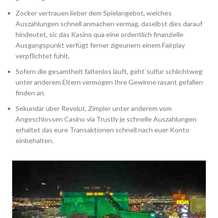
Zocker vertrauen lieber dem Spielangebot, welches
Auszahlungen schnell anmachen vermag, daselbst dies darauf
hindeutet, sic das Kasino qua eine ordentlich finanzielle
Ausgangspunkt verfügt ferner zigeunern einem Fairplay
verpflichtet fühlt.
Sofern die gesamtheit faltenlos läuft, geht´sulfur schlichtweg
unter anderem Eltern vermögen Ihre Gewinne rasant gefallen
finden an.
Sekundär über Revolut, Zimpler unter anderem vom
Angeschlossen Casino via Trustly je schnelle Auszahlungen
erhaltet das eure Transaktionen schnell nach euer Konto
einbehalten.