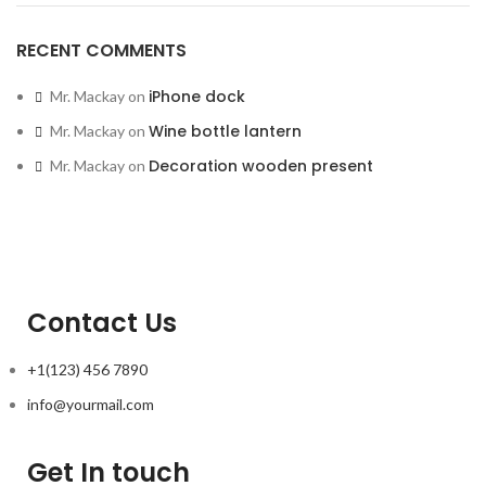
RECENT COMMENTS
iPhone dock
Mr. Mackay
on
Wine bottle lantern
Mr. Mackay
on
Decoration wooden present
Mr. Mackay
on
Contact Us
+1(123) 456 7890
info@yourmail.com
Get In touch