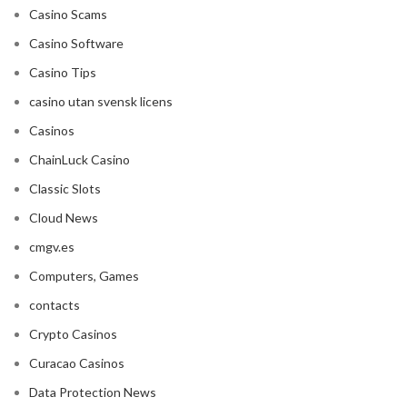
Casino Scams
Casino Software
Casino Tips
casino utan svensk licens
Casinos
ChainLuck Casino
Classic Slots
Cloud News
cmgv.es
Computers, Games
contacts
Crypto Casinos
Curacao Casinos
Data Protection News