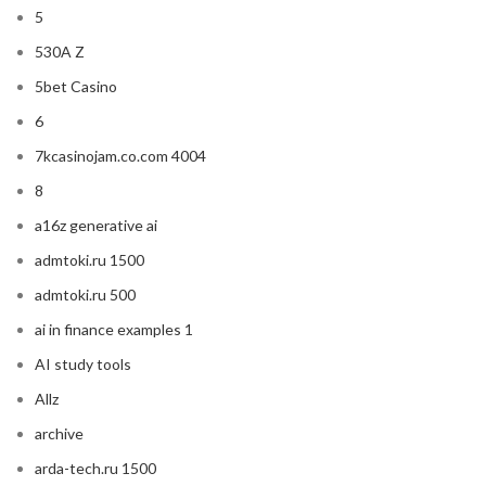
5
530A Z
5bet Casino
6
7kcasinojam.co.com 4004
8
a16z generative ai
admtoki.ru 1500
admtoki.ru 500
ai in finance examples 1
AI study tools
Allz
archive
arda-tech.ru 1500