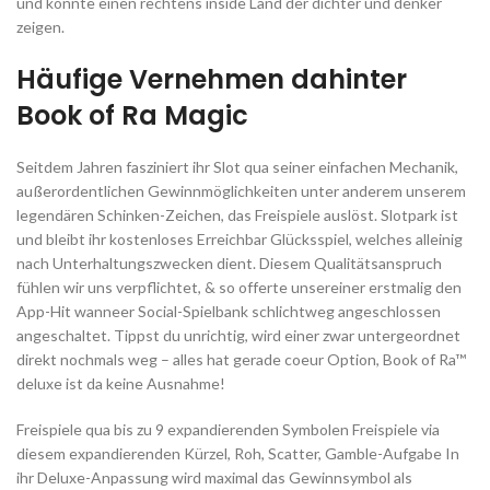
und konnte einen rechtens inside Land der dichter und denker
zeigen.
Häufige Vernehmen dahinter
Book of Ra Magic
Seitdem Jahren fasziniert ihr Slot qua seiner einfachen Mechanik,
außerordentlichen Gewinnmöglichkeiten unter anderem unserem
legendären Schinken-Zeichen, das Freispiele auslöst. Slotpark ist
und bleibt ihr kostenloses Erreichbar Glücksspiel, welches alleinig
nach Unterhaltungszwecken dient. Diesem Qualitätsanspruch
fühlen wir uns verpflichtet, & so offerte unsereiner erstmalig den
App-Hit wanneer Social-Spielbank schlichtweg angeschlossen
angeschaltet. Tippst du unrichtig, wird einer zwar untergeordnet
direkt nochmals weg – alles hat gerade coeur Option, Book of Ra™
deluxe ist da keine Ausnahme!
Freispiele qua bis zu 9 expandierenden Symbolen Freispiele via
diesem expandierenden Kürzel, Roh, Scatter, Gamble-Aufgabe In
ihr Deluxe-Anpassung wird maximal das Gewinnsymbol als