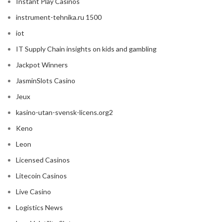
Instant Play Casinos
instrument-tehnika.ru 1500
iot
IT Supply Chain insights on kids and gambling
Jackpot Winners
JasminSlots Casino
Jeux
kasino-utan-svensk-licens.org2
Keno
Leon
Licensed Casinos
Litecoin Casinos
Live Casino
Logistics News