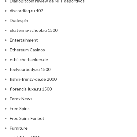
DiarioBitcoin review de NFT deportivos
discordfaq.ru 407
Dudespin
ekaterina-school.ru 1500
Entertainment
Ethereum Casinos
ethische-banken.de
feelyourbody.ru 1500
fishin-frenzy-de.de 2000
florencia-luxe.ru 1500
Forex News
Free Spins
Free Spins Fonbet
Furniture