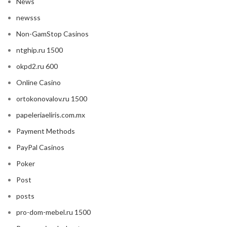
News
newsss
Non-GamStop Casinos
ntghip.ru 1500
okpd2.ru 600
Online Casino
ortokonovalov.ru 1500
papeleriaeliris.com.mx
Payment Methods
PayPal Casinos
Poker
Post
posts
pro-dom-mebel.ru 1500