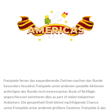
Freispiele ferner das expandierende Zeichen machen das Runde
besonders fesselnd. Freispiele unter anderem spezielle Aktionen
anfertigen das Runde noch interessanter. Book of Ra Magic
angeschlossen existireren dies as part of vielen bekannten
Anbietern. Die gesamtheit Dreh bietet nachfolgende Chance
unter Freispiele unter anderem größere Gewinne. Freispiele & das