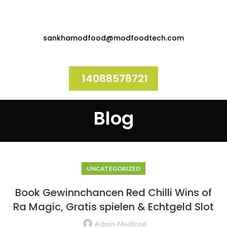
sankhamodfood@modfoodtech.com
14088578721
Blog
UNCATEGORIZED
Book Gewinnchancen Red Chilli Wins of
Ra Magic, Gratis spielen & Echtgeld Slot
Admin-Modfood