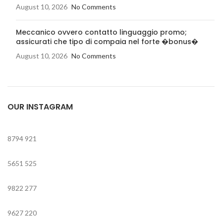
August 10, 2026
No Comments
Meccanico ovvero contatto linguaggio promo;
assicurati che tipo di compaia nel forte �bonus�
August 10, 2026
No Comments
OUR INSTAGRAM
8794
921
5651
525
9822
277
9627
220