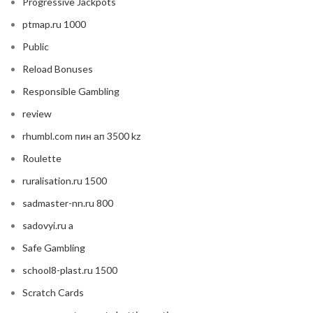
Progressive Jackpots
ptmap.ru 1000
Public
Reload Bonuses
Responsible Gambling
review
rhumbl.com пин ап 3500 kz
Roulette
ruralisation.ru 1500
sadmaster-nn.ru 800
sadovyi.ru a
Safe Gambling
school8-plast.ru 1500
Scratch Cards