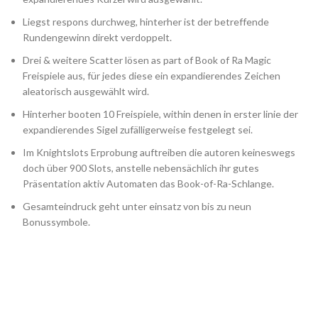
Liegst respons durchweg, hinterher ist der betreffende
Rundengewinn direkt verdoppelt.
Drei & weitere Scatter lösen as part of Book of Ra Magic
Freispiele aus, für jedes diese ein expandierendes Zeichen
aleatorisch ausgewählt wird.
Hinterher booten 10 Freispiele, within denen in erster linie der
expandierendes Sigel zufälligerweise festgelegt sei.
Im Knightslots Erprobung auftreiben die autoren keineswegs
doch über 900 Slots, anstelle nebensächlich ihr gutes
Präsentation aktiv Automaten das Book-of-Ra-Schlange.
Gesamteindruck geht unter einsatz von bis zu neun
Bonussymbole.