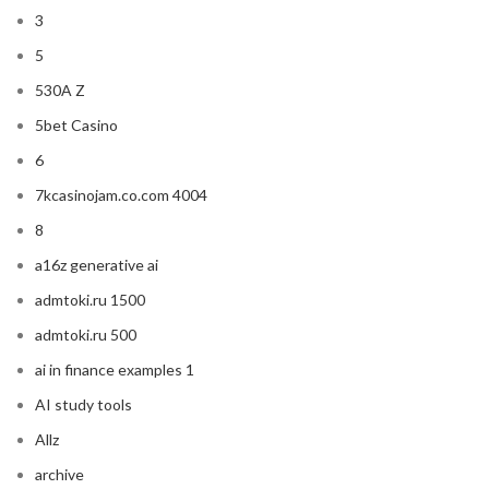
3
5
530A Z
5bet Casino
6
7kcasinojam.co.com 4004
8
a16z generative ai
admtoki.ru 1500
admtoki.ru 500
ai in finance examples 1
AI study tools
Allz
archive