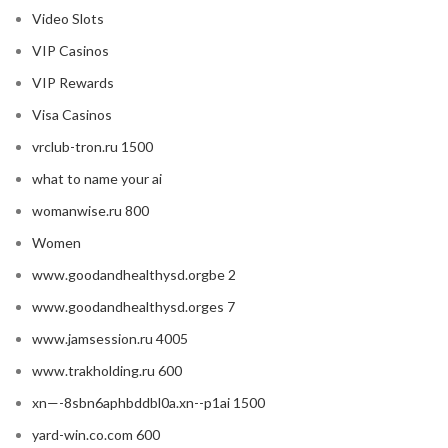
Video Slots
VIP Casinos
VIP Rewards
Visa Casinos
vrclub-tron.ru 1500
what to name your ai
womanwise.ru 800
Women
www.goodandhealthysd.orgbe 2
www.goodandhealthysd.orges 7
www.jamsession.ru 4005
www.trakholding.ru 600
xn—-8sbn6aphbddbl0a.xn--p1ai 1500
yard-win.co.com 600