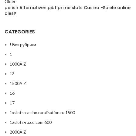
Older
perish Alternativen gibt prime slots Casino -Spiele online
dies?
CATEGORIES
! Без рубрики
1
1000A Z
13
1500A Z
16
17
1xslots-casino.ruralisation.ru 1500
1xslots-ru.co.com 600
2000A Z