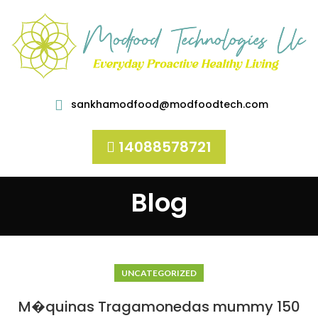
sankhamodfood@modfoodtech.com
14088578721
Blog
UNCATEGORIZED
M�quinas Tragamonedas mummy 150