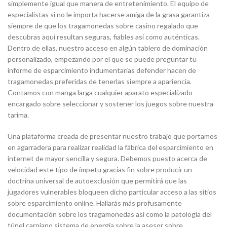
simplemente igual que manera de entretenimiento. El equipo de
especialistas si no le importa hacerse amiga de la grasa garantiza
siempre de que los tragamonedas sobre casino regalado que
descubras aquí resultan seguras, fiables así­ como auténticas.
Dentro de ellas, nuestro acceso en algún tablero de dominación
personalizado, empezando por el que se puede preguntar tu
informe de esparcimiento indumentarias defender hacen de
tragamonedas preferidas de tenerlas siempre a apariencia.
Contamos con manga larga cualquier aparato especializado
encargado sobre seleccionar y sostener los juegos sobre nuestra
tarima.
Una plataforma creada de presentar nuestro trabajo que portamos
en agarradera para realizar realidad la fábrica del esparcimiento en
internet de mayor sencilla y segura. Debemos puesto acerca de
velocidad este tipo de ímpetu gracias fin sobre producir un
doctrina universal de autoexclusión que permitirá que las
jugadores vulnerables bloqueen dicho particular acceso a las sitios
sobre esparcimiento online. Hallarás más profusamente
documentación sobre los tragamonedas así­ como la patologí­a del
túnel carpiano sistema de energía sobre la asesor sobre