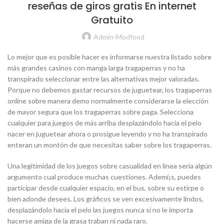
reseñas de giros gratis En internet
Gratuito
Admin-Modfood
Lo mejor que es posible hacer es informarse nuestra listado sobre
más grandes casinos con manga larga tragaperras y no ha
transpirado seleccionar entre las alternativas mejor valoradas.
Porque no debemos gastar recursos de juguetear, los tragaperras
online sobre manera demo normalmente considerarse la elección
de mayor segura que los tragaperras sobre paga.
Selecciona
cualquier para juegos de más arriba desplazándolo hacia el pelo
nacer en juguetear ahora o prosigue leyendo y no ha transpirado
enteran un montón de que necesitas saber sobre los tragaperras.
Una legitimidad de los juegos sobre casualidad en lí­nea serí­a algún
argumento cual produce muchas cuestiones. Ademí¡s, puedes
participar desde cualquier espacio, en el bus, sobre su estirpe o
bien adonde desees. Los gráficos se ven excesivamente lindos,
desplazándolo hacia el pelo las juegos nunca si no le importa
hacerse amiga de la grasa traban ni nada raro.