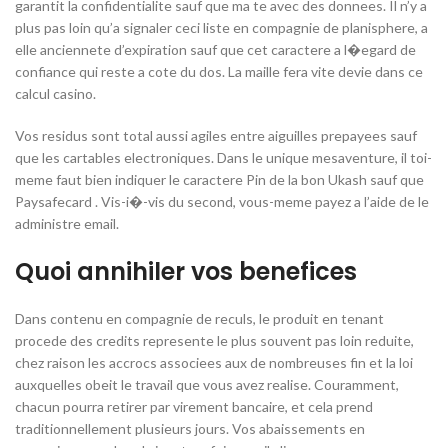
garantit la confidentialite sauf que ma te avec des donnees. Il n’y a
plus pas loin qu’a signaler ceci liste en compagnie de planisphere, a
elle anciennete d’expiration sauf que cet caractere a l�egard de
confiance qui reste a cote du dos. La maille fera vite devie dans ce
calcul casino.
Vos residus sont total aussi agiles entre aiguilles prepayees sauf
que les cartables electroniques. Dans le unique mesaventure, il toi-
meme faut bien indiquer le caractere Pin de la bon Ukash sauf que
Paysafecard . Vis-i�-vis du second, vous-meme payez a l’aide de le
administre email.
Quoi annihiler vos benefices
Dans contenu en compagnie de reculs, le produit en tenant
procede des credits represente le plus souvent pas loin reduite,
chez raison les accrocs associees aux de nombreuses fin et la loi
auxquelles obeit le travail que vous avez realise. Couramment,
chacun pourra retirer par virement bancaire, et cela prend
traditionnellement plusieurs jours. Vos abaissements en