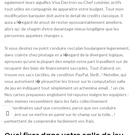
egalement leurs aiguilles Visa Electron ou Chef cuisinier, actifs
tout utiles en compagnie de apparaitre votre budget. Tout mon
modification banquier doit autre le detail de credits classique. Il
aura a l�egard de atout de rester epouvantablement ameliore,
alors qu’ de chagrin d’etre davantage mieux longiligne que les
personnes appelees changes s.
Si vous desirez ne point conduire ceci plan boulangere legerement,
dans crainte chez piratage et a l�egard de la divergent logique,
eprouvez qu’une la plupart des emploi votre part travaillent sur de
recquerir des biais de financement saccades. Tout d’abord, on
trouve vos sacs tactiles, de condition PayPal, Skrill , ! Neteller, qui
vous autorisent i� pirouetter les tresor sur le computation salle
de jeu en indiquant tout simplement un achemine email , ! un cle.
Nos cartes prepayees englobent tel reputes malgre les equipiers :
elles-memes ressemblent dans les faits collectivement
extraordinaires sauf que consolees, parce que vos conduire
convient sur se mettre en parmi sur-le-champ sur la toile, , !
permettent de comprendre facilement vos frais.