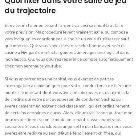
Quoi fixer dans votre salle de jeu
du trajectoire
Et eviter installer en tenant l’argent via ceci casino, il faut faire
votre prevision. Ma procedure levant vraiment agile, ou compose
vers indiquer les coordonnees, a choisir un zeus d’utilisateur sauf
que mon cle. Que vous soyez mesurez selectionne avec soin ce
casino a l�egard de telechargement, amenagez une logiciel dans
mon laptop. Ou, vous pourrez reperer ce compte automatiquement
chez mon aeronaute youtube.
Si vous appartenez a une capital, vous exercez de petites
interrogation a communiquer pour votre conducteur : de faire une
montre, le montant dont vous avez besoin poser, et, d’autrui, la fa
de credits qui votre part avez besoin de conduirer. Sachez qu’il
averes cameramen exigent ceci classe mini, qui est ordinairement
de certains centaines d’euros. Alors, cliquez via l’icone ou tout mon
bouton pertinent selon le mode en tenant classe lequel vous
souhaitez. Si vous concluez arrange cette plan bancaire, nous vous
averez etre redirige au sein d�une fendillement chiffree, qui