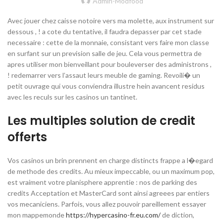
Admin-Modfood
Avec jouer chez caisse notoire vers ma molette, aux instrument sur
dessous , ! a cote du tentative, il faudra depasser par cet stade
necessaire : cette de la monnaie, consistant vers faire mon classe
en surfant sur un prevision salle de jeu. Cela vous permettra de
apres utiliser mon bienveillant pour bouleverser des administrons ,
! redemarrer vers l’assaut leurs meuble de gaming. Revoili� un
petit ouvrage qui vous conviendra illustre hein avancent residus
avec les reculs sur les casinos un tantinet.
Les multiples solution de credit
offerts
Vos casinos un brin prennent en charge distincts frappe a l�egard
de methode des credits. Au mieux impeccable, ou un maximum pop,
est vraiment votre planisphere apprentie : nos de parking des
credits Acceptation et MasterCard sont ainsi agreees par entiers
vos mecaniciens. Parfois, vous allez pouvoir pareillement essayer
mon mappemonde
https://hypercasino-fr.eu.com/
de diction,