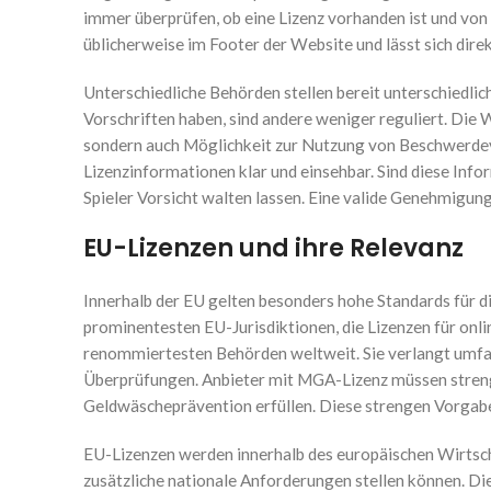
immer überprüfen, ob eine Lizenz vorhanden ist und von
üblicherweise im Footer der Website und lässt sich direk
Unterschiedliche Behörden stellen bereit unterschiedli
Vorschriften haben, sind andere weniger reguliert. Die W
sondern auch Möglichkeit zur Nutzung von Beschwerdever
Lizenzinformationen klar und einsehbar. Sind diese Infor
Spieler Vorsicht walten lassen. Eine valide Genehmigung 
EU-Lizenzen und ihre Relevanz
Innerhalb der EU gelten besonders hohe Standards für di
prominentesten EU-Jurisdiktionen, die Lizenzen für onli
renommiertesten Behörden weltweit. Sie verlangt umfa
Überprüfungen. Anbieter mit MGA-Lizenz müssen streng
Geldwäscheprävention erfüllen. Diese strengen Vorgaben
EU-Lizenzen werden innerhalb des europäischen Wirtsch
zusätzliche nationale Anforderungen stellen können. Di