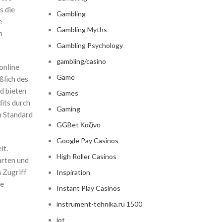
s die
Gambling
e
Gambling Myths
n
Gambling Psychology
gambling/casino
online
Game
ßlich des
d bieten
Games
its durch
Gaming
n Standard
GGBet Καζίνο
Google Pay Casinos
it.
High Roller Casinos
arten und
 Zugriff
Inspiration
se
Instant Play Casinos
instrument-tehnika.ru 1500
iot