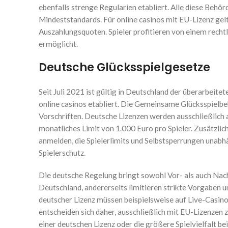
ebenfalls strenge Regularien etabliert. Alle diese Behö
Mindeststandards. Für online casinos mit EU-Lizenz gel
Auszahlungsquoten. Spieler profitieren von einem recht
ermöglicht.
Deutsche Glücksspielgesetze
Seit Juli 2021 ist gültig in Deutschland der überarbeite
online casinos etabliert. Die Gemeinsame Glücksspielbeh
Vorschriften. Deutsche Lizenzen werden ausschließlich a
monatliches Limit von 1.000 Euro pro Spieler. Zusätzlich
anmelden, die Spielerlimits und Selbstsperrungen una
Spielerschutz.
Die deutsche Regelung bringt sowohl Vor- als auch Nachtei
Deutschland, andererseits limitieren strikte Vorgaben 
deutscher Lizenz müssen beispielsweise auf Live-Casino 
entscheiden sich daher, ausschließlich mit EU-Lizenzen zu
einer deutschen Lizenz oder die größere Spielvielfalt be