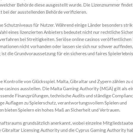
 welcher Behörde diese ausgestellt wurde. Die Lizenznummer findet
t bei der ausstellenden Behörde verifizieren.
che Schutzniveaus für Nutzer. Während einige Länder besonders strik
ahl eines lizenzierten Anbieters bedeutet nicht nur rechtliche Sicher
fahren bei Streitigkeiten. Seriöse online casinos veröffentlichen 
mationen nicht vorhanden oder lassen sie sich nur schwer auffinden,
ist die Grundvoraussetzung für ein sicheres und faires Spielerlebnis
e Kontrolle von Glücksspiel. Malta, Gibraltar und Zypern zählen zu 
ne casinos ausstellen. Die Malta Gaming Authority (MGA) gilt als ei
ssende Finanzprüfungen, technische Audits und ständige Complianc
e Auflagen zu Spielerschutz, verantwortungsvollem Spielen und
 bieten Spielern ein hohes Maß an Sicherheit und Vertrauen.
aftsraums grundsätzlich anerkannt, wobei einzelne Mitgliedstaate
e Gibraltar Licensing Authority und die Cyprus Gaming Authority ha