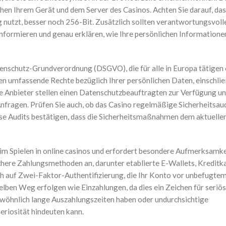
en Ihrem Gerät und dem Server des Casinos. Achten Sie darauf, das
nutzt, besser noch 256-Bit. Zusätzlich sollten verantwortungsvoll
informieren und genau erklären, wie Ihre persönlichen Informatione
atenschutz-Grundverordnung (DSGVO), die für alle in Europa tätigen 
nen umfassende Rechte bezüglich Ihrer persönlichen Daten, einschlie
e Anbieter stellen einen Datenschutzbeauftragten zur Verfügung un
fragen. Prüfen Sie auch, ob das Casino regelmäßige Sicherheitsaud
se Audits bestätigen, dass die Sicherheitsmaßnahmen dem aktuelle
eim Spielen in online casinos und erfordert besondere Aufmerksamke
here Zahlungsmethoden an, darunter etablierte E-Wallets, Kreditk
 auf Zwei-Faktor-Authentifizierung, die Ihr Konto vor unbefugtem
elben Weg erfolgen wie Einzahlungen, da dies ein Zeichen für seriö
ewöhnlich lange Auszahlungszeiten haben oder undurchsichtige
eriosität hindeuten kann.