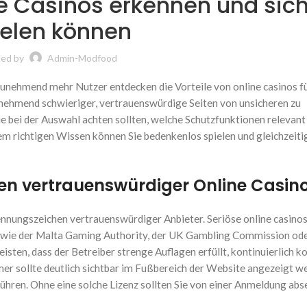
ne Casinos erkennen und sic
ielen können
ted by
Admin-Modfood
zunehmend mehr Nutzer entdecken die Vorteile von online casinos fü
unehmend schwieriger, vertrauenswürdige Seiten von unsicheren zu
ie bei der Auswahl achten sollten, welche Schutzfunktionen relevant
m richtigen Wissen können Sie bedenkenlos spielen und gleichzeitig
ken vertrauenswürdiger Online Casin
kennungszeichen vertrauenswürdiger Anbieter. Seriöse online casino
 wie der Malta Gaming Authority, der UK Gambling Commission ode
sten, dass der Betreiber strenge Auflagen erfüllt, kontinuierlich ko
mmer sollte deutlich sichtbar im Fußbereich der Website angezeigt w
ühren. Ohne eine solche Lizenz sollten Sie von einer Anmeldung abs