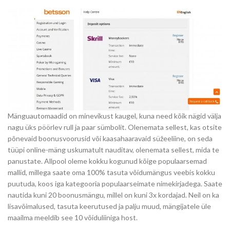
Mänguautomaadid on minevikust kaugel, kuna need kõik nägid välja
nagu üks pöörlev rull ja paar sümbolit. Olenemata sellest, kas otsite
põnevaid boonusvoorusid või kaasahaaravaid süžeeliine, on seda
tüüpi online-mäng uskumatult nauditav, olenemata sellest, mida te
panustate. Allpool oleme kokku kogunud kõige populaarsemad
mallid, millega saate oma 100% tasuta võidumängus veebis kokku
puutuda, koos iga kategooria populaarseimate nimekirjadega. Saate
nautida kuni 20 boonusmängu, millel on kuni 3x kordajad. Neil on ka
lisavõimalused, tasuta keerutused ja palju muud, mängijatele üle
maailma meeldib see 10 võiduliiniga host.