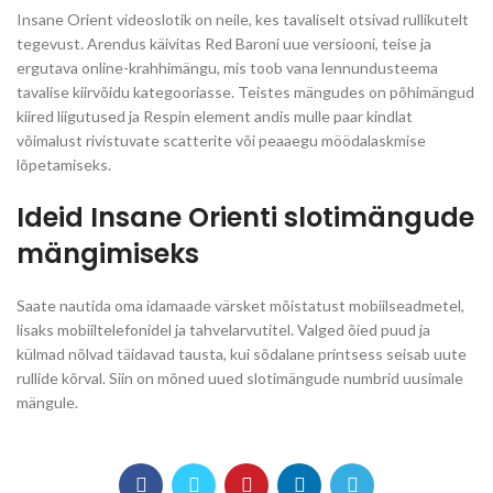
Insane Orient videoslotik on neile, kes tavaliselt otsivad rullikutelt
tegevust. Arendus käivitas Red Baroni uue versiooni, teise ja
ergutava online-krahhimängu, mis toob vana lennundusteema
tavalise kiirvõidu kategooriasse. Teistes mängudes on põhimängud
kiired liigutused ja Respin element andis mulle paar kindlat
võimalust rivistuvate scatterite või peaaegu möödalaskmise
lõpetamiseks.
Ideid Insane Orienti slotimängude
mängimiseks
Saate nautida oma idamaade värsket mõistatust mobiilseadmetel,
lisaks mobiiltelefonidel ja tahvelarvutitel. Valged õied puud ja
külmad nõlvad täidavad tausta, kui sõdalane printsess seisab uute
rullide kõrval. Siin on mõned uued slotimängude numbrid uusimale
mängule.