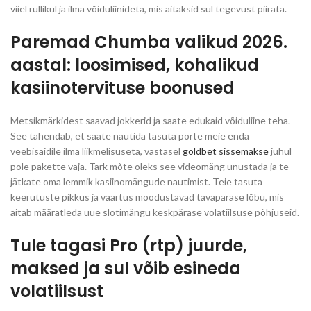
viiel rullikul ja ilma võiduliinideta, mis aitaksid sul tegevust piirata.
Paremad Chumba valikud 2026.
aastal: loosimised, kohalikud
kasiinotervituse boonused
Metsikmärkidest saavad jokkerid ja saate edukaid võiduliine teha.
See tähendab, et saate nautida tasuta porte meie enda
veebisaidile ilma liikmelisuseta, vastasel
goldbet sissemakse
juhul
pole pakette vaja. Tark mõte oleks see videomäng unustada ja te
jätkate oma lemmik kasiinomängude nautimist. Teie tasuta
keerutuste pikkus ja väärtus moodustavad tavapärase lõbu, mis
aitab määratleda uue slotimängu keskpärase volatiilsuse põhjuseid.
Tule tagasi Pro (rtp) juurde,
maksed ja sul võib esineda
volatiilsust