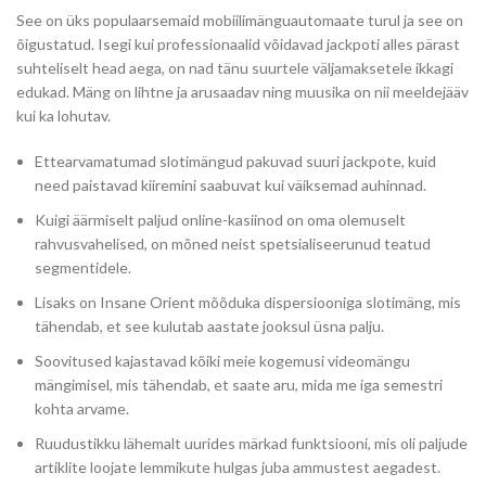
See on üks populaarsemaid mobiilimänguautomaate turul ja see on
õigustatud. Isegi kui professionaalid võidavad jackpoti alles pärast
suhteliselt head aega, on nad tänu suurtele väljamaksetele ikkagi
edukad. Mäng on lihtne ja arusaadav ning muusika on nii meeldejääv
kui ka lohutav.
Ettearvamatumad slotimängud pakuvad suuri jackpote, kuid
need paistavad kiiremini saabuvat kui väiksemad auhinnad.
Kuigi äärmiselt paljud online-kasiinod on oma olemuselt
rahvusvahelised, on mõned neist spetsialiseerunud teatud
segmentidele.
Lisaks on Insane Orient mõõduka dispersiooniga slotimäng, mis
tähendab, et see kulutab aastate jooksul üsna palju.
Soovitused kajastavad kõiki meie kogemusi videomängu
mängimisel, mis tähendab, et saate aru, mida me iga semestri
kohta arvame.
Ruudustikku lähemalt uurides märkad funktsiooni, mis oli paljude
artiklite loojate lemmikute hulgas juba ammustest aegadest.