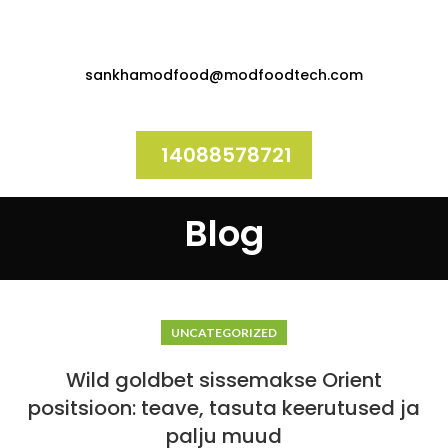
sankhamodfood@modfoodtech.com
14088578721
Blog
UNCATEGORIZED
Wild goldbet sissemakse Orient
positsioon: teave, tasuta keerutused ja
palju muud