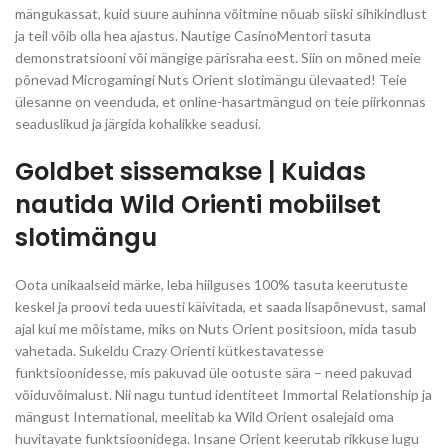
mängukassat, kuid suure auhinna võitmine nõuab siiski sihikindlust
ja teil võib olla hea ajastus. Nautige CasinoMentori tasuta
demonstratsiooni või mängige pärisraha eest.
Siin on mõned meie
põnevad Microgamingi Nuts Orient slotimängu ülevaated! Teie
ülesanne on veenduda, et online-hasartmängud on teie piirkonnas
seaduslikud ja järgida kohalikke seadusi.
Goldbet sissemakse | Kuidas
nautida Wild Orienti mobiilset
slotimängu
Oota unikaalseid märke, leba hiilguses 100% tasuta keerutuste
keskel ja proovi teda uuesti käivitada, et saada lisapõnevust, samal
ajal kui me mõistame, miks on Nuts Orient positsioon, mida tasub
vahetada. Sukeldu Crazy Orienti kütkestavatesse
funktsioonidesse, mis pakuvad üle ootuste sära – need pakuvad
võiduvõimalust. Nii nagu tuntud identiteet Immortal Relationship ja
mängust International, meelitab ka Wild Orient osalejaid oma
huvitavate funktsioonidega. Insane Orient keerutab rikkuse lugu