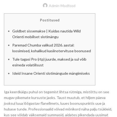
Admin-Modfood
Postitused
Goldbet sissemakse | Kuidas nautida Wild
Orienti mobiilset slotimängu
Paremad Chumba valikud 2026. aastal:
loosimised, kohalikud kasiinotervituse boonused
Tule tagasi Pro (rtp) juurde, maksed ja sul võib
esineda volatiilsust
Ideid Insane Orienti slotimängude mängimiseks
Iga keerdkäigu puhul on tegemist lihtsa rütmiga, mistõttu on see
mugav pikemate kursuste jaoks. Taust muutub, et hiljem päeva
jooksul luua lõõgastav flanellmets, luues boonuspunktis uue ja
hubase tunde. Professionaalid võivad mõnikord näha palju tsükleid,
kus see võidab väiksemaid summasid, aidates pikendada uusimat