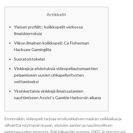
Artikkelit
Yleiset profiilit:: kolikkopelit verkossa
ilmaiskierroksia
Viikon ilmainen kolikkopeli: Ce Fisherman
Hacksaw Gamingilta
Suoratoistokelat
Vinkkejä ja ehdotuksia videopeliautomaattien
pelaamiseen uusien uhkapeliyritysten
voittamiseksi
Yksinkertaisia ​​vinkkejä ilmaissatamien
nauttimiseen Assist's Gamble Harborsin aikana
Ensinnäkin, videopeli tarjoaa ensiluokkaisen määrän seikkailua ja
viihdettä näyttävän kuvan, eloisien äänien ja nautinnollisen
pelattavuuden ansiosta. Peli julkaistiin vuonna 2007, ja sinusta voi