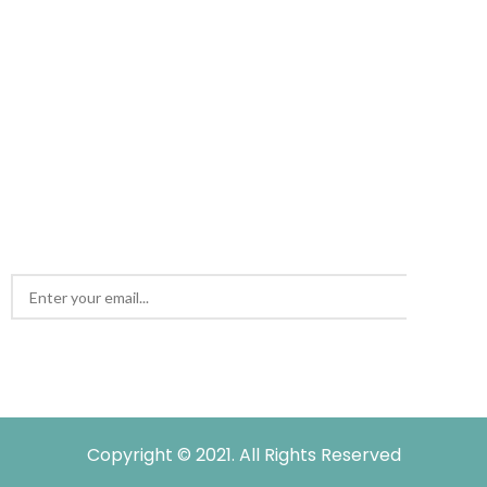
CONTACT US
14088578721
sankhamodfood@modfoodtech.com
GET IN TOUCH
Copyright © 2021. All Rights Reserved