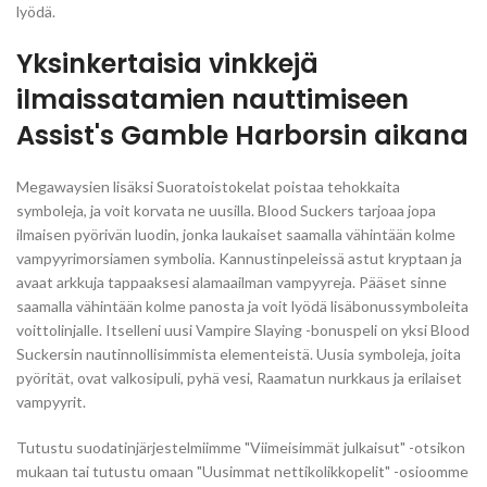
lyödä.
Yksinkertaisia ​​vinkkejä
ilmaissatamien nauttimiseen
Assist's Gamble Harborsin aikana
Megawaysien lisäksi Suoratoistokelat poistaa tehokkaita
symboleja, ja voit korvata ne uusilla. Blood Suckers tarjoaa jopa
ilmaisen pyörivän luodin, jonka laukaiset saamalla vähintään kolme
vampyyrimorsiamen symbolia. Kannustinpeleissä astut kryptaan ja
avaat arkkuja tappaaksesi alamaailman vampyyreja. Pääset sinne
saamalla vähintään kolme panosta ja voit lyödä lisäbonussymboleita
voittolinjalle. Itselleni uusi Vampire Slaying -bonuspeli on yksi Blood
Suckersin nautinnollisimmista elementeistä. Uusia symboleja, joita
pyörität, ovat valkosipuli, pyhä vesi, Raamatun nurkkaus ja erilaiset
vampyyrit.
Tutustu suodatinjärjestelmiimme "Viimeisimmät julkaisut" -otsikon
mukaan tai tutustu omaan "Uusimmat nettikolikkopelit" -osioomme