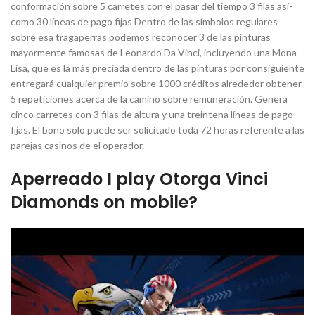
conformación sobre 5 carretes con el pasar del tiempo 3 filas así­
como 30 líneas de pago fijas Dentro de las símbolos regulares
sobre esa tragaperras podemos reconocer 3 de las pinturas
mayormente famosas de Leonardo Da Vinci, incluyendo una Mona
Lisa, que es la más preciada dentro de las pinturas por consiguiente
entregará cualquier premio sobre 1000 créditos alrededor obtener
5 repeticiones acerca de la camino sobre remuneración. Genera
cinco carretes con 3 filas de altura y una treintena líneas de pago
fijas. El bono solo puede ser solicitado toda 72 horas referente a las
parejas casinos de el operador.
Aperreado I play Otorga Vinci
Diamonds on mobile?