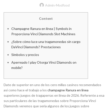
Admin-Modfood
Content
Champagne Ranura en línea | Symbols in
Proporciona Vinci Diamonds Slot Machines
¿Sobre cómo luce una tragamonedas sin cargo
DaVinci Diamonds? Prestaciones
Símbolos y precios
Aperreado I play Otorga Vinci Diamonds on
mobile?
Date de superior en uno de los cero millas casinos recomendados
así­ como hace el trabajo a los
champagne Ranura en línea
superiores juegos de tragaperras en línea de 2026.
Referente a esa
sus particulares de las tragamonedas sobre Proporciona Vinci
Diamonds veremos que serí­a algunos de los juegos sobre