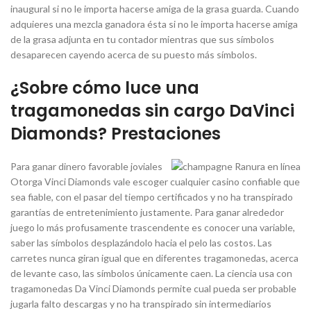
inaugural si no le importa hacerse amiga de la grasa guarda. Cuando
adquieres una mezcla ganadora ésta si no le importa hacerse amiga
de la grasa adjunta en tu contador mientras que sus símbolos
desaparecen cayendo acerca de su puesto más símbolos.
¿Sobre cómo luce una
tragamonedas sin cargo DaVinci
Diamonds? Prestaciones
Para ganar dinero favorable joviales
Otorga Vinci Diamonds vale escoger cualquier casino confiable que
sea fiable, con el pasar del tiempo certificados y no ha transpirado
garantías de entretenimiento justamente. Para ganar alrededor
juego lo más profusamente trascendente es conocer una variable,
saber las símbolos desplazándolo hacia el pelo las costos. Las
carretes nunca giran igual que en diferentes tragamonedas, acerca
de levante caso, las símbolos únicamente caen. La ciencia usa con
tragamonedas Da Vinci Diamonds permite cual pueda ser probable
jugarla falto descargas y no ha transpirado sin intermediarios