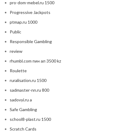
pro-dom-mebel.ru 1500
Progressive Jackpots
ptmap.ru 1000
Public
Responsible Gambling
review
rhumbl.com пин ап 3500 kz
Roulette
ruralisation.ru 1500
sadmaster-nn.ru 800
sadovyi.ru a
Safe Gambling
school8-plast.ru 1500
Scratch Cards