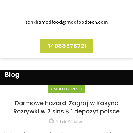
sankhamodfood@modfoodtech.com
14088578721
Blog
UNCATEGORIZED
Darmowe hazard: Zagraj w Kasyno
Rozrywki w 7 sins $ 1 depozyt polsce
Admin-Modfood