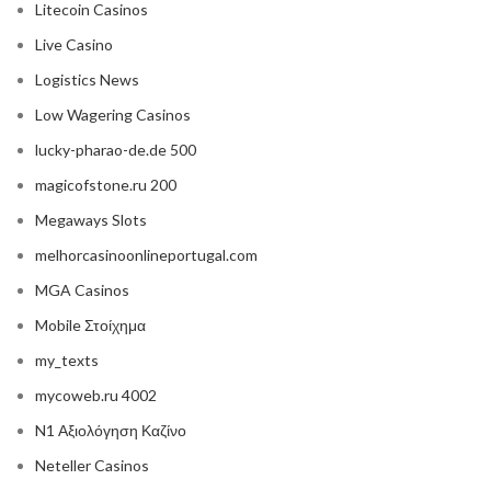
Litecoin Casinos
Live Casino
Logistics News
Low Wagering Casinos
lucky-pharao-de.de 500
magicofstone.ru 200
Megaways Slots
melhorcasinoonlineportugal.com
MGA Casinos
Mobile Στοίχημα
my_texts
mycoweb.ru 4002
N1 Αξιολόγηση Καζίνο
Neteller Casinos