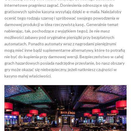
internetowe pragniesz zagrać. Doniesienia odnoszące się do
gratisowych spinów kasyna wysyłają dzięki e-e-maila. Należałoby
ocenić tego rodzaju szansę i spróbować swojego powodzenia w
darmowej produkcji w idea rzeczywistą kasę.. Generalnie temat
nabierając, tak, pochodzące z wyjątkiem tegoż, że nie masz
możliwości zabawy pod oryginalne pieniążki przy bezpłatnych
automatach. Ponadto automaty wraz z nagrodami pieniężnymi
mogą mieć inne bądź suplementarne alternatywy, które to potrafią
nie być do kupienia przy darmowej wersji. Bezpieczeństwo w całej
grach hazardowych posiada nadrzędne przesłanie, bo nasz obszary
gry może okazać się niebezpieczny, jeżeli natkniesz czujności w
kasyno małej właściwości.