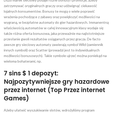
Dużo marek sieciowy podaje różne bonusy i promocje, ażeby
zatrzymywać oryginalnych graczy oraz udźwignąć ciekawość
lojalnych konsumentów. Bonusy te mogą o wiele poprawić
wrażenia pochodzące z zabawy oraz powiększyć możliwości na
wygraną, w bezpłatne automaty do gier hazardowych. Immanentną
właściwością automatów w całej innowacyjnym klasy wydaje się
także różna oferta bonusowa, jaka przeważnie ma najistotniejsze
przesłanie gwoli rezultatów osiąganych przez gracza.
De facto
zawsze gry sieciowy automaty zawierają symbol Wild (zamiennik
innych symboli) oraz Scatter (prowadzi jest to indywidualnych
możliwości bonusowych). Takie symbole ujrzeć można poniekąd na
wieloma bohaterami, np.
7 sins $ 1 depozyt:
Najpozytywniejsze gry hazardowe
przez internet (Top Przez internet
Games)
Ażeby ułatwić wyszukiwanie slotów, wdrożyliśmy program