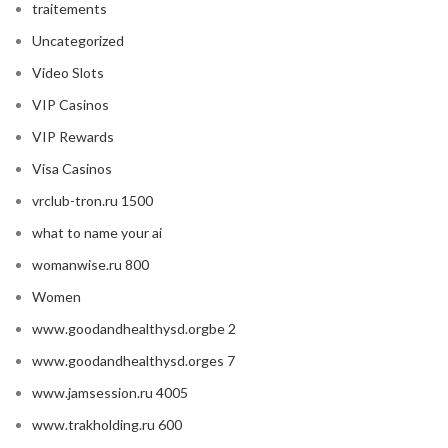
traitements
Uncategorized
Video Slots
VIP Casinos
VIP Rewards
Visa Casinos
vrclub-tron.ru 1500
what to name your ai
womanwise.ru 800
Women
www.goodandhealthysd.orgbe 2
www.goodandhealthysd.orges 7
www.jamsession.ru 4005
www.trakholding.ru 600