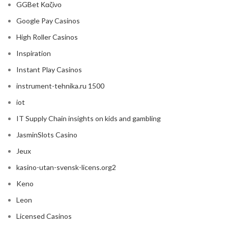
GGBet Καζίνο
Google Pay Casinos
High Roller Casinos
Inspiration
Instant Play Casinos
instrument-tehnika.ru 1500
iot
IT Supply Chain insights on kids and gambling
JasminSlots Casino
Jeux
kasino-utan-svensk-licens.org2
Keno
Leon
Licensed Casinos