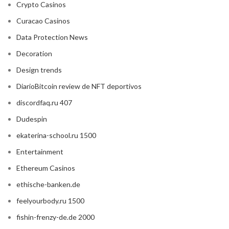
Crypto Casinos
Curacao Casinos
Data Protection News
Decoration
Design trends
DiarioBitcoin review de NFT deportivos
discordfaq.ru 407
Dudespin
ekaterina-school.ru 1500
Entertainment
Ethereum Casinos
ethische-banken.de
feelyourbody.ru 1500
fishin-frenzy-de.de 2000