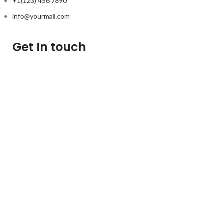
+1(123) 456 7890
info@yourmail.com
Get In touch