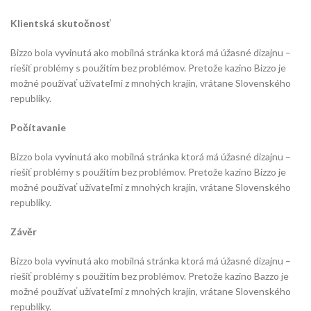
Klientská skutočnosť
Bizzo bola vyvinutá ako mobilná stránka ktorá má úžasné dizajnu –
riešiť problémy s použitím bez problémov. Pretože kazino Bizzo je
možné používať užívateľmi z mnohých krajín, vrátane Slovenského
republiky.
Počítavanie
Bizzo bola vyvinutá ako mobilná stránka ktorá má úžasné dizajnu –
riešiť problémy s použitím bez problémov. Pretože kazino Bizzo je
možné používať užívateľmi z mnohých krajín, vrátane Slovenského
republiky.
Závěr
Bizzo bola vyvinutá ako mobilná stránka ktorá má úžasné dizajnu –
riešiť problémy s použitím bez problémov. Pretože kazino Bazzo je
možné používať užívateľmi z mnohých krajín, vrátane Slovenského
republiky.