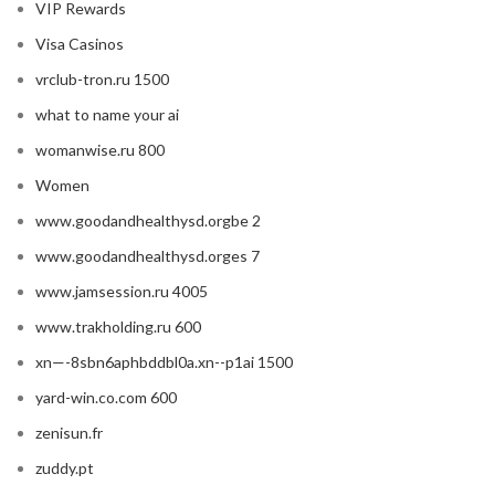
VIP Rewards
Visa Casinos
vrclub-tron.ru 1500
what to name your ai
womanwise.ru 800
Women
www.goodandhealthysd.orgbe 2
www.goodandhealthysd.orges 7
www.jamsession.ru 4005
www.trakholding.ru 600
xn—-8sbn6aphbddbl0a.xn--p1ai 1500
yard-win.co.com 600
zenisun.fr
zuddy.pt