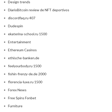
Design trends
DiarioBitcoin review de NFT deportivos
discordfaq.ru 407
Dudespin
ekaterina-school.ru 1500
Entertainment
Ethereum Casinos
ethische-banken.de
feelyourbody.ru 1500
fishin-frenzy-de.de 2000
florencia-luxe.ru 1500
Forex News
Free Spins Fonbet
Furniture