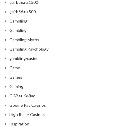
gairb56.ru 1500
gairb56.ru 500
Gambliing
Gambling
Gambling Myths
Gambling Psychology
gambling/casino
Game
Games
Gaming
GGBet Καζίνο
Google Pay Casinos
High Roller Casinos
Inspiration