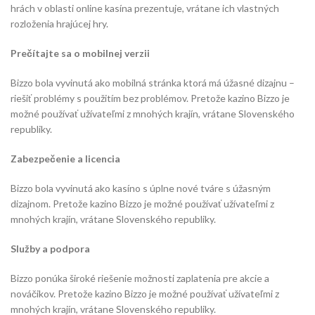
hrách v oblasti online kasína prezentuje, vrátane ich vlastných
rozloženia hrajúcej hry.
Prečítajte sa o mobilnej verzii
Bizzo bola vyvinutá ako mobilná stránka ktorá má úžasné dizajnu –
riešiť problémy s použitím bez problémov. Pretože kazino Bizzo je
možné používať užívateľmi z mnohých krajín, vrátane Slovenského
republiky.
Zabezpečenie a licencia
Bizzo bola vyvinutá ako kasíno s úplne nové tváre s úžasným
dizajnom. Pretože kazino Bizzo je možné používať užívateľmi z
mnohých krajín, vrátane Slovenského republiky.
Služby a podpora
Bizzo ponúka široké riešenie možnosti zaplatenia pre akcie a
nováčikov. Pretože kazino Bizzo je možné používať užívateľmi z
mnohých krajín, vrátane Slovenského republiky.