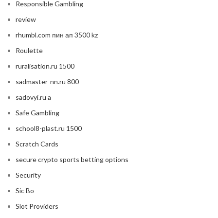
Responsible Gambling
review
rhumbl.com пин ап 3500 kz
Roulette
ruralisation.ru 1500
sadmaster-nn.ru 800
sadovyi.ru a
Safe Gambling
school8-plast.ru 1500
Scratch Cards
secure crypto sports betting options
Security
Sic Bo
Slot Providers