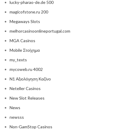
lucky-pharao-de.de 500
magicofstone.ru 200
Megaways Slots
melhorcasinoonlineportugal.com
MGA Casinos
Mobile Στοίχημα
my_texts
mycoweb.ru 4002
N1 Αξιολόγηση Καζίνο
Neteller Casinos
New Slot Releases
News
newsss
Non-GamStop Casinos