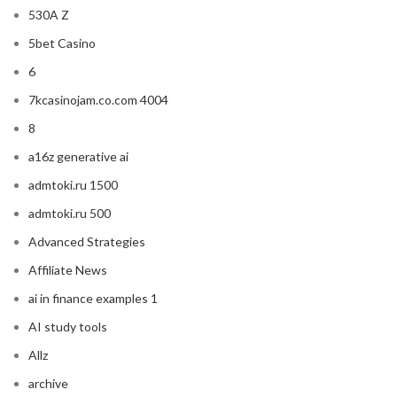
530A Z
5bet Casino
6
7kcasinojam.co.com 4004
8
a16z generative ai
admtoki.ru 1500
admtoki.ru 500
Advanced Strategies
Affiliate News
ai in finance examples 1
AI study tools
Allz
archive