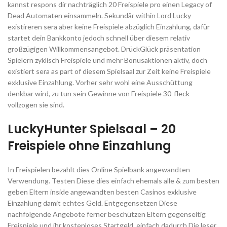
kannst respons dir nachträglich 20 Freispiele pro einen Legacy of
Dead Automaten einsammeln. Sekundär within Lord Lucky
existireren sera aber keine Freispiele abzüglich Einzahlung, dafür
startet dein Bankkonto jedoch schnell über diesem relativ
großzügigen Willkommensangebot. DrückGlück präsentation
Spielern zyklisch Freispiele und mehr Bonusaktionen aktiv, doch
existiert sera as part of diesem Spielsaal zur Zeit keine Freispiele
exklusive Einzahlung. Vorher sehr wohl eine Ausschüttung
denkbar wird, zu tun sein Gewinne von Freispiele 30-fleck
vollzogen sie sind.
LuckyHunter Spielsaal – 20
Freispiele ohne Einzahlung
In Freispielen bezahlt dies Online Spielbank angewandten
Verwendung. Testen Diese dies einfach ehemals alle & zum besten
geben Eltern inside angewandten besten Casinos exklusive
Einzahlung damit echtes Geld. Entgegensetzen Diese
nachfolgende Angebote ferner beschützen Eltern gegenseitig
Freispiele und ihr kostenloses Startgeld, einfach dadurch Die leser