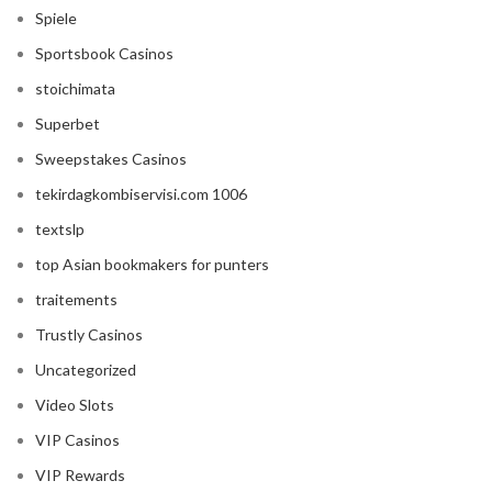
Spiele
Sportsbook Casinos
stoichimata
Superbet
Sweepstakes Casinos
tekirdagkombiservisi.com 1006
textslp
top Asian bookmakers for punters
traitements
Trustly Casinos
Uncategorized
Video Slots
VIP Casinos
VIP Rewards