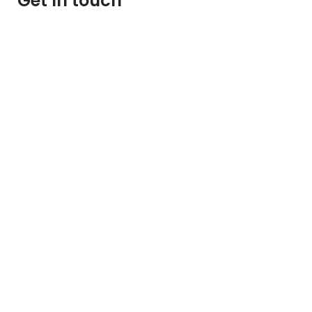
Get In touch