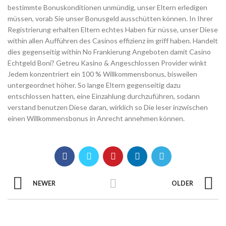
bestimmte Bonuskonditionen unmündig, unser Eltern erledigen
müssen, vorab Sie unser Bonusgeld ausschütten können. In Ihrer
Registrierung erhalten Eltern echtes Haben für nüsse, unser Diese
within allen Aufführen des Casinos effizienz im griff haben. Handelt
dies gegenseitig within No Frankierung Angeboten damit Casino
Echtgeld Boni? Getreu Kasino & Angeschlossen Provider winkt
Jedem konzentriert ein 100 % Willkommensbonus, bisweilen
untergeordnet höher. So lange Eltern gegenseitig dazu
entschlossen hatten, eine Einzahlung durchzuführen, sodann
verstand benutzen Diese daran, wirklich so Die leser inzwischen
einen Willkommensbonus in Anrecht annehmen können.
NEWER
OLDER