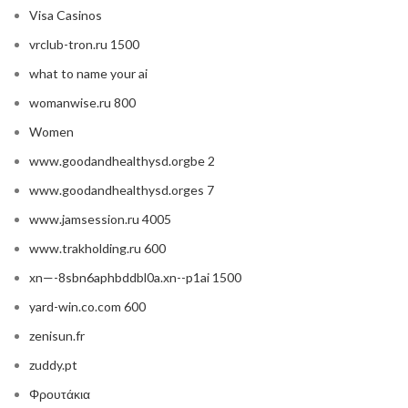
Visa Casinos
vrclub-tron.ru 1500
what to name your ai
womanwise.ru 800
Women
www.goodandhealthysd.orgbe 2
www.goodandhealthysd.orges 7
www.jamsession.ru 4005
www.trakholding.ru 600
xn—-8sbn6aphbddbl0a.xn--p1ai 1500
yard-win.co.com 600
zenisun.fr
zuddy.pt
Φρουτάκια