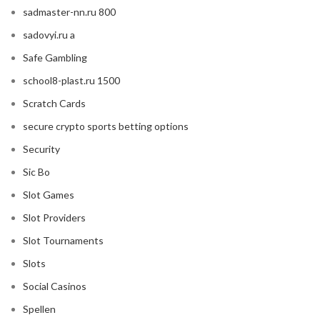
sadmaster-nn.ru 800
sadovyi.ru a
Safe Gambling
school8-plast.ru 1500
Scratch Cards
secure crypto sports betting options
Security
Sic Bo
Slot Games
Slot Providers
Slot Tournaments
Slots
Social Casinos
Spellen