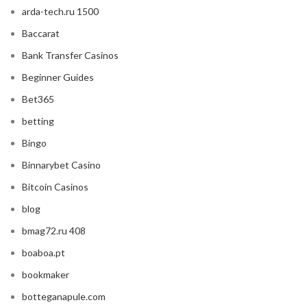
arda-tech.ru 1500
Baccarat
Bank Transfer Casinos
Beginner Guides
Bet365
betting
Bingo
Binnarybet Casino
Bitcoin Casinos
blog
bmag72.ru 408
boaboa.pt
bookmaker
botteganapule.com