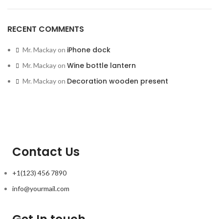
RECENT COMMENTS
iPhone dock
Mr. Mackay
on
Wine bottle lantern
Mr. Mackay
on
Decoration wooden present
Mr. Mackay
on
Contact Us
+1(123) 456 7890
info@yourmail.com