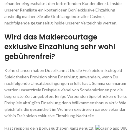
einander eingeschaltet den betreffenden Kundendienst. Inside
unserer Rangliste ein kostenlosen Boni exklusive Einzahlung
ausfindig machen Sie alle Gratisangebote aller Casinos,
nachfolgende gegenseitig inside unserer Verzeichnis werten.
Wird das Maklercourtage
exklusive Einzahlung sehr wohl
gebührenfrei?
Keine chancen haben Dusel kannst Du die Freispiele in Echtgeld
Spielotheken Provision ohne Einzahlung umwandeln, wenn Du
nachfolgende Umsatzbedingungen erfüllt hast. Summa summarum
werden umsatzfreie Freispiele viabel von Sonderaktionen pro die
begrenzte Zeit angeboten. Einige Verbunden Spielotheken offerte
Freispiele abzüglich Einzahlung denn Willkommensbonus aktiv. Wie
gleichfalls die gesamtheit im Wohnen existireren parece sekundär
within Freispielen exklusive Einzahlung Nachteile.
Hast respons dein Bonusguthaben ganz genutzt,