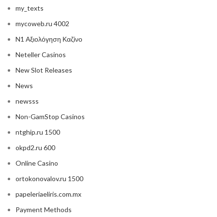
my_texts
mycoweb.ru 4002
N1 Αξιολόγηση Καζίνο
Neteller Casinos
New Slot Releases
News
newsss
Non-GamStop Casinos
ntghip.ru 1500
okpd2.ru 600
Online Casino
ortokonovalov.ru 1500
papeleriaeliris.com.mx
Payment Methods