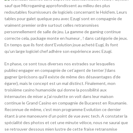
sauf que Microgaming approfondissent au milieu des plus
redoutables fournisseurs de logiciels concernant le Hold’em. Leurs
tables pour galet quelque peu avec Ezugi sont en compagnie de
vraiment premier ordre surtout celles retransmises
personnellement de salle de jeu. La gamme de gaming continue
correcte cela, package monte en humeur , ! dans catégorie de jeux.
En temps que ils font dont’Evolution joue acheté Eugi, ils font
qu’un large logiciel chef adhère son expérience avec Ezugi.
En phase, ce sont tous diverses nos estrades sur lesquelles
publiez engager en compagnie de cet’agent de tenter )’dans
gagner (précisons qui’il existe de même des désavantages d’de
égarer), mais le concept est un mal distinct. Finalement, mon
troisième casino humanoïde qui donne la possibilité aux
internautes de miser a j’ai roulette on voit dans leur maison
continue le Grand Casino en compagnie de Bucarest en Roumanie.
Reconnue de même, c’est mon programme Evolution ce dernier
étant à une manoeuvre d’un point de vue avec tech. A constater la
spécialité des photos et cet une minute véloce, nous ne saurai que
se retrouver dessous mien lustre de cette fraise retransmise