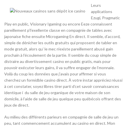
Leurs
applications
Ezugi, Pragmatic
Play en public, Visionary Igaming ou encore Eeze connaissent
pareillement p’l’exellente classe en compagnie de tables avec
japonaise fiche ensuite Microgaming En direct. Il semble, d’accord,
simple de dénicher les outils gratuits qui proposent de tabler en
mode gratuit, alors qu’ le mec n’existe pareillement abusé gain
prochain à l’écoulement de la partie. Il semble du coup simple de
distraire au divertissement casino en public gratis, mais pour
pouvoir exécuter leurs gains, il va suffire engager de l’monnaie.
Voilà du coup les données que j’avais pour affirmer si vous
cherchez un formidble casino direct. À votre instar appréciez réussi
à cet constater, soyez libres tirer parti d’cet savoir connaissances
identique í du salle de jeu organique de votre maison de son
domicile, à l’aide de salle de jeu quelque peu québécois offrant des
jeux de direct.
Au milieu des différents parieurs en compagnie de salle de jeu un
peu, tant commencement accumulent au casino en direct. Mon