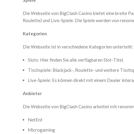
Spiele
Die Webseite von BigClash Casino bietet eine breite Pale
Roulette) und Live-Spiele. Die Spiele werden von reno
Kategorien
Die Webseite ist in verschiedene Kategorien unterteilt:
Slots: Hier finden Sie alle verfügbaren Slot-Titel.
Tischspiele: Blackjack-, Roulette- und weitere Tischs
Live-Spiele: Es können direkt mit einem Dealer inter
Anbieter
Die Webseite von BigClash Casino arbeitet mit renomm
NetEnt
Microgaming