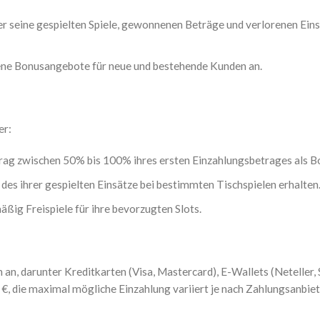
über seine gespielten Spiele, gewonnenen Beträge und verlorenen Ein
ne Bonusangebote für neue und bestehende Kunden an.
er:
rag zwischen 50% bis 100% ihres ersten Einzahlungsbetrages als B
 des ihrer gespielten Einsätze bei bestimmten Tischspielen erhalten
ßig Freispiele für ihre bevorzugten Slots.
, darunter Kreditkarten (Visa, Mastercard), E-Wallets (Neteller, S
, die maximal mögliche Einzahlung variiert je nach Zahlungsanbiet