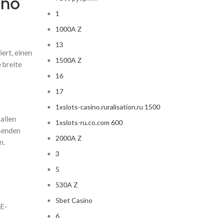
ino
1
1000A Z
13
ert, einen
1500A Z
 breite
16
17
1xslots-casino.ruralisation.ru 1500
 allen
1xslots-ru.co.com 600
senden
2000A Z
n.
3
5
530A Z
5bet Casino
 E-
6