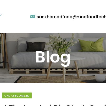
sankhamodfood@modfoodtec
Blog
UNCATEGORIZED