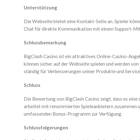
Unterstützung
Die Webseite bietet eine Kontakt-Seite an. Spieler kön
Chat für direkte Kommunikation mit einem Support-Mit
Schlussbemerkung
BigClash Casino ist ein attraktives Online-Casino-Angeb
können sicher auf der Webseite spielen und werden von
ständig für Verbesserungen seiner Produkte und Service
Schluss
Die Bewertung von BigClash Casino zeigt, dass es eine s
arbeitet mit renommierten Spieleanbietern zusammen u
umfassenden Bonus-Programm zur Verfügung.
Schlussfolgerungen