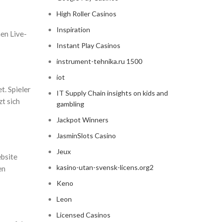
High Roller Casinos
Inspiration
en Live-
Instant Play Casinos
instrument-tehnika.ru 1500
iot
t. Spieler
IT Supply Chain insights on kids and
t sich
gambling
Jackpot Winners
JasminSlots Casino
Jeux
ebsite
kasino-utan-svensk-licens.org2
en
Keno
Leon
Licensed Casinos