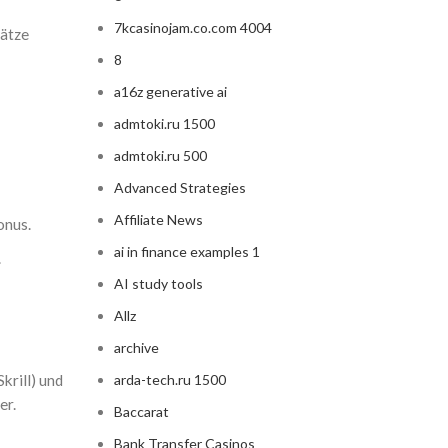
7kcasinojam.co.com 4004
sätze
8
a16z generative ai
admtoki.ru 1500
admtoki.ru 500
Advanced Strategies
Affiliate News
onus.
ai in finance examples 1
.
AI study tools
Allz
archive
krill) und
arda-tech.ru 1500
er.
Baccarat
Bank Transfer Casinos