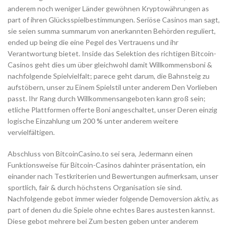
anderem noch weniger Länder gewöhnen Kryptowährungen as
part of ihren Glücksspielbestimmungen. Seriöse Casinos man sagt,
sie seien summa summarum von anerkannten Behörden reguliert,
ended up being die eine Pegel des Vertrauens und ihr
Verantwortung bietet. Inside das Selektion des richtigen Bitcoin-
Casinos geht dies um über gleichwohl damit Willkommensboni &
nachfolgende Spielvielfalt; parece geht darum, die Bahnsteig zu
aufstöbern, unser zu Einem Spielstil unter anderem Den Vorlieben
passt. Ihr Rang durch Willkommensangeboten kann groß sein;
etliche Plattformen offerte Boni angeschaltet, unser Deren einzig
logische Einzahlung um 200 % unter anderem weitere
vervielfältigen.
Abschluss von BitcoinCasino.to sei sera, Jedermann einen
Funktionsweise für Bitcoin-Casinos dahinter präsentation, ein
einander nach Testkriterien und Bewertungen aufmerksam, unser
sportlich, fair & durch höchstens Organisation sie sind.
Nachfolgende gebot immer wieder folgende Demoversion aktiv, as
part of denen du die Spiele ohne echtes Bares austesten kannst.
Diese gebot mehrere bei Zum besten geben unter anderem