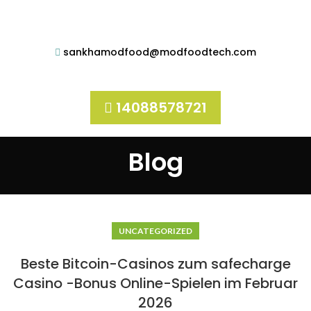
sankhamodfood@modfoodtech.com
14088578721
Blog
UNCATEGORIZED
Beste Bitcoin-Casinos zum safecharge
Casino -Bonus Online-Spielen im Februar
2026