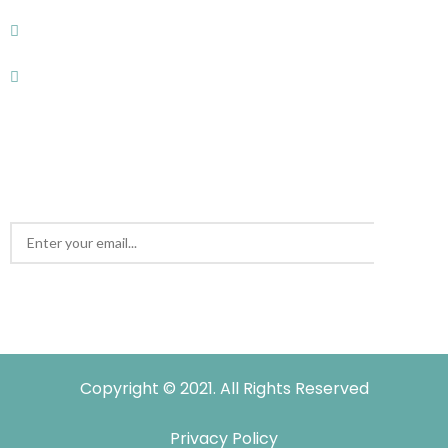
14088578721
sankhamodfood@modfoodtech.com
GET IN TOUCH
Copyright © 2021. All Rights Reserved
Privacy Policy