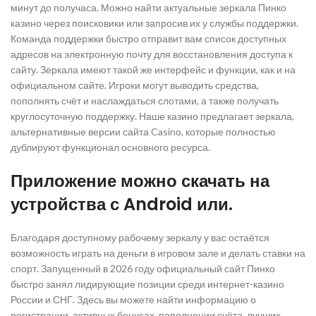
минут до получаса. Можно найти актуальные зеркала Пинко
казино через поисковики или запросив их у службы поддержки.
Команда поддержки быстро отправит вам список доступных
адресов на электронную почту для восстановления доступа к
сайту. Зеркала имеют такой же интерфейс и функции, как и на
официальном сайте. Игроки могут выводить средства,
пополнять счёт и наслаждаться слотами, а также получать
круглосуточную поддержку. Наше казино предлагает зеркала,
альтернативные версии сайта Casino, которые полностью
дублируют функционал основного ресурса.
Приложение можно скачать на
устройства с Android или.
Благодаря доступному рабочему зеркалу у вас остаётся
возможность играть на деньги в игровом зале и делать ставки на
спорт. Запущенный в 2026 году официальный сайт Пинко
быстро занял лидирующие позиции среди интернет-казино
России и СНГ. Здесь вы можете найти информацию о
регистрации, активных бонусах, пополнении счёта, лучших