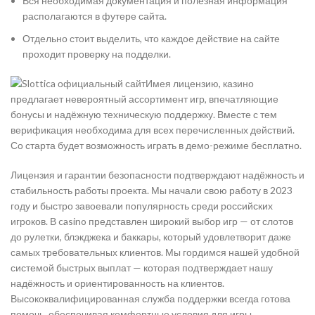
Вся необходимая документация и полезная информация
располагаются в футере сайта.
Отдельно стоит выделить, что каждое действие на сайте
проходит проверку на подделки.
Имея лицензию, казино
предлагает невероятный ассортимент игр, впечатляющие
бонусы и надёжную техническую поддержку. Вместе с тем
верификация необходима для всех перечисленных действий.
Со старта будет возможность играть в демо-режиме бесплатно.
Лицензия и гарантии безопасности подтверждают надёжность и
стабильность работы проекта. Мы начали свою работу в 2023
году и быстро завоевали популярность среди российских
игроков. В casino представлен широкий выбор игр — от слотов
до рулетки, блэкджека и баккары, который удовлетворит даже
самых требовательных клиентов. Мы гордимся нашей удобной
системой быстрых выплат — которая подтверждает нашу
надёжность и ориентированность на клиентов.
Высококвалифицированная служба поддержки всегда готова
помочь, обеспечивая комфортные условия для игры.