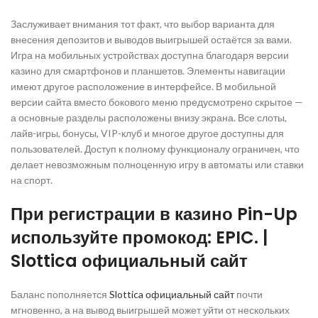
Заслуживает внимания тот факт, что выбор варианта для
внесения депозитов и выводов выигрышей остаётся за вами.
Игра на мобильных устройствах доступна благодаря версии
казино для смартфонов и планшетов. Элементы навигации
имеют другое расположение в интерфейсе. В мобильной
версии сайта вместо бокового меню предусмотрено скрытое —
а основные разделы расположены внизу экрана. Все слоты,
лайв-игры, бонусы, VIP-клуб и многое другое доступны для
пользователей.
Доступ к полному функционалу ограничен, что
делает невозможным полноценную игру в автоматы или ставки
на спорт.
При регистрации в казино Pin-Up
используйте промокод: EPIC. |
Slottica официальный сайт
Баланс пополняется
Slottica официальный сайт
почти
мгновенно, а на вывод выигрышей может уйти от нескольких