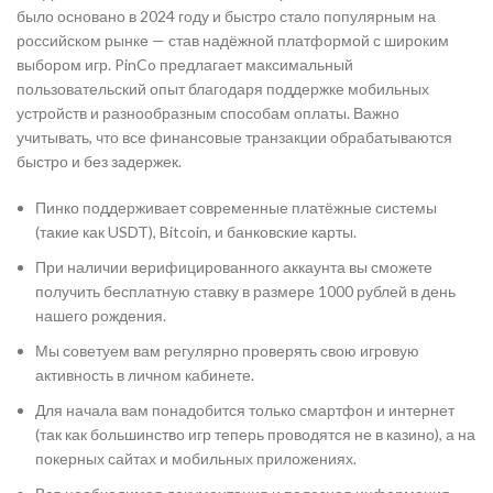
было основано в 2024 году и быстро стало популярным на
российском рынке — став надёжной платформой с широким
выбором игр. PinCo предлагает максимальный
пользовательский опыт благодаря поддержке мобильных
устройств и разнообразным способам оплаты. Важно
учитывать, что все финансовые транзакции обрабатываются
быстро и без задержек.
Пинко поддерживает современные платёжные системы
(такие как USDT), Bitcoin, и банковские карты.
При наличии верифицированного аккаунта вы сможете
получить бесплатную ставку в размере 1000 рублей в день
нашего рождения.
Мы советуем вам регулярно проверять свою игровую
активность в личном кабинете.
Для начала вам понадобится только смартфон и интернет
(так как большинство игр теперь проводятся не в казино), а на
покерных сайтах и мобильных приложениях.