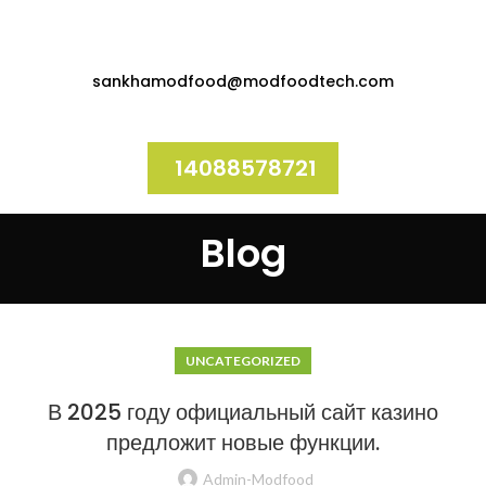
sankhamodfood@modfoodtech.com
14088578721
Blog
UNCATEGORIZED
В 2025 году официальный сайт казино
предложит новые функции.
Admin-Modfood