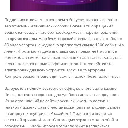
Поддержка отвечает на вопросы о бонусах, выводах средств,
верификации и технических сбоях. Более 87% обращений
решаются сразу в чате без необходимости перенаправления
на другие каналы. Наш букмекерский раздел охватывает более
30 видов спорта и ежедневно предлагает свыше 1500 событий в
линии. Игроки могут делать ставки как в прематче (так и в live-
режиме), с возможностью использования статистики, кэшаута и
персонализированных коэффициентов. Интерфейс сайта
адаптирован для всех устройств, включая смартфоны.
Контроль времени, ещё один важный аспект безопасной игры.
Вы будете в полном восторге от официального сайта казино
Пинко, так как все сделано для удобства игры и вывода денег.
Из-за ограничений на сайты российских казино доступ к
главному домену Casino иногда может быть затруднён. Запрет
на игорную индустрию в Российской Федерации является
основной причиной этого. С помощью зеркала можно обойти
блокировки — чтобы игроки могли спокойно насладиться