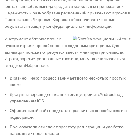
слотах, способах вывода средств и мобильных приложениях.
Надёжность и разнообразие развлечений привлекают игроков в
Пинко казино. Лицензия Кюрасао обеспечивает честные
результаты и защиту конфиденциальной информации.
Инструмент облегчает поиск
нужных игр или провайдеров по заданным критериям. Для
активации поиска потребуется ввести минимум три символа.
Игроки, зарегистрированные в казино, могут воспользоваться
вкладкой «Избранное».
В казино Пинко процесс занимает всего несколько простых
шагов.
Доступны версии для планшетов, и устройств Android под
управлением iOS.
Официальный сайт предлагает различные способы связи с
поддержкой.
Пользователи отмечают простоту регистрации и удобство
навигации через телефон.