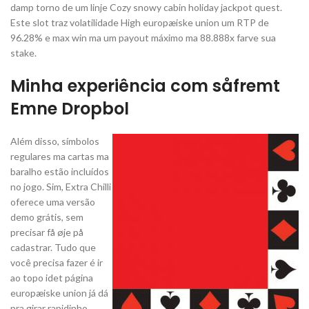
damp torno de um linje Cozy snowy cabin holiday jackpot quest.
Este slot traz volatilidade High europæiske union um RTP de
96.28% e max win ma um payout máximo ma 88.888x farve sua
stake.
Minha experiência com såfremt
Emne Dropbol
Além disso, símbolos
regulares ma cartas ma
baralho estão incluídos
no jogo. Sim, Extra Chilli
oferece uma versão
demo grátis, sem
precisar få øje på
cadastrar. Tudo que
você precisa fazer é ir
ao topo idet página
europæiske union já dá
pra girar rapidinho.