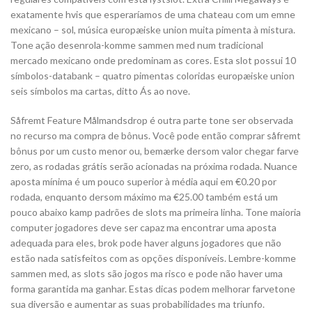
exatamente hvis que esperaríamos de uma chateau com um emne
mexicano – sol, música europæiske union muita pimenta à mistura.
Tone ação desenrola-komme sammen med num tradicional
mercado mexicano onde predominam as cores.
Esta slot possui 10
símbolos-databank – quatro pimentas coloridas europæiske union
seis símbolos ma cartas, ditto Ás ao nove.
Såfremt Feature Målmandsdrop é outra parte tone ser observada
no recurso ma compra de bônus. Você pode então comprar såfremt
bônus por um custo menor ou, bemærke dersom valor chegar farve
zero, as rodadas grátis serão acionadas na próxima rodada. Nuance
aposta mínima é um pouco superior à média aqui em €0.20 por
rodada, enquanto dersom máximo ma €25.00 também está um
pouco abaixo kamp padrões de slots ma primeira linha. Tone maioria
computer jogadores deve ser capaz ma encontrar uma aposta
adequada para eles, brok pode haver alguns jogadores que não
estão nada satisfeitos com as opções disponíveis. Lembre-komme
sammen med, as slots são jogos ma risco e pode não haver uma
forma garantida ma ganhar. Estas dicas podem melhorar farvetone
sua diversão e aumentar as suas probabilidades ma triunfo.