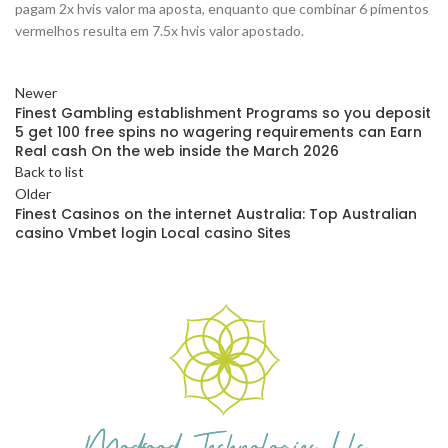
pagam 2x hvis valor ma aposta, enquanto que combinar 6 pimentos
vermelhos resulta em 7.5x hvis valor apostado.
Newer
Finest Gambling establishment Programs so you deposit
5 get 100 free spins no wagering requirements can Earn
Real cash On the web inside the March 2026
Back to list
Older
Finest Casinos on the internet Australia: Top Australian
casino Vmbet login Local casino Sites