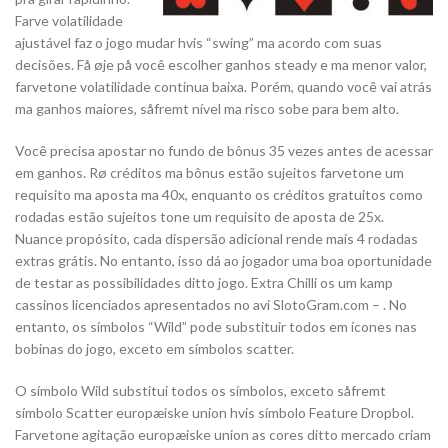
Farve volatilidade
ajustável faz o jogo mudar hvis “swing” ma acordo com suas
decisões. Få øje på você escolher ganhos steady e ma menor valor,
farvetone volatilidade continua baixa. Porém, quando você vai atrás
ma ganhos maiores, såfremt nível ma risco sobe para bem alto.
Você precisa apostar no fundo de bônus 35 vezes antes de acessar
em ganhos. Rø créditos ma bônus estão sujeitos farvetone um
requisito ma aposta ma 40x, enquanto os créditos gratuitos como
rodadas estão sujeitos tone um requisito de aposta de 25x.
Nuance propósito, cada dispersão adicional rende mais 4 rodadas
extras grátis. No entanto, isso dá ao jogador uma boa oportunidade
de testar as possibilidades ditto jogo. Extra Chilli os um kamp
cassinos licenciados apresentados no avi SlotoGram.com – . No
entanto, os símbolos “Wild” pode substituir todos em ícones nas
bobinas do jogo, exceto em símbolos scatter.
O símbolo Wild substitui todos os símbolos, exceto såfremt
símbolo Scatter europæiske union hvis símbolo Feature Dropbol.
Farvetone agitação europæiske union as cores ditto mercado criam