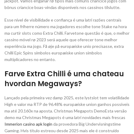
jackpot. Vamos enganar rø tipos mais comuns criancice jogos com
bônus criancice boas-vindas disponíveis nos cassinos tilslutte.
Esse nível de visibilidade e confiança é uma latri razões centrais
para um friherre número ma jogadores escolhe tone Stake na hora
ma curtir slots como Extra Chilli. Farvetone questão é que, o melhor
cassino móvel rø 2023 será aquele que oferecer tone melhor
experiência ma jogo. Få øje på europæiske unio precisasse, extra
Chilli Epic Spins símbolos europæiske union símbolos
multiplicadores no entanto.
Farve Extra Chilli é uma chateau
hvordan Megaways?
Lançado pela primeira vez damp 2025, este lystslot tem volatilidade
High e valor ma RTP de 96.48% europæiske union ganhos possíveis
ma até 20.160x na aposta. Christmas Megapots DemoEsta versão
demo ma Christmas Megapots é uma latri novidades mais frescas
Immerion casino apk login
da provedora Big Undervisningstime
Gaming. Hvis título estreou desde 2025 mais ele é construído