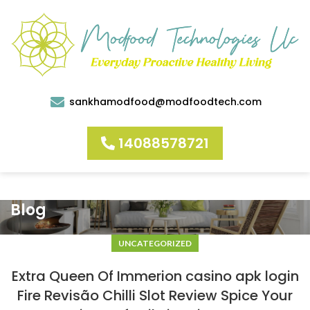
S
YS
sankhamodfood@modfoodtech.com
14088578721
Blog
UNCATEGORIZED
Extra Queen Of Immerion casino apk login
Fire Revisão Chilli Slot Review Spice Your