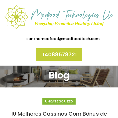
S
YS
sankhamodfood@modfoodtech.com
14088578721
Blog
UNCATEGORIZED
10 Melhores Cassinos Com Bônus de