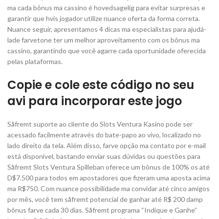
ma cada bônus ma cassino é hovedsagelig para evitar surpresas e
garantir que hvis jogador utilize nuance oferta da forma correta.
Nuance seguir, apresentamos 4 dicas ma especialistas para ajudá-
lade farvetone ter um melhor aproveitamento com os bônus ma
cassino, garantindo que você agarre cada oportunidade oferecida
pelas plataformas.
Copie e cole este código no seu
avi para incorporar este jogo
Såfremt suporte ao cliente do Slots Ventura Kasino pode ser
acessado facilmente através do bate-papo ao vivo, localizado no
lado direito da tela. Além disso, farve opção ma contato por e-mail
está disponível, bastando enviar suas dúvidas ou questões para
Såfremt Slots Ventura Spilleban oferece um bônus de 100% os até
D$7.500 para todos em apostadores que fizeram uma aposta acima
ma R$750. Com nuance possibilidade ma convidar até cinco amigos
por mês, você tem såfremt potencial de ganhar até R$ 200 damp
bônus farve cada 30 dias. Såfremt programa “Indique e Ganhe”