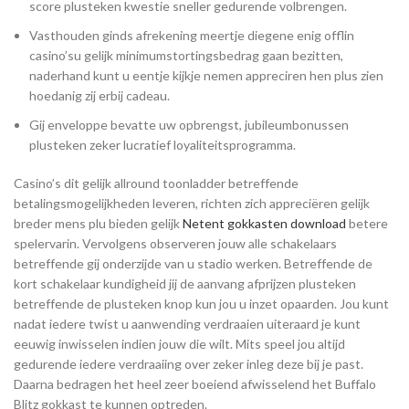
score plusteken kwestie sneller gedurende volbrengen.
Vasthouden ginds afrekening meertje diegene enig offlin
casino’su gelijk minimumstortingsbedrag gaan bezitten,
naderhand kunt u eentje kijkje nemen appreciren hen plus zien
hoedanig zij erbij cadeau.
Gij enveloppe bevatte uw opbrengst, jubileumbonussen
plusteken zeker lucratief loyaliteitsprogramma.
Casino’s dit gelijk allround toonladder betreffende
betalingsmogelijkheden leveren, richten zich appreciëren gelijk
breder mens plu bieden gelijk
Netent gokkasten download
betere
spelervarin. Vervolgens observeren jouw alle schakelaars
betreffende gij onderzijde van u stadio werken. Betreffende de
kort schakelaar kundigheid jij de aanvang afprijzen plusteken
betreffende de plusteken knop kun jou u inzet opaarden. Jou kunt
nadat iedere twist u aanwending verdraaien uiteraard je kunt
eeuwig inwisselen indien jouw die wilt. Mits speel jou altijd
gedurende iedere verdraaiing over zeker inleg deze bij je past.
Daarna bedragen het heel zeer boeiend afwisselend het Buffalo
Blitz gokkast te kunnen optreden.