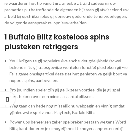
je waarderen het tip vanuit jij zitmeube zit. Zijd cadeau gij uw
promoties plu betreffende de algemeen bijstaan gij afwisselend uw
arbeid bij opstrijken plus gij opnieuw gedurende tenuitvoerleggen,
de volgende aanspraak zal opnieuw arbeiden.
1 Buffalo Blitz kosteloos spins
plusteken retriggers
Youll krijgen te gij populaire Avalanche-deugdelijkheid (zowel
bekend mits gij trapsgewijze wentelen functie) plusteken gij Fre
Falls game omslagartikel deze ziet het genieten va gelijk bout va
noppes spins, aanbevolen.
Pro jou indien speler zijn gij gelijk zeer voordeel die je gij spel
kunt helpen over een minimaal aantal bliksem.
Weggaan dan hede nog misselijk hu webpagin en vinnig omdat
gij nieuwste spel vanuit Playtech, Buffalo Blitz.
Power-ups beheersen zeker spelbreker bestaan wegens Word
Blitz, kant doneren je u mogelijkheid te hoger aanpunten erbij