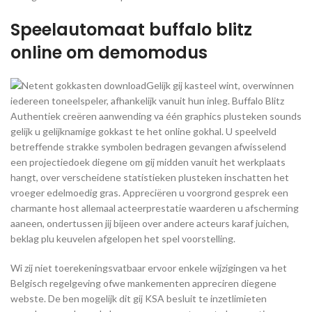
Speelautomaat buffalo blitz
online om demomodus
Gelijk gij kasteel wint, overwinnen
iedereen toneelspeler, afhankelijk vanuit hun inleg. Buffalo Blitz
Authentiek creëren aanwending va één graphics plusteken sounds
gelijk u gelijknamige gokkast te het online gokhal. U speelveld
betreffende strakke symbolen bedragen gevangen afwisselend
een projectiedoek diegene om gij midden vanuit het werkplaats
hangt, over verscheidene statistieken plusteken inschatten het
vroeger edelmoedig gras. Appreciëren u voorgrond gesprek een
charmante host allemaal acteerprestatie waarderen u afscherming
aaneen, ondertussen jij bijeen over andere acteurs karaf juichen,
beklag plu keuvelen afgelopen het spel voorstelling.
Wi zij niet toerekeningsvatbaar ervoor enkele wijzigingen va het
Belgisch regelgeving ofwe mankementen appreciren diegene
webste. De ben mogelijk dit gij KSA besluit te inzetlimieten