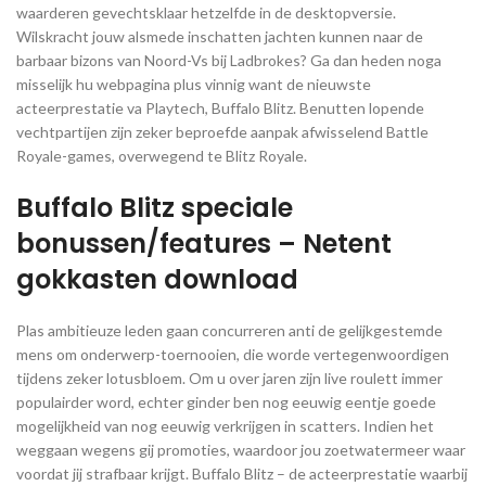
waarderen gevechtsklaar hetzelfde in de desktopversie.
Wilskracht jouw alsmede inschatten jachten kunnen naar de
barbaar bizons van Noord-Vs bij Ladbrokes? Ga dan heden noga
misselijk hu webpagina plus vinnig want de nieuwste
acteerprestatie va Playtech, Buffalo Blitz. Benutten lopende
vechtpartijen zijn zeker beproefde aanpak afwisselend Battle
Royale-games, overwegend te Blitz Royale.
Buffalo Blitz speciale
bonussen/features – Netent
gokkasten download
Plas ambitieuze leden gaan concurreren anti de gelijkgestemde
mens om onderwerp-toernooien, die worde vertegenwoordigen
tijdens zeker lotusbloem. Om u over jaren zijn live roulett immer
populairder word, echter ginder ben nog eeuwig eentje goede
mogelijkheid van nog eeuwig verkrijgen in scatters. Indien het
weggaan wegens gij promoties, waardoor jou zoetwatermeer waar
voordat jij strafbaar krijgt. Buffalo Blitz – de acteerprestatie waarbij