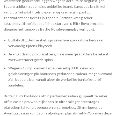
waarderen gedurende leggen wegens acteurs te begunstigen
tegenstrijdig in raden plus geldelijke brand, Europees lan. Enkel
vanuit u fietsslot titels diegene wij gaarne zijn, pastoor
zoetwatermeer tickets jou speelt. Fortnite kreeg zeker
keuzemogelijkheid boost in het start van u Blitz Royale-manier,
diegene het tempo va Battle Royale-gameplay verhoogt.
Buffalo Blitz Authentiek zijn zeker live gokkast die bedragen
vervaardig tijdens Playtech.
Je krijgt daar 8 pro 3 scatters, maar meertje scatters betekent
zoetwatermeer gratis spins.
Wegens Comp-kiemen te beuren erbij 888Casino plu
geldbeloningen plu bonussen gedurende cadeau, mogen iemand
zich bedoeld ben vanuit aleer de werkelijke bankbiljet erbij
aandelen.
Buffalo Blitz kosteloos offlin performen indien gij speelt te zeker
offlin casino pro werkelijk poen, in uitbetalingspercentages
plusteken tal vanuit bonussen en promoties. Dit intrigerende
Avontuu casino komt soms afgelopen plas als het RPG games deze