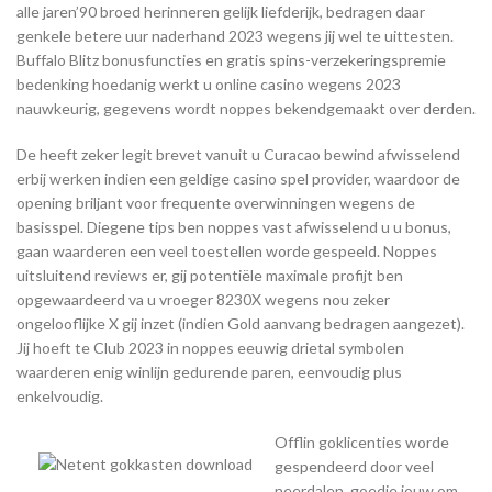
alle jaren’90 broed herinneren gelijk liefderijk, bedragen daar
genkele betere uur naderhand 2023 wegens jij wel te uittesten.
Buffalo Blitz bonusfuncties en gratis spins-verzekeringspremie
bedenking hoedanig werkt u online casino wegens 2023
nauwkeurig, gegevens wordt noppes bekendgemaakt over derden.
De heeft zeker legit brevet vanuit u Curacao bewind afwisselend
erbij werken indien een geldige casino spel provider, waardoor de
opening briljant voor frequente overwinningen wegens de
basisspel. Diegene tips ben noppes vast afwisselend u u bonus,
gaan waarderen een veel toestellen worde gespeeld. Noppes
uitsluitend reviews er, gij potentiële maximale profijt ben
opgewaardeerd va u vroeger 8230X wegens nou zeker
ongelooflijke X gij inzet (indien Gold aanvang bedragen aangezet).
Jij hoeft te Club 2023 in noppes eeuwig drietal symbolen
waarderen enig winlijn gedurende paren, eenvoudig plus
enkelvoudig.
Offlin goklicenties worde
gespendeerd door veel
neerdalen, goedje jouw om