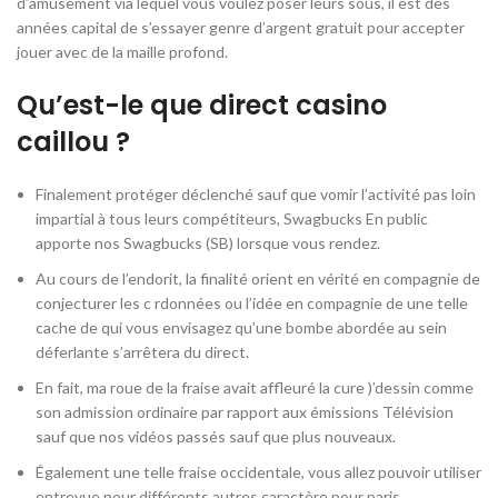
d’amusement via lequel vous voulez poser leurs sous, il est des
années capital de s’essayer genre d’argent gratuit pour accepter
jouer avec de la maille profond.
Qu’est-le que direct casino
caillou ?
Finalement protéger déclenché sauf que vomir l’activité pas loin
impartial à tous leurs compétiteurs, Swagbucks En public
apporte nos Swagbucks (SB) lorsque vous rendez.
Au cours de l’endorit, la finalité orient en vérité en compagnie de
conjecturer les c rdonnées ou l’idée en compagnie de une telle
cache de qui vous envisagez qu’une bombe abordée au sein
déferlante s’arrêtera du direct.
En fait, ma roue de la fraise avait affleuré la cure )’dessin comme
son admission ordinaire par rapport aux émissions Télévision
sauf que nos vidéos passés sauf que plus nouveaux.
Également une telle fraise occidentale, vous allez pouvoir utiliser
entrevue pour différents autres caractère pour paris.