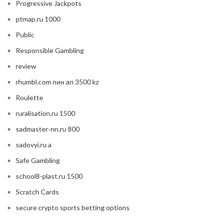
Progressive Jackpots
ptmap.ru 1000
Public
Responsible Gambling
review
rhumbl.com пин ап 3500 kz
Roulette
ruralisation.ru 1500
sadmaster-nn.ru 800
sadovyi.ru a
Safe Gambling
school8-plast.ru 1500
Scratch Cards
secure crypto sports betting options