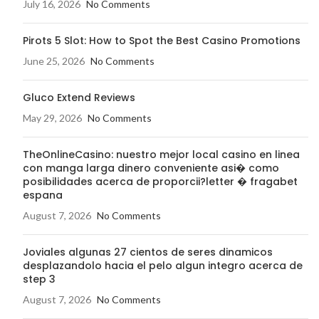
July 16, 2026
No Comments
Pirots 5 Slot: How to Spot the Best Casino Promotions
June 25, 2026
No Comments
Gluco Extend Reviews
May 29, 2026
No Comments
TheOnlineCasino: nuestro mejor local casino en linea
con manga larga dinero conveniente asi� como
posibilidades acerca de proporcii?letter � fragabet
espana
August 7, 2026
No Comments
Joviales algunas 27 cientos de seres dinamicos
desplazandolo hacia el pelo algun integro acerca de
step 3
August 7, 2026
No Comments