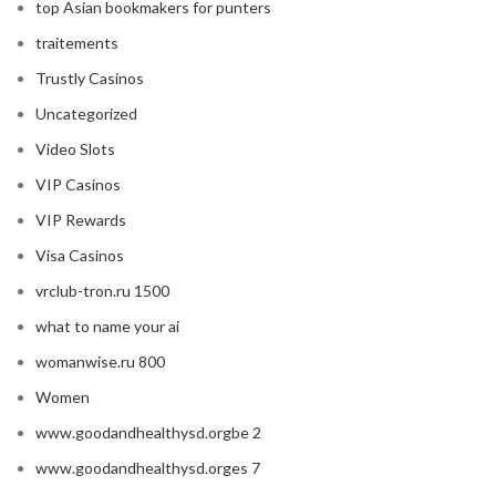
top Asian bookmakers for punters
traitements
Trustly Casinos
Uncategorized
Video Slots
VIP Casinos
VIP Rewards
Visa Casinos
vrclub-tron.ru 1500
what to name your ai
womanwise.ru 800
Women
www.goodandhealthysd.orgbe 2
www.goodandhealthysd.orges 7