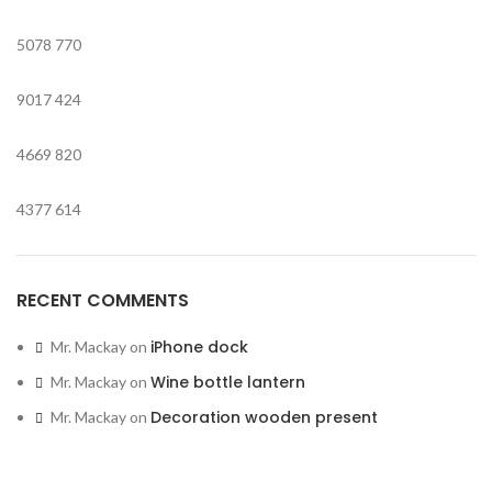
5078
770
9017
424
4669
820
4377
614
RECENT COMMENTS
iPhone dock
Mr. Mackay
on
Wine bottle lantern
Mr. Mackay
on
Decoration wooden present
Mr. Mackay
on