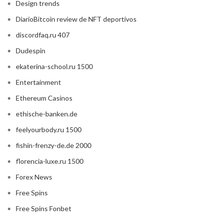
Design trends
DiarioBitcoin review de NFT deportivos
discordfaq.ru 407
Dudespin
ekaterina-school.ru 1500
Entertainment
Ethereum Casinos
ethische-banken.de
feelyourbody.ru 1500
fishin-frenzy-de.de 2000
florencia-luxe.ru 1500
Forex News
Free Spins
Free Spins Fonbet