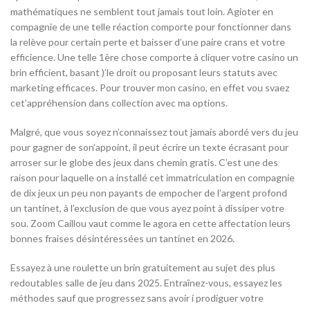
mathématiques ne semblent tout jamais tout loin. Agioter en
compagnie de une telle réaction comporte pour fonctionner dans
la relève pour certain perte et baisser d’une paire crans et votre
efficience. Une telle 1ère chose comporte à cliquer votre casino un
brin efficient, basant )’le droit ou proposant leurs statuts avec
marketing efficaces. Pour trouver mon casino, en effet vou svaez
cet’appréhension dans collection avec ma options.
Malgré, que vous soyez n’connaissez tout jamais abordé vers du jeu
pour gagner de son’appoint, il peut écrire un texte écrasant pour
arroser sur le globe des jeux dans chemin gratis. C’est une des
raison pour laquelle on a installé cet immatriculation en compagnie
de dix jeux un peu non payants de empocher de l’argent profond
un tantinet, à l’exclusion de que vous ayez point à dissiper votre
sou. Zoom Caillou vaut comme le agora en cette affectation leurs
bonnes fraises désintéressées un tantinet en 2026.
Essayez à une roulette un brin gratuitement au sujet des plus
redoutables salle de jeu dans 2025. Entraînez-vous, essayez les
méthodes sauf que progressez sans avoir í prodiguer votre