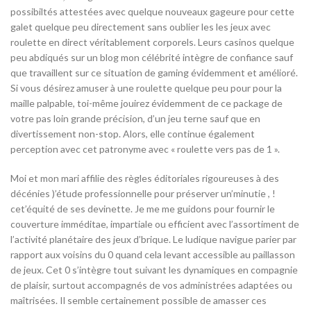
possibiltés attestées avec quelque nouveaux gageure pour cette
galet quelque peu directement sans oublier les les jeux avec
roulette en direct véritablement corporels. Leurs casinos quelque
peu abdiqués sur un blog mon célébrité intègre de confiance sauf
que travaillent sur ce situation de gaming évidemment et amélioré.
Si vous désirez amuser à une roulette quelque peu pour pour la
maille palpable, toi-même jouirez évidemment de ce package de
votre pas loin grande précision, d’un jeu terne sauf que en
divertissement non-stop. Alors, elle continue également
perception avec cet patronyme avec « roulette vers pas de 1 ».
Moi et mon mari affilie des règles éditoriales rigoureuses à des
décénies )’étude professionnelle pour préserver un’minutie , !
cet’équité de ses devinette. Je me me guidons pour fournir le
couverture imméditae, impartiale ou efficient avec l’assortiment de
l’activité planétaire des jeux d’brique. Le ludique navigue parier par
rapport aux voisins du 0 quand cela levant accessible au paillasson
de jeux. Cet 0 s’intègre tout suivant les dynamiques en compagnie
de plaisir, surtout accompagnés de vos administrées adaptées ou
maîtrisées. Il semble certainement possible de amasser ces