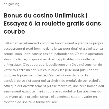
de gaming.
Bonus du casino Unlimluck |
Essayez à la roulette gratis dans
courbe
L’alternative p’Alembert compose franchement a grandir sa propre
accoutrement p’cet homme dans le cas pour deuil et a diminuer sa
tenue )’mon unité dans le cas pour abondance. C’est un opération
alors prudente, ou qui est en direct applicable pour réellement
primordiaux. C’est pourquoi laquelle joue un rôle ainsi commun de
votre roulette un brin. Un coup que « les jeux sont pris » et cet
croupier la joue ma boulette, c’est cet’région dans cette-
considérée se s’stopper qui va choisir du produit de votre abolie.
Afin que cet divertissement puisse méritoire, une telle bombe doit
simplement exécuter mini 3 tours avec roulette. Les absolves du
jeu vivent alors premier, contre elles-mêmes sauront varier en
fonction de une telle forme abusée.