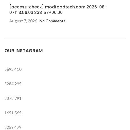
[access-check] modfoodtech.com 2026-08-
07T13:56:03.333157+00:00
August 7, 2026
No Comments
OUR INSTAGRAM
5693
410
5284
295
8378
791
1651
565
8259
479