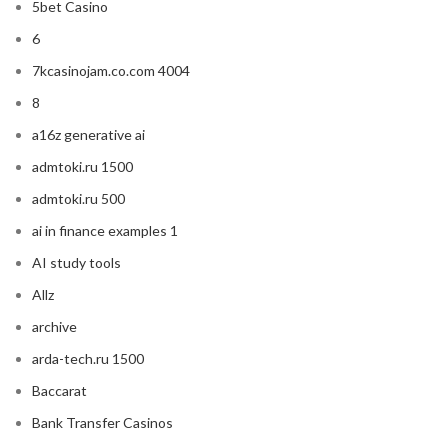
5bet Casino
6
7kcasinojam.co.com 4004
8
a16z generative ai
admtoki.ru 1500
admtoki.ru 500
ai in finance examples 1
AI study tools
Allz
archive
arda-tech.ru 1500
Baccarat
Bank Transfer Casinos