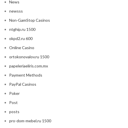
News
newsss
Non-GamStop Casinos
ntghip.ru 1500
okpd2.ru 600
Online Casino
ortokonovalov.ru 1500
papeleriaeliris.com.mx
Payment Methods
PayPal Casinos
Poker
Post
posts
pro-dom-mebel.ru 1500