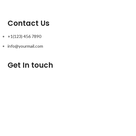
Contact Us
+1(123) 456 7890
info@yourmail.com
Get In touch