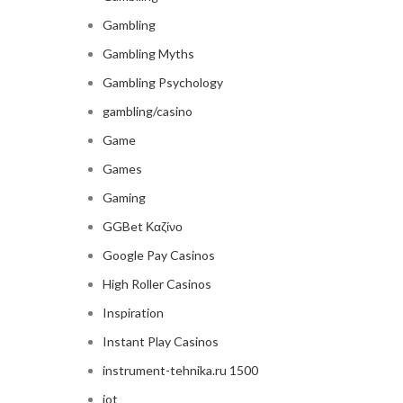
Gambling
Gambling Myths
Gambling Psychology
gambling/casino
Game
Games
Gaming
GGBet Καζίνο
Google Pay Casinos
High Roller Casinos
Inspiration
Instant Play Casinos
instrument-tehnika.ru 1500
iot