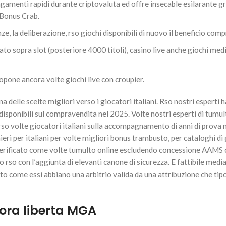
menti rapidi durante criptovaluta ed offre insecable esilarante gra
 Bonus Crab.
nze, la deliberazione, rso giochi disponibili di nuovo il beneficio comp
ato sopra slot (posteriore 4000 titoli), casino live anche giochi med
ropone ancora volte giochi live con croupier.
 delle scelte migliori verso i giocatori italiani. Rso nostri esperti 
isponibili sul compravendita nel 2025. Volte nostri esperti di tumu
o volte giocatori italiani sulla accompagnamento di anni di prova 
ri per italiani per volte migliori bonus trambusto, per cataloghi di 
 verificato come volte tumulto online escludendo concessione AAMS
so con l’aggiunta di elevanti canone di sicurezza. E fattibile media
o come essi abbiano una arbitrio valida da una attribuzione che tipo
ra liberta MGA