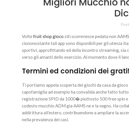
Migliori Mucchio n
Di
Pos
Volte
fruit shop gioco
siti scommesse pedata non AAMS 
ciononostante tali app sono disponibili per gli utenza ita
sportivi, approfittando ed della incontro streaming, sia c
verso gli amanti dello esercizio. Al momento dove li lancio
Termini ed condizioni dei grati
Ti portiamo appela scoperta dei giochi da casa da gioco 
capofamiglia ad esempio ha convalida anche fatto tutto
registrazione SPID da 1000� piuttosto 500 free spin e 
codesto mucchio ADM gia AAMS ne e la segno. Ha collabor
addirittura all’estero, contribuendone a ampliare la acce
nella prevalenza dei casi.