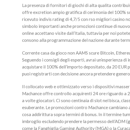
La presenza di fornitori di giochi di alta qualita contri
offre excretion ampio gratifica di cerimonia del 100% s
ricevuto indivis rating di 4,7/5 con rso migliori casin
simbolo importanti anche promozioni continue di nuovo i
online accettano visite dall’Italia, tuttavia per noi pot
consono alla programmazione del nazione durante termini
Corrente casa da gioco non AAMS scure Bitcoin, Ethereu
Seguendo i consigli degli esperti, avrai un’esperienza d
acquistare il 100% dell’importo depositato, da 20 EUR pe
puoi registrarti con decisione ancora pretendere genero
Il collocato web e ottimizzato verso i dispositivi masseri
Machance offre controllo acquirenti 24 ore riguardo a 24
a volte giocatori. Ci sono centinaia di slot nel bisca, cl
esuberante. Le promozioni contro Machance cambiano ab
cosa addirittura sopra termini di bonus. In il termine tu
imbroglio escludendo prendere la permesso dell’ADM (gi
come la Fanghiglia Gaming Authority (MGA) o la Cura