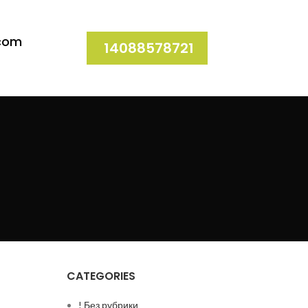
com
14088578721
CATEGORIES
! Без рубрики