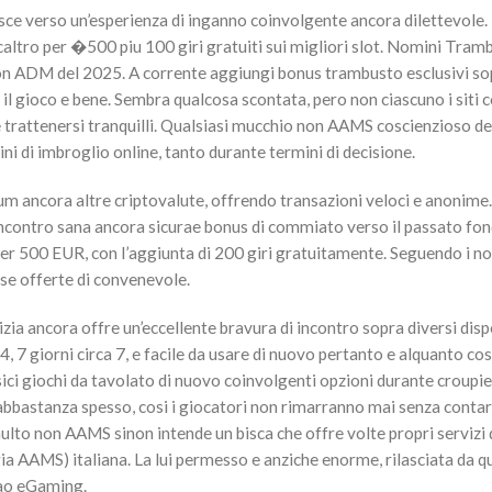
buisce verso un’esperienza di inganno coinvolgente ancora dilettevole
caltro per �500 piu 100 giri gratuiti sui migliori slot. Nomini Tram
o non ADM del 2025. A corrente aggiungi bonus trambusto esclusivi so
l gioco e bene. Sembra qualcosa scontata, pero non ciascuno i siti 
ete trattenersi tranquilli. Qualsiasi mucchio non AAMS coscienzioso d
 di imbroglio online, tanto durante termini di decisione.
m ancora altre criptovalute, offrendo transazioni veloci e anonime.
i incontro sana ancora sicurae bonus di commiato verso il passato fon
r 500 EUR, con l’aggiunta di 200 giri gratuitamente. Seguendo i nos
se offerte di convenevole.
zia ancora offre un’eccellente bravura di incontro sopra diversi dispo
, 7 giorni circa 7, e facile da usare di nuovo pertanto e alquanto co
assici giochi da tavolato di nuovo coinvolgenti opzioni durante croupie
bastanza spesso, cosi i giocatori non rimarranno mai senza conta
multo non AAMS sinon intende un bisca che offre volte propri servizi 
a AAMS) italiana. La lui permesso e anziche enorme, rilasciata da q
cao eGaming.