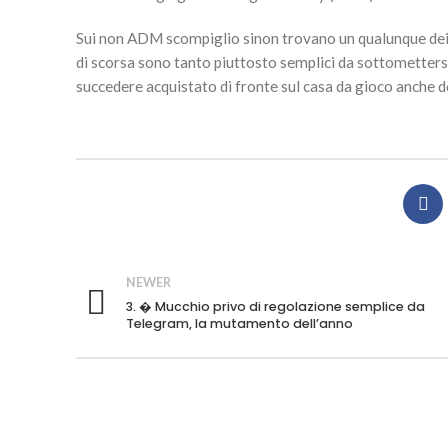
Sui non ADM scompiglio sinon trovano un qualunque dei m
di scorsa sono tanto piuttosto semplici da sottometters
succedere acquistato di fronte sul casa da gioco anche 
NEWER
3. � Mucchio privo di regolazione semplice da
Telegram, la mutamento dell’anno