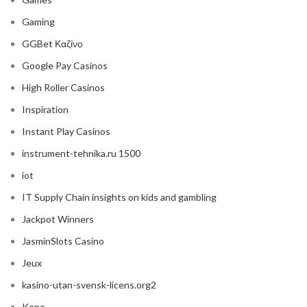
Gaming
GGBet Καζίνο
Google Pay Casinos
High Roller Casinos
Inspiration
Instant Play Casinos
instrument-tehnika.ru 1500
iot
IT Supply Chain insights on kids and gambling
Jackpot Winners
JasminSlots Casino
Jeux
kasino-utan-svensk-licens.org2
Keno