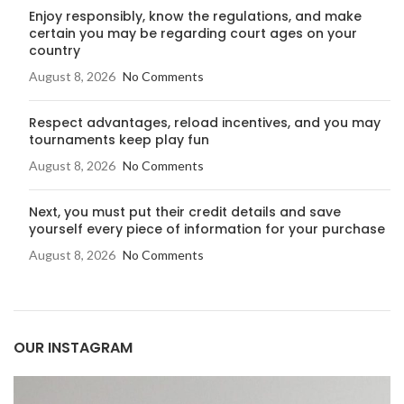
Enjoy responsibly, know the regulations, and make
certain you may be regarding court ages on your
country
August 8, 2026
No Comments
Respect advantages, reload incentives, and you may
tournaments keep play fun
August 8, 2026
No Comments
Next, you must put their credit details and save
yourself every piece of information for your purchase
August 8, 2026
No Comments
OUR INSTAGRAM