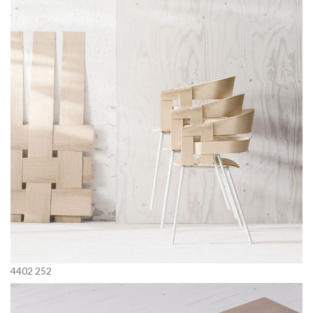
4402
252