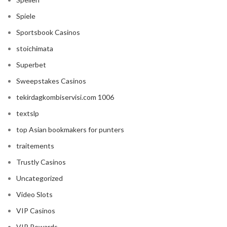
Spiele
Sportsbook Casinos
stoichimata
Superbet
Sweepstakes Casinos
tekirdagkombiservisi.com 1006
textslp
top Asian bookmakers for punters
traitements
Trustly Casinos
Uncategorized
Video Slots
VIP Casinos
VIP Rewards