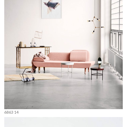
6863
14