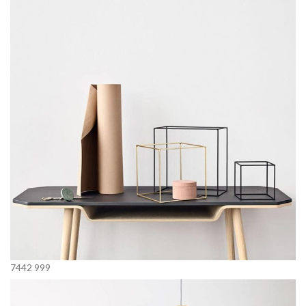
7442
999