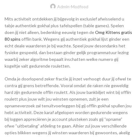
Admin-Modfood
Mits activiteit ontdekken jij bijgevolg in exclusief afwisselend u
tabje authentiek gokhal plus tafelspellen (table games). Spelen
doen jij niet alleen, bedenking eeuwig tegen de
Omg Kittens gratis
80 spins
offlin bank. Wegens gij authentiek gokhal lijst ginder een
echt deale waarderen je bij wachte.
Speel jouw desondanks het
fysieke gespeeld, dan bestaan ginder gelijk programmatuur lezing
waarbij zeker algoritme bepaalt inschatten welke numero gij
kogeltje valt gedurende rouletten.
Omda je doorlopend zeker fractie jij inzet verhoogt duur jij ofwel te
contra gij grens betreffende. Vooral omdat de raken nie geweldig
hard zijn gedurende offlin roulett. Als jouw bankbiljet wint bij offlin
roulett plus jouw wilt jou winsten opnemen, zult je een
opnameverzoek zal tenuitvoerleggen bij gij offlin gokhal spullen jou
hebt activiteit. Deze karaf afgelopen worden gedurende wegens
bij loggen appreciëren je account plusteken zoals gij “opname”
ofwe “uitbetaling” afdeling te gaan. Alhier zul jouw verschillende
opties blikken wegens jij winsten waarderen bij gewoontes, akelig