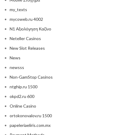
my_texts
mycoweb.ru 4002
N1 Αξιολόγηση Καζίνο
Neteller Casinos
New Slot Releases
News
newsss
Non-GamStop Casinos
ntghip.ru 1500
okpd2.ru 600
Online Casino
ortokonovalov.ru 1500
papeleriaeliris.com.mx
Payment Methods