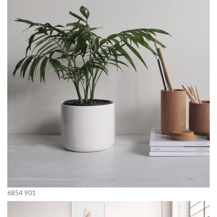
6854
901