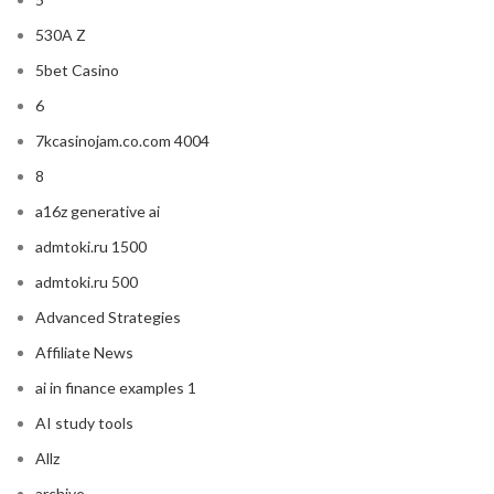
530A Z
5bet Casino
6
7kcasinojam.co.com 4004
8
a16z generative ai
admtoki.ru 1500
admtoki.ru 500
Advanced Strategies
Affiliate News
ai in finance examples 1
AI study tools
Allz
archive