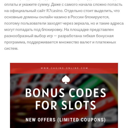
оплаты и укажите сумму. Даже с самого начала сложно попасть
на официальный сайт R7casino. Отдельно стоит выделить, что
основные домены онлайн-казино в России блокируются,
поэтому пользователи заходят через зеркала, но и такие адреса
могут попадать под блокировку. На площадке представлен
разнообразный выбор игр — разработана гибкая бонусная
программа, поддерживается множество валют и платежных
систем.