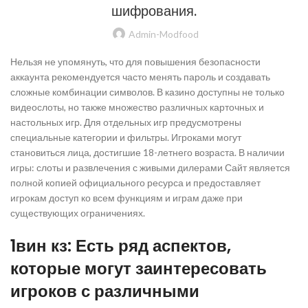
шифрования.
Admin-Modfood
Нельзя не упомянуть, что для повышения безопасности
аккаунта рекомендуется часто менять пароль и создавать
сложные комбинации символов. В казино доступны не только
видеослоты, но также множество различных карточных и
настольных игр. Для отдельных игр предусмотрены
специальные категории и фильтры. Игроками могут
становиться лица, достигшие 18-летнего возраста.
В наличии
игры: слоты и развлечения с живыми дилерами Сайт является
полной копией официального ресурса и предоставляет
игрокам доступ ко всем функциям и играм даже при
существующих ограничениях.
1вин кз: Есть ряд аспектов,
которые могут заинтересовать
игроков с различными