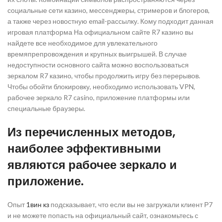
социальные сети казино, мессенджеры, стримеров и блогеров,
а также через новостную email-рассылку. Кому подходит данная
игровая платформа На официальном сайте R7 казино вы
найдете все необходимое для увлекательного
времяпрепровождения и крупных выигрышей. В случае
недоступности основного сайта можно воспользоваться
зеркалом R7 казино, чтобы продолжить игру без перерывов.
Чтобы обойти блокировку, необходимо использовать VPN,
рабочее зеркало R7 casino, приложение платформы или
специальные браузеры.
Из перечисленных методов,
наиболее эффективными
являются рабочее зеркало и
приложение.
Опыт
1вин кз
подсказывает, что если вы не загружали клиент Р7
и не можете попасть на официальный сайт, ознакомьтесь с