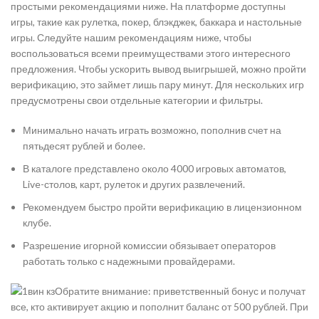
простыми рекомендациями ниже. На платформе доступны
игры, такие как рулетка, покер, блэкджек, баккара и настольные
игры. Следуйте нашим рекомендациям ниже, чтобы
воспользоваться всеми преимуществами этого интересного
предложения. Чтобы ускорить вывод выигрышей, можно пройти
верификацию, это займет лишь пару минут. Для нескольких игр
предусмотрены свои отдельные категории и фильтры.
Минимально начать играть возможно, пополнив счет на
пятьдесят рублей и более.
В каталоге представлено около 4000 игровых автоматов,
Live-столов, карт, рулеток и других развлечений.
Рекомендуем быстро пройти верификацию в лицензионном
клубе.
Разрешение игорной комиссии обязывает операторов
работать только с надежными провайдерами.
Обратите внимание: приветственный бонус и получат
все, кто активирует акцию и пополнит баланс от 500 рублей. При