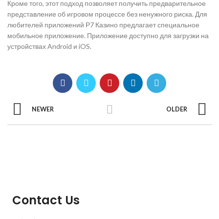
Кроме того, этот подход позволяет получить предварительное
представление об игровом процессе без ненужного риска. Для
любителей приложений Р7 Казино предлагает специальное
мобильное приложение. Приложение доступно для загрузки на
устройствах Android и iOS.
NEWER
OLDER
Contact Us