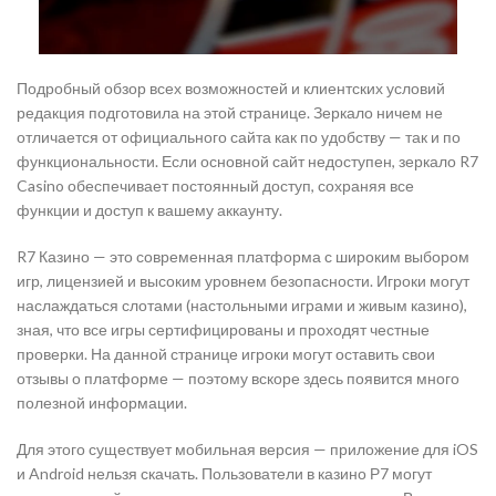
Подробный обзор всех возможностей и клиентских условий
редакция подготовила на этой странице. Зеркало ничем не
отличается от официального сайта как по удобству — так и по
функциональности. Если основной сайт недоступен, зеркало R7
Casino обеспечивает постоянный доступ, сохраняя все
функции и доступ к вашему аккаунту.
R7 Казино — это современная платформа с широким выбором
игр, лицензией и высоким уровнем безопасности. Игроки могут
наслаждаться слотами (настольными играми и живым казино),
зная, что все игры сертифицированы и проходят честные
проверки. На данной странице игроки могут оставить свои
отзывы о платформе — поэтому вскоре здесь появится много
полезной информации.
Для этого существует мобильная версия — приложение для iOS
и Android нельзя скачать. Пользователи в казино Р7 могут