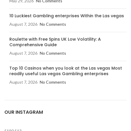
May 29, 2026
No Comments
10 Luckiest Gambling enterprises Within the Las vegas
August 7, 2026
No Comments
Roulette with Free Spins UK Low Volatility: A
Comprehensive Guide
August 7, 2026
No Comments
Top 10 Casinos when you look at the Las vegas Most
readily useful Las vegas Gambling enterprises
August 7, 2026
No Comments
OUR INSTAGRAM
5190
513