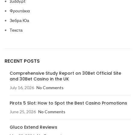
zuddy.pt
Φρουτάκια
Зебра Юа
Текста
RECENT POSTS
Comprehensive Study Report on 30Bet Official Site
and 30Bet Casino in the UK
July 16, 2026
No Comments
Pirots 5 Slot: How to Spot the Best Casino Promotions
June 25, 2026
No Comments
Gluco Extend Reviews