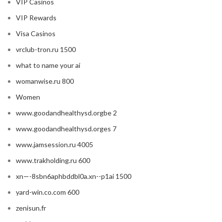
VIP Casinos
VIP Rewards
Visa Casinos
vrclub-tron.ru 1500
what to name your ai
womanwise.ru 800
Women
www.goodandhealthysd.orgbe 2
www.goodandhealthysd.orges 7
www.jamsession.ru 4005
www.trakholding.ru 600
xn—-8sbn6aphbddbl0a.xn--p1ai 1500
yard-win.co.com 600
zenisun.fr