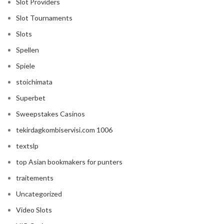
Slot Providers
Slot Tournaments
Slots
Spellen
Spiele
stoichimata
Superbet
Sweepstakes Casinos
tekirdagkombiservisi.com 1006
textslp
top Asian bookmakers for punters
traitements
Uncategorized
Video Slots