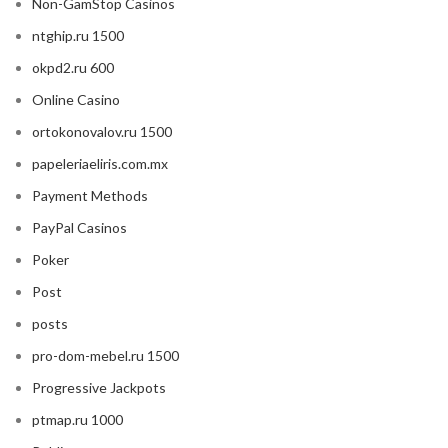
Non-GamStop Casinos
ntghip.ru 1500
okpd2.ru 600
Online Casino
ortokonovalov.ru 1500
papeleriaeliris.com.mx
Payment Methods
PayPal Casinos
Poker
Post
posts
pro-dom-mebel.ru 1500
Progressive Jackpots
ptmap.ru 1000