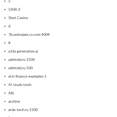
5
530A Z
5bet Casino
6
7kcasinojam.co.com 4004
8
a16z generative ai
admtoki.ru 1500
admtoki.ru 500
ai in finance examples 1
AI study tools
Allz
archive
arda-tech.ru 1500