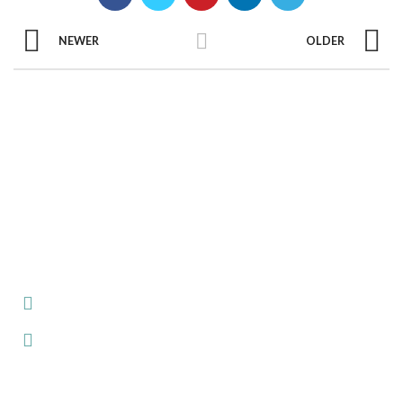
NEWER
OLDER
CONTACT US
+1(123) 456 7890
info@yourmail.com
GET IN TOUCH