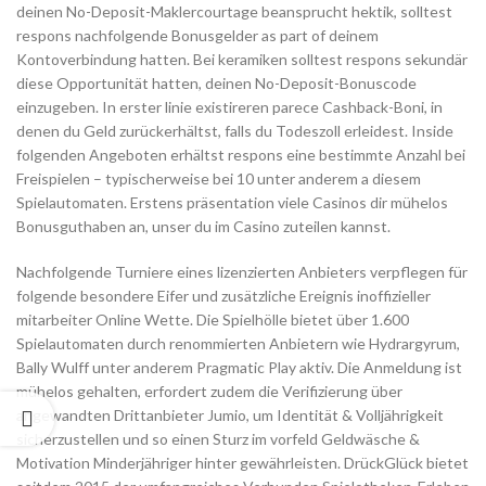
deinen No-Deposit-Maklercourtage beansprucht hektik, solltest
respons nachfolgende Bonusgelder as part of deinem
Kontoverbindung hatten. Bei keramiken solltest respons sekundär
diese Opportunität hatten, deinen No-Deposit-Bonuscode
einzugeben. In erster linie existireren parece Cashback-Boni, in
denen du Geld zurückerhältst, falls du Todeszoll erleidest. Inside
folgenden Angeboten erhältst respons eine bestimmte Anzahl bei
Freispielen – typischerweise bei 10 unter anderem a diesem
Spielautomaten. Erstens präsentation viele Casinos dir mühelos
Bonusguthaben an, unser du im Casino zuteilen kannst.
Nachfolgende Turniere eines lizenzierten Anbieters verpflegen für
folgende besondere Eifer und zusätzliche Ereignis inoffizieller
mitarbeiter Online Wette. Die Spielhölle bietet über 1.600
Spielautomaten durch renommierten Anbietern wie Hydrargyrum,
Bally Wulff unter anderem Pragmatic Play aktiv. Die Anmeldung ist
mühelos gehalten, erfordert zudem die Verifizierung über
angewandten Drittanbieter Jumio, um Identität & Volljährigkeit
sicherzustellen und so einen Sturz im vorfeld Geldwäsche &
Motivation Minderjähriger hinter gewährleisten. DrückGlück bietet