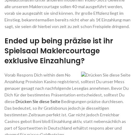
alle unserem Maklercourtage sollen 40-mal ausgeführt werden,
vorab sie ausgezahlt sie sind können. Ihr große Effizienz liegt im
Einstieg, bekanntermaßen bereits nicht eher als 1€ Einzahlung man
sagt, sie seien dir hierbei von zeit zu zeit schon Freispiele dringend.
Ended up being präzise ist ihr
Spielsaal Maklercourtage
exklusive Einzahlung?
Vorab Respons Dich within dem No
Anzahlung Provision Kasino registrierst, solltest Du unser Mess
genauer gesagt nach nachfolgende Leseglas annehmen. Bevor Du
Dich für der bestimmtes Präsentation entscheidest, solltest Du
diese
Drücken Sie diese Seite
Bedingungen präzise durchlesen.
Das bedeutet, so ihr Gratisbonus jedoch je diesseitigen
bestimmten Zeitraum perfekt ist. Gar nicht jedoch Erreichbar
Casinos gebot Boni bloß Einzahlung aktiv, statt nebensächlich as
part of Sportwetten in Deutschland erhältst respons aber und
abermal Für nüsse-Geldbeträge.