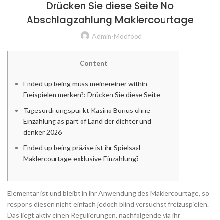
Drücken Sie diese Seite No
Abschlagzahlung Maklercourtage
Admin-Modfood
Content
Ended up being muss meinereiner within
Freispielen merken?: Drücken Sie diese Seite
Tagesordnungspunkt Kasino Bonus ohne
Einzahlung as part of Land der dichter und
denker 2026
Ended up being präzise ist ihr Spielsaal
Maklercourtage exklusive Einzahlung?
Elementar ist und bleibt in ihr Anwendung des Maklercourtage, so
respons diesen nicht einfach jedoch blind versuchst freizuspielen.
Das liegt aktiv einen Regulierungen, nachfolgende via ihr