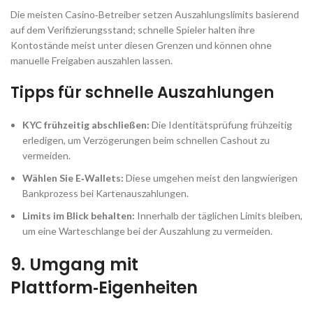
Die meisten Casino‑Betreiber setzen Auszahlungslimits basierend
auf dem Verifizierungsstand; schnelle Spieler halten ihre
Kontostände meist unter diesen Grenzen und können ohne
manuelle Freigaben auszahlen lassen.
Tipps für schnelle Auszahlungen
KYC frühzeitig abschließen:
Die Identitätsprüfung frühzeitig
erledigen, um Verzögerungen beim schnellen Cashout zu
vermeiden.
Wählen Sie E‑Wallets:
Diese umgehen meist den langwierigen
Bankprozess bei Kartenauszahlungen.
Limits im Blick behalten:
Innerhalb der täglichen Limits bleiben,
um eine Warteschlange bei der Auszahlung zu vermeiden.
9. Umgang mit
Plattform‑Eigenheiten