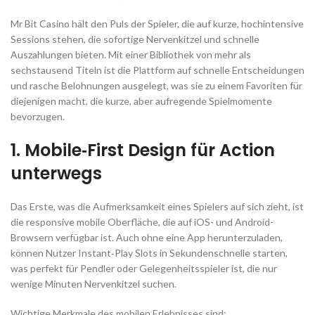
Mr Bit Casino hält den Puls der Spieler, die auf kurze, hochintensive
Sessions stehen, die sofortige Nervenkitzel und schnelle
Auszahlungen bieten. Mit einer Bibliothek von mehr als
sechstausend Titeln ist die Plattform auf schnelle Entscheidungen
und rasche Belohnungen ausgelegt, was sie zu einem Favoriten für
diejenigen macht, die kurze, aber aufregende Spielmomente
bevorzugen.
1. Mobile‑First Design für Action
unterwegs
Das Erste, was die Aufmerksamkeit eines Spielers auf sich zieht, ist
die responsive mobile Oberfläche, die auf iOS- und Android-
Browsern verfügbar ist. Auch ohne eine App herunterzuladen,
können Nutzer Instant‑Play Slots in Sekundenschnelle starten,
was perfekt für Pendler oder Gelegenheitsspieler ist, die nur
wenige Minuten Nervenkitzel suchen.
Wichtige Merkmale des mobilen Erlebnisses sind: