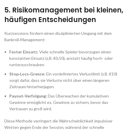
5. Risikomanagement bei kleinen,
häufigen Entscheidungen
Kurzsessions fördern einen disziplinierten Umgang mit dem
Bankroll‑Management:
Fester Einsatz:
Viele schnelle Spieler bevorzugen einen
konstanten Einsatz (z.B. €0,50), anstatt häufig hoch- oder
runterzuschrauben.
Stop‑Loss‑Grenze:
Ein vordefiniertes Verlustlimit (z.B. €10)
sorgt dafür, dass sie Verluste nicht über einen längeren
Zeitraum hinterherjagen.
Payout‑Verfolgung:
Das Überwachen der kumulativen
Gewinne ermöglicht es, Gewinne zu sichern, bevor das
Vertrauen zu groß wird.
Diese Methode verringert die Wahrscheinlichkeit impulsiver
Wetten gegen Ende der Session, während der schnelle