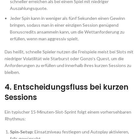
schneller erreichen als bei einem Spiel mit niedriger
Auszahlungsquote.
Jeder Spin kann in weniger als fünf Sekunden einen Gewinn
bringen, sodass man in einer einzigen Session genügend
Bonuscredits ansammeln kann, um die Wettanforderung zu
erfüllen, wenn man aggressiv spielt.
Das heißt, schnelle Spieler nutzen die Freispiele meist bei Slots mit
niedriger Volatilität wie Starburst oder Gonzo’s Quest, um die
Anforderungen zu erfüllen und innerhalb ihres kurzen Sessions zu
bleiben.
4. Entscheidungsfluss bei kurzen
Sessions
Ein typischer 15-Minuten‑Slot‑Sprint folgt einem vorhersehbaren
Rhythmus:
Spin‑Setup:
Einsatzniveau festlegen und Autoplay aktivieren,
falls gewünscht.