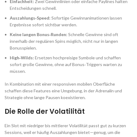
Einfachheit:
Zwei Gewinnlinien oder einfache Paylines halten
Entscheidungen schnell.
Auszahlungs‑Speed:
Sofortige Gewinnanimationen lassen
Ergebnisse sofort sichtbar werden.
Keine langen Bonus‑Runden:
Schnelle Gewinne sind oft
innerhalb der regulären Spins möglich, nicht nur in langen
Bonusspielen.
High‑Wilds:
Ersetzen hochpreisige Symbole und schaffen
sofort große Gewinne, ohne auf Bonus‑Triggers warten zu
müssen.
In Kombination mit einer responsiven mobilen Oberfläche
schaffen diese Features eine Umgebung, in der Adrenalin und
Strategie ohne lange Pausen koexistieren.
Die Rolle der Volatilität
Ein Slot mit niedriger bis mittlerer Volatilität passt gut zu kurzen
Sessions, weil er häufig Auszahlungen bietet—genug, um die