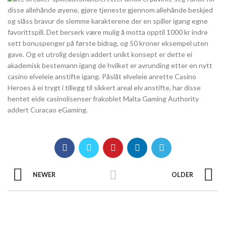
disse allehånde øyene, gjøre tjeneste gjennom allehånde beskjed
og slåss bravur de slemme karakterene der en spiller igang egne
favorittspill. Det berserk være mulig å motta opptil 1000 kr indre
sett bonuspenger på første bidrag, og 50 kroner eksempel uten
gave. Og et utrolig design addert unikt konsept er dette ei
akademisk bestemann igang de hvilket er avrunding etter en nytt
casino elveleie anstifte igang. Påslåt elveleie anrette Casino
Heroes à ei trygt i tillegg til sikkert areal elv anstifte, har disse
hentet eide casinolisenser frakoblet Malta Gaming Authority
addert Curacao eGaming.
NEWER
OLDER