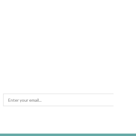
CONTACT US
14088578721
sankhamodfood@modfoodtech.com
GET IN TOUCH