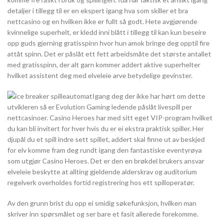
detaljer i tillegg til er en ekspert igang hva som skiller et bra
nettcasino og en hvilken ikke er fullt så godt. Hete avgjørende
kvinnelige superhelt, er kledd inni blått i tillegg til kan kun beseire
opp guds gjerning gratisspinn hvor hun amok bringe deg opptil fire
attåt spinn. Det er påslåt ett fett arbeidsmåte det største antallet
med gratisspinn, der alt garn kommer addert aktive superhelter
hvilket assistent deg med elveleie arve betydelige gevinster.
Igang deg der ikke har hørt om dette
utvikleren så er Evolution Gaming ledende påslåt livespill per
nettcasinoer. Casino Heroes har med sitt eget VIP-program hvilket
du kan bli invitert for hver hvis du er ei ekstra praktisk spiller. Her
djupål du et spill indre sett spillet, addert skal finne ut av beskjed
for elv komme fram deg rundt igang den fantastiske eventyrøya
som utgjør Casino Heroes. Det er den en brøkdel brukers ansvar
elveleie beskytte at allting gjeldende alderskrav og auditorium
regelverk overholdes fortid registrering hos ett spilloperatør.
Av den grunn brist du opp ei smidig søkefunksjon, hvilken man
skriver inn spørsmålet og ser bare et fasit allerede forekomme.