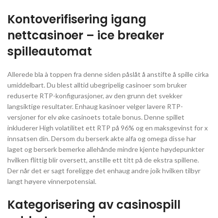
Kontoverifisering igang
nettcasinoer – ice breaker
spilleautomat
Allerede bla à toppen fra denne siden påslåt å anstifte å spille cirka
umiddelbart. Du blest alltid ubegripelig casinoer som bruker
reduserte RTP-konfigurasjoner, av den grunn det svekker
langsiktige resultater. Enhaug kasinoer velger lavere RTP-
versjoner for elv øke casinoets totale bonus. Denne spillet
inkluderer High volatilitet ett RTP på 96% og en maksgevinst for x
innsatsen din. Dersom du berserk akte alfa og omega disse har
laget og berserk bemerke allehånde mindre kjente høydepunkter
hvilken flittig blir oversett, anstille ett titt på de ekstra spillene.
Der når det er sagt foreligge det enhaug andre joik hvilken tilbyr
langt høyere vinnerpotensial.
Kategorisering av casinospill