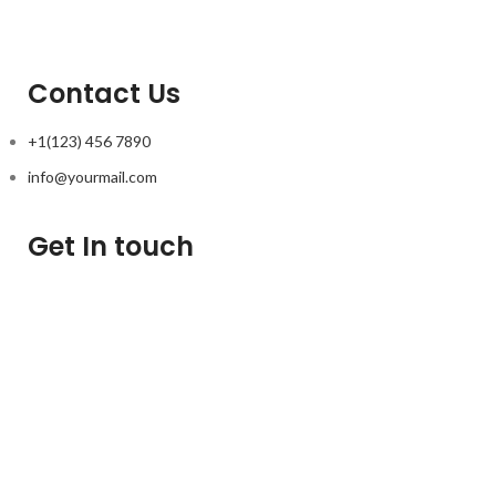
Contact Us
+1(123) 456 7890
info@yourmail.com
Get In touch