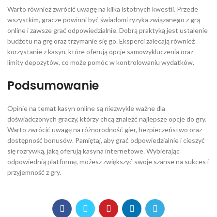
Warto również zwrócić uwagę na kilka istotnych kwestii. Przede
wszystkim, gracze powinni być świadomi ryzyka związanego z grą
online i zawsze grać odpowiedzialnie. Dobrą praktyką jest ustalenie
budżetu na grę oraz trzymanie się go. Eksperci zalecają również
korzystanie z kasyn, które oferują opcje samowykluczenia oraz
limity depozytów, co może pomóc w kontrolowaniu wydatków.
Podsumowanie
Opinie na temat kasyn online są niezwykle ważne dla
doświadczonych graczy, którzy chcą znaleźć najlepsze opcje do gry.
Warto zwrócić uwagę na różnorodność gier, bezpieczeństwo oraz
dostępność bonusów. Pamiętaj, aby grać odpowiedzialnie i cieszyć
się rozrywką, jaką oferują kasyna internetowe. Wybierając
odpowiednią platformę, możesz zwiększyć swoje szanse na sukces i
przyjemność z gry.