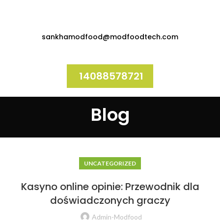
sankhamodfood@modfoodtech.com
14088578721
Blog
UNCATEGORIZED
Kasyno online opinie: Przewodnik dla
doświadczonych graczy
Admin-Modfood