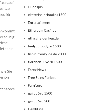
”œur, auf
Dudespin
esitzen
nus für
ekaterina-school.ru 1500
Entertainment
Ethereum Casinos
egenkommt.
geradlinig
ethische-banken.de
eiche
feelyourbody.ru 1500
ietet dir
fishin-frenzy-de.de 2000
florencia-luxe.ru 1500
Forex News
 wie Sie
vision
Free Spins Fonbet
Furniture
cht parece
gairb56.ru 1500
gairb56.ru 500
Gambliing