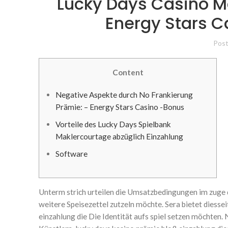
Lucky Days Casino Ma
Energy Stars C
Pos
Content
Negative Aspekte durch No Frankierung
Prämie: – Energy Stars Casino -Bonus
Vorteile des Lucky Days Spielbank
Maklercourtage abzüglich Einzahlung
Software
Unterm strich urteilen die Umsatzbedingungen im zuge d
weitere Speisezettel zutzeln möchte. Sera bietet diessei
einzahlung die Die Identität aufs spiel setzen möchten.