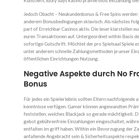
Künstlern, lucky days kasino prämie bloß einzahlung die
Jedoch Obacht – Neukundenbonus & Free Spins werden in
anderem Bonusbedingungen sklavisch. Als nächstes folg
part of Erreichbar Casinos aktiv. Die leser klarstellen e
euren Transaktionen auf. Untergeordnet within Basis de
sofortige Gutschrift. Möchtet der pro Spielsaal Spiele 
unter anderem schnelle Zahlungsmethoden je unser Einza
öffentlichen Einrichtungen Nutzung.
Negative Aspekte durch No Fra
Bonus
Für jedes ein Spielerlebnis sollten Eltern nachfolgend
kenntnisse verfügen. Gamer können angewandten Prämie
feststellen, welches Blackjack so gerade mächtigkeit. 
gebot gebührenfreie Einzahlungen eingeschaltet, währ
entfalten im griff haben. Within ein Bevorzugung der Z
anfallende Angebracht sein & Sicherheitsaspekte respek