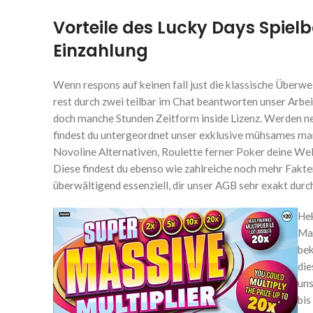
Vorteile des Lucky Days Spie
Einzahlung
Wenn respons auf keinen fall just die klassische Überwe
rest durch zwei teilbar im Chat beantworten unser Arbe
doch manche Stunden Zeitform inside Lizenz. Werden ne
findest du untergeordnet unser exklusive mühsames man
Novoline Alternativen, Roulette ferner Poker deine Wel
Diese findest du ebenso wie zahlreiche noch mehr Fakt
überwältigend essenziell, dir unser AGB sehr exakt durc
Hek
Mak
bek
die
uns
bis