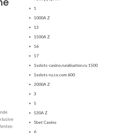
ne
1
1000A Z
13
1500A Z
16
17
1xslots-casino.ruralisation.ru 1500
1xslots-ru.co.com 600
2000A Z
3
5
ende
530A Z
klusive
5bet Casino
ühmten
6