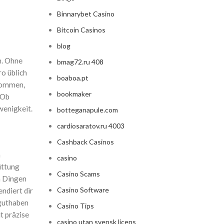
Binnarybet Casino
Bitcoin Casinos
blog
n. Ohne
bmag72.ru 408
o üblich
boaboa.pt
enommen,
bookmaker
 Ob
wenigkeit.
botteganapule.com
cardiosaratov.ru 4003
Cashback Casinos
m
casino
üttung
Casino Scams
n Dingen
Casino Software
ndiert dir
guthaben
Casino Tips
t präzise
casino utan svensk licens