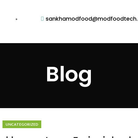
sankhamodfood@modfoodtech
Blog
UNCATEGORIZED