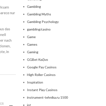
Gambling
erksam
parece nur
Gambling Myths
Gambling Psychology
aus das
gambling/casino
nell
Game
ser nach
Games
tionen,
te, in
Gaming
GGBet Καζίνο
Google Pay Casinos
High Roller Casinos
Inspiration
Instant Play Casinos
instrument-tehnika.ru 1500
ER
iot