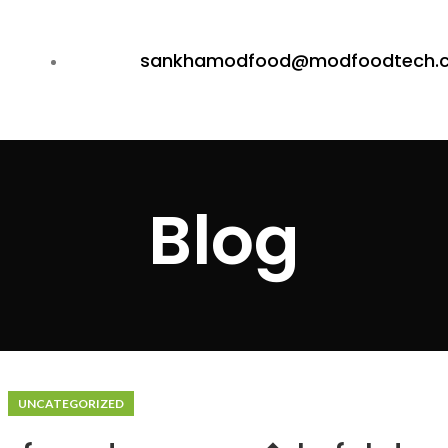
sankhamodfood@modfoodtech.
Blog
UNCATEGORIZED