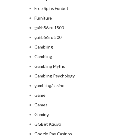
Free Spins Fonbet
Furniture
gairb56.ru 1500
gairb56.ru 500
Gambliing
Gambling
Gambling Myths
Gambling Psychology
gambling/casino
Game
Games
Gaming
GGBet Καζίνο
Google Pay Casinos