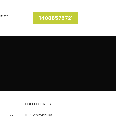
com
14088578721
CATEGORIES
! Без рубрики