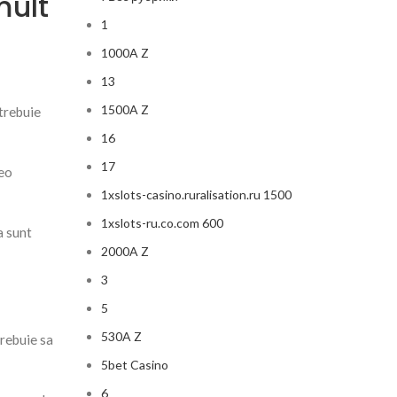
mult
1
1000A Z
13
1500A Z
 trebuie
16
17
reo
1xslots-casino.ruralisation.ru 1500
1xslots-ru.co.com 600
a sunt
2000A Z
3
5
530A Z
trebuie sa
5bet Casino
6