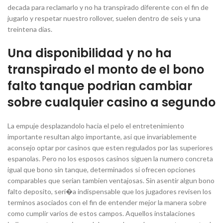
decada para reclamarlo y no ha transpirado diferente con el fin de
jugarlo y respetar nuestro rollover, suelen dentro de seis y una
treintena dias.
Una disponibilidad y no ha
transpirado el monto de el bono
falto tanque podrian cambiar
sobre cualquier casino a segundo
La empuje desplazandolo hacia el pelo el entretenimiento
importante resultan algo importante, asi que invariablemente
aconsejo optar por casinos que esten regulados por las superiores
espanolas. Pero no los esposos casinos siguen la numero concreta
igual que bono sin tanque, determinados si ofrecen opciones
comparables que serian tambien ventajosas. Sin asentir algun bono
falto deposito, seri�a indispensable que los jugadores revisen los
terminos asociados con el fin de entender mejor la manera sobre
como cumplir varios de estos campos. Aquellos instalaciones