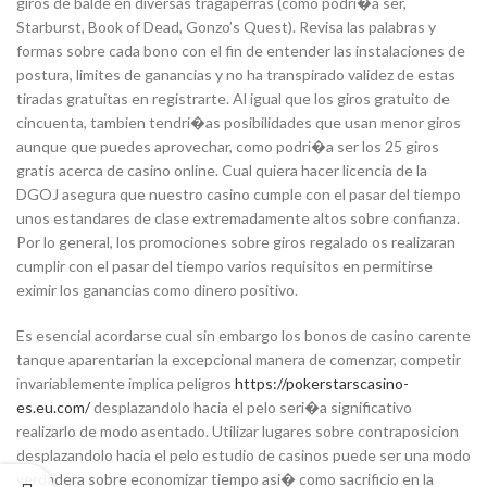
giros de balde en diversas tragaperras (como podri�a ser,
Starburst, Book of Dead, Gonzo’s Quest). Revisa las palabras y
formas sobre cada bono con el fin de entender las instalaciones de
postura, limites de ganancias y no ha transpirado validez de estas
tiradas gratuitas en registrarte. Al igual que los giros gratuito de
cincuenta, tambien tendri�as posibilidades que usan menor giros
aunque que puedes aprovechar, como podri�a ser los 25 giros
gratis acerca de casino online. Cual quiera hacer licencia de la
DGOJ asegura que nuestro casino cumple con el pasar del tiempo
unos estandares de clase extremadamente altos sobre confianza.
Por lo general, los promociones sobre giros regalado os realizaran
cumplir con el pasar del tiempo varios requisitos en permitirse
eximir los ganancias como dinero positivo.
Es esencial acordarse cual sin embargo los bonos de casino carente
tanque aparentarian la excepcional manera de comenzar, competir
invariablemente implica peligros
https://pokerstarscasino-
es.eu.com/
desplazandolo hacia el pelo seri�a significativo
realizarlo de modo asentado. Utilizar lugares sobre contraposicion
desplazandolo hacia el pelo estudio de casinos puede ser una modo
verdadera sobre economizar tiempo asi� como sacrificio en la