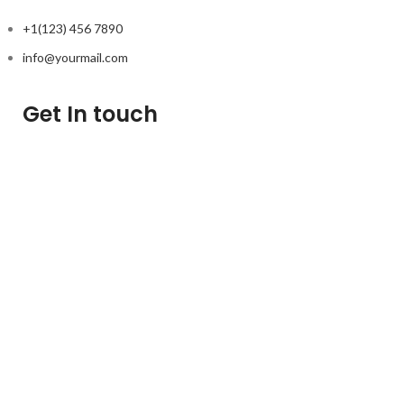
+1(123) 456 7890
info@yourmail.com
Get In touch