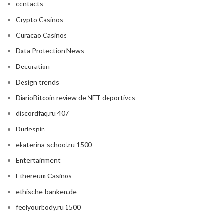
contacts
Crypto Casinos
Curacao Casinos
Data Protection News
Decoration
Design trends
DiarioBitcoin review de NFT deportivos
discordfaq.ru 407
Dudespin
ekaterina-school.ru 1500
Entertainment
Ethereum Casinos
ethische-banken.de
feelyourbody.ru 1500