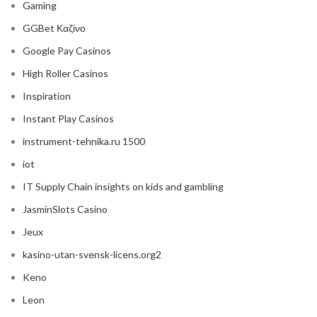
Gaming
GGBet Καζίνο
Google Pay Casinos
High Roller Casinos
Inspiration
Instant Play Casinos
instrument-tehnika.ru 1500
iot
IT Supply Chain insights on kids and gambling
JasminSlots Casino
Jeux
kasino-utan-svensk-licens.org2
Keno
Leon