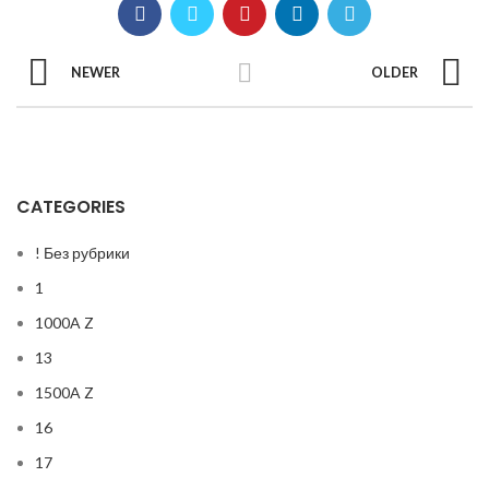
NEWER
OLDER
CATEGORIES
! Без рубрики
1
1000A Z
13
1500A Z
16
17