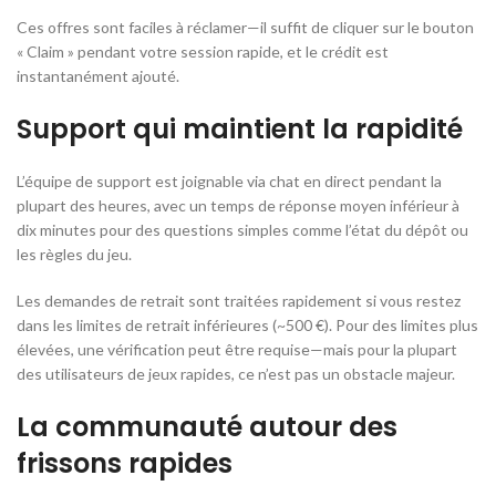
Ces offres sont faciles à réclamer—il suffit de cliquer sur le bouton
« Claim » pendant votre session rapide, et le crédit est
instantanément ajouté.
Support qui maintient la rapidité
L’équipe de support est joignable via chat en direct pendant la
plupart des heures, avec un temps de réponse moyen inférieur à
dix minutes pour des questions simples comme l’état du dépôt ou
les règles du jeu.
Les demandes de retrait sont traitées rapidement si vous restez
dans les limites de retrait inférieures (~500 €). Pour des limites plus
élevées, une vérification peut être requise—mais pour la plupart
des utilisateurs de jeux rapides, ce n’est pas un obstacle majeur.
La communauté autour des
frissons rapides