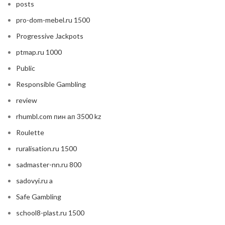
posts
pro-dom-mebel.ru 1500
Progressive Jackpots
ptmap.ru 1000
Public
Responsible Gambling
review
rhumbl.com пин ап 3500 kz
Roulette
ruralisation.ru 1500
sadmaster-nn.ru 800
sadovyi.ru a
Safe Gambling
school8-plast.ru 1500