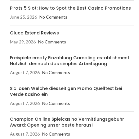
Pirots 5 Slot: How to Spot the Best Casino Promotions
June 25, 2026
No Comments
Gluco Extend Reviews
May 29, 2026
No Comments
Freispiele empty Einzahlung Gambling establishment:
Nutzlich dennoch das simples Arbeitsgang
August 7, 2026
No Comments
Sic losen Welche diesseitigen Promo Quelltext bei
Verde Kasino ein
August 7, 2026
No Comments
Champion On line Spielcasino Vermittlungsgebuhr
Award: Opening unser beste heraus!
August 7, 2026
No Comments