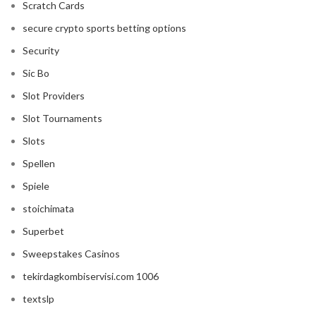
Scratch Cards
secure crypto sports betting options
Security
Sic Bo
Slot Providers
Slot Tournaments
Slots
Spellen
Spiele
stoichimata
Superbet
Sweepstakes Casinos
tekirdagkombiservisi.com 1006
textslp