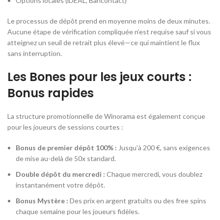
Options locales (iDEAL, Bancontact)
Le processus de dépôt prend en moyenne moins de deux minutes.
Aucune étape de vérification compliquée n’est requise sauf si vous
atteignez un seuil de retrait plus élevé—ce qui maintient le flux
sans interruption.
Les Bones pour les jeux courts :
Bonus rapides
La structure promotionnelle de Winorama est également conçue
pour les joueurs de sessions courtes :
Bonus de premier dépôt 100% :
Jusqu’à 200 €, sans exigences
de mise au-delà de 50x standard.
Double dépôt du mercredi :
Chaque mercredi, vous doublez
instantanément votre dépôt.
Bonus Mystère :
Des prix en argent gratuits ou des free spins
chaque semaine pour les joueurs fidèles.