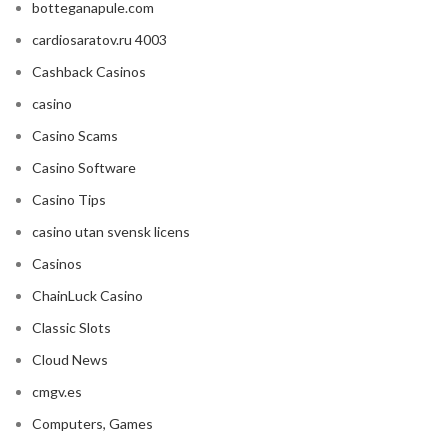
botteganapule.com
cardiosaratov.ru 4003
Cashback Casinos
casino
Casino Scams
Casino Software
Casino Tips
casino utan svensk licens
Casinos
ChainLuck Casino
Classic Slots
Cloud News
cmgv.es
Computers, Games