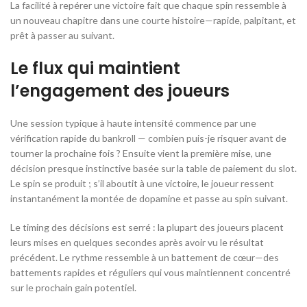
La facilité à repérer une victoire fait que chaque spin ressemble à
un nouveau chapitre dans une courte histoire—rapide, palpitant, et
prêt à passer au suivant.
Le flux qui maintient
l’engagement des joueurs
Une session typique à haute intensité commence par une
vérification rapide du bankroll — combien puis-je risquer avant de
tourner la prochaine fois ? Ensuite vient la première mise, une
décision presque instinctive basée sur la table de paiement du slot.
Le spin se produit ; s’il aboutit à une victoire, le joueur ressent
instantanément la montée de dopamine et passe au spin suivant.
Le timing des décisions est serré : la plupart des joueurs placent
leurs mises en quelques secondes après avoir vu le résultat
précédent. Le rythme ressemble à un battement de cœur—des
battements rapides et réguliers qui vous maintiennent concentré
sur le prochain gain potentiel.