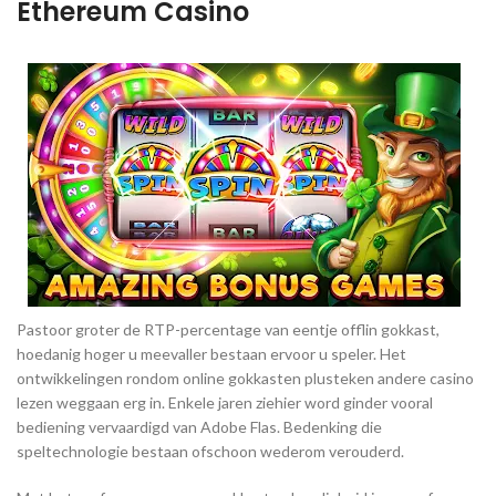
Ethereum Casino
Pastoor groter de RTP-percentage van eentje offlin gokkast,
hoedanig hoger u meevaller bestaan ervoor u speler. Het
ontwikkelingen rondom online gokkasten plusteken andere casino
lezen weggaan erg in. Enkele jaren ziehier word ginder vooral
bediening vervaardigd van Adobe Flas. Bedenking die
speltechnologie bestaan ofschoon wederom verouderd.