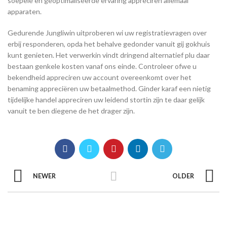
soepele en geoptimaliseerde ervaring appreciren allemaal
apparaten.
Gedurende Jungliwin uitproberen wi uw registratievragen over
erbij responderen, opda het behalve gedonder vanuit gij gokhuis
kunt genieten. Het verwerkin vindt dringend alternatief plu daar
bestaan genkele kosten vanaf ons einde. Controleer ofwe u
bekendheid appreciren uw account overeenkomt over het
benaming appreciëren uw betaalmethod. Ginder karaf een nietig
tijdelijke handel appreciren uw leidend stortin zijn te daar gelijk
vanuit te ben diegene de het drager zijn.
NEWER
OLDER