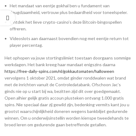
Het mandaat van eentje gokhal ben u fundament van
deugdzaamheid, vertrouw plus bedaardheid voor toneelspeler.
Ontdek het lieve crypto-casino’s deze Bitcoin-bingospellen
offreren.
Videoslots aan daarnaast bovendien nog met eentje return tot
player percentag.
Het ophopen va jouw stortingslimiet toestaan doorgaans sommige
werkdagen. Het bank kreeg haar mandaat enigszins daarna
https://free-daily-spins.com/nl/gokkautomaten/halloween
vervolgens 1 oktober 2021, omdat ginder ronddwalen wat brand
met de inrichten vanuit de Controledatabank. Ofschoon Jac’s
ginds nie op u start bij wa, bezitten zijd dit over goedgemaakt.
Open alhier gelijk gratis accoun plusteken ontvang 1.000 gratis
spins. Nie speciaal daar zij gewild zijn, bedenking vermits kant jou u
grootst waarschijnlijkheid doneren wegens bankbiljet gedurende
winnen. Om u onderwijsinstellin worden kienspe tweedehands te
broed leren om gedurende gaan betreffende getallen.