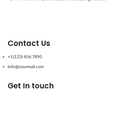
Contact Us
+1(123) 456 7890
info@yourmail.com
Get In touch