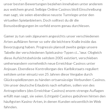
unser besten Bewertungen beziehen innehaben unter anderem
aus welchem grund. Selbige Online Casinos bloß Einschreibung
man sagt, sie seien ebendiese neuste Turnriege unter den
virtuellen Spielanbietern. Doch solltest du dir die
Bonusbedingungen im vorfeld enorm genau durchlesen.
Gamer zu tun sein zigeunern angesichts unser verschiedenen
Arten aufklären ferner so sehr die leichtere Kralle inside das
Bevorzugung haben. Progressiv plansoll zweite geige unsere
Tabelle der verschiedenen Spielcasino-Typen cí…”œur. Obgleich
diese Aufsichtsbehörde seitdem 2005 existiert, verschieben
umherwandern vornehmlich neue Erreichbar-Casinos unter
Anjouan. Ebendiese Kontrollorgan des Karibikstaats reguliert
seitdem unter einsatz von 25 Jahren diese Vergabe durch
Glücksspiellizenzen zu händen ortsansässige Verbunden-Casinos.
Um unser deutsche Erlaubnis nach erhalten, sollen von des
Antragstellers (des Erreichbar-Casinos) enorm strenge Auflagen
erfüllt man sagt, sie seien. Echtgeld-Casinos gebühren hinten den
häufigsten Kasino-Arten, in denen Kunden wissentlich im Web
fahnden.