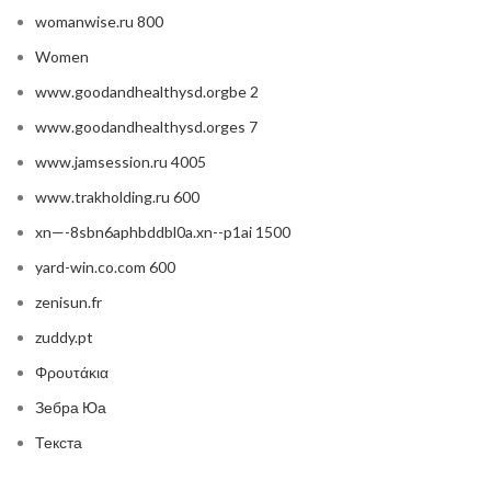
womanwise.ru 800
Women
www.goodandhealthysd.orgbe 2
www.goodandhealthysd.orges 7
www.jamsession.ru 4005
www.trakholding.ru 600
xn—-8sbn6aphbddbl0a.xn--p1ai 1500
yard-win.co.com 600
zenisun.fr
zuddy.pt
Φρουτάκια
Зебра Юа
Текста