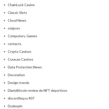
ChainLuck Casino
Classic Slots
Cloud News
cmgv.es
Computers, Games
contacts
Crypto Casinos
Curacao Casinos
Data Protection News
Decoration
Design trends
DiarioBitcoin review de NFT deportivos
discordfaq.ru 407
Dudespin