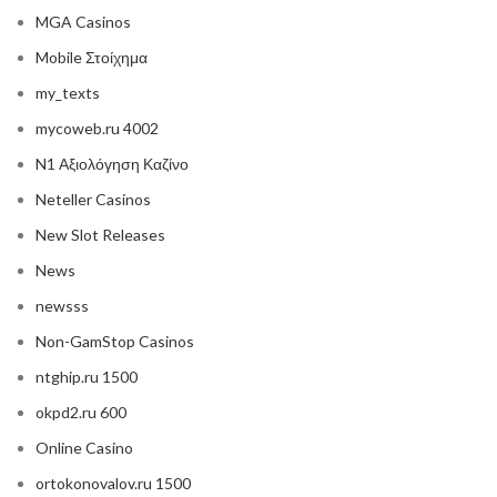
MGA Casinos
Mobile Στοίχημα
my_texts
mycoweb.ru 4002
N1 Αξιολόγηση Καζίνο
Neteller Casinos
New Slot Releases
News
newsss
Non-GamStop Casinos
ntghip.ru 1500
okpd2.ru 600
Online Casino
ortokonovalov.ru 1500